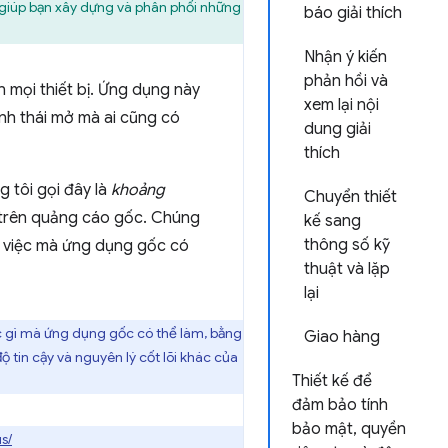
giúp bạn xây dựng và phân phối những
báo giải thích
Nhận ý kiến
phản hồi và
n mọi thiết bị. Ứng dụng này
xem lại nội
inh thái mở mà ai cũng có
dung giải
thích
 tôi gọi đây là
khoảng
Chuyển thiết
 trên quảng cáo gốc. Chúng
kế sang
thông số kỹ
i việc mà ứng dụng gốc có
thuật và lặp
lại
c gì mà ứng dụng gốc có thể làm, bằng
Giao hàng
ộ tin cậy và nguyên lý cốt lõi khác của
Thiết kế để
đảm bảo tính
bảo mật, quyền
s/