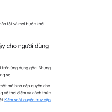
oàn tất và mọi bước khởi
cậy cho người dùng
hai trên ứng dụng gốc. Nhưng
áng sợ.
 một mô hình cấp quyền cho
g về thời điểm và cách thức
iết
Kiểm soát quyền truy cập