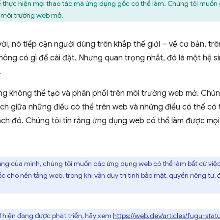
thực hiện mọi thao tác mà ứng dụng gốc có thể làm. Chúng tôi muốn 
n môi trường web mở.
ời, nó tiếp cận người dùng trên khắp thế giới – về cơ bản, trê
hông có gì để cài đặt. Nhưng quan trọng nhất, đó là một hệ s
.
ng không thể tạo và phân phối trên môi trường web mở. Chúng
ch giữa những điều có thể trên web và những điều có thể có
ch đó. Chúng tôi tin rằng ứng dụng web có thể làm được mọ
ăng của mình, chúng tôi muốn các ứng dụng web có thể làm bất cứ việ
 cho nền tảng web, trong khi vẫn duy trì tính bảo mật, quyền riêng tư, đ
 hiện đang được phát triển, hãy xem
https://web.dev/articles/fugu-statu