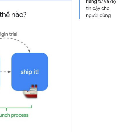
riêng tư và độ
tin cậy cho
 thế nào?
người dùng