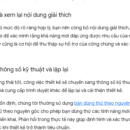
 xem lại nội dung giải thích
có mức độ rõ ràng hợp lý, bạn nên công bố nội dung giải thích,
ơ hội để xác minh rằng khả năng mới đáp ứng được nhu cầu của
 cũng là cơ hội để thu thập sự hỗ trợ của công chúng và xác 
hông số kỹ thuật và lặp lại
ạng thái tốt, công việc thiết kế sẽ chuyển sang thông số kỹ thu
à cung cấp trình duyệt khác để lặp lại và cải thiện thiết kế.
u ổn định, chúng tôi thường sử dụng
bản dùng thử theo nguyê
 thử theo nguyên gốc cho phép bạn dùng thử các tính năng mới
riển khai. Phản hồi trong thực tế này giúp định hình và xác th
 khi thiết kế trở thành tiêu chuẩn.