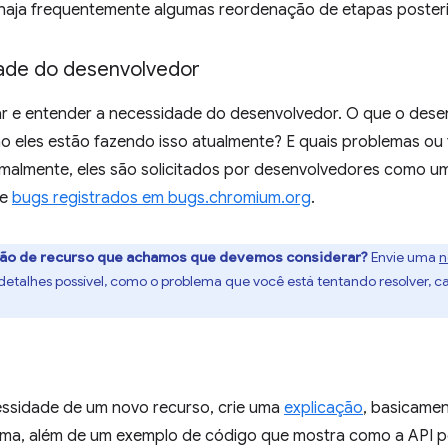
 haja frequentemente algumas reordenação de etapas poster
dade do desenvolvedor
icar e entender a necessidade do desenvolvedor. O que o des
o eles estão fazendo isso atualmente? E quais problemas ou 
malmente, eles são solicitados por desenvolvedores como um
de
bugs registrados em bugs.chromium.org
.
ão de recurso que achamos que devemos considerar?
Envie uma
n
 detalhes possível, como o problema que você está tentando resolver, c
cessidade de um novo recurso, crie uma
explicação
, basicame
ema, além de um exemplo de código que mostra como a API p