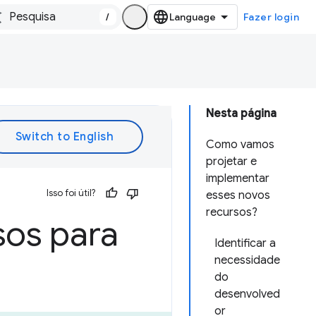
/
Fazer login
Nesta página
Como vamos
projetar e
implementar
Isso foi útil?
esses novos
recursos?
sos para
Identificar a
necessidade
do
desenvolved
or