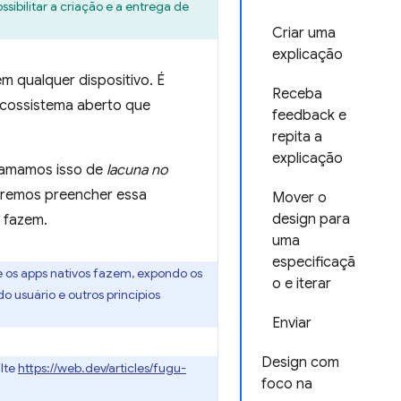
ibilitar a criação e a entrega de
Criar uma
explicação
m qualquer dispositivo. É
Receba
 ecossistema aberto que
feedback e
repita a
explicação
Chamamos isso de
lacuna no
ueremos preencher essa
Mover o
design para
 fazem.
uma
especificaçã
e os apps nativos fazem, expondo os
o e iterar
 usuário e outros princípios
Enviar
Design com
ulte
https://web.dev/articles/fugu-
foco na