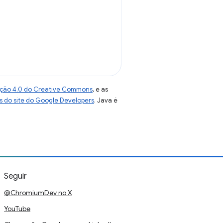
uição 4.0 do Creative Commons
, e as
as do site do Google Developers
. Java é
Seguir
@ChromiumDev no X
YouTube