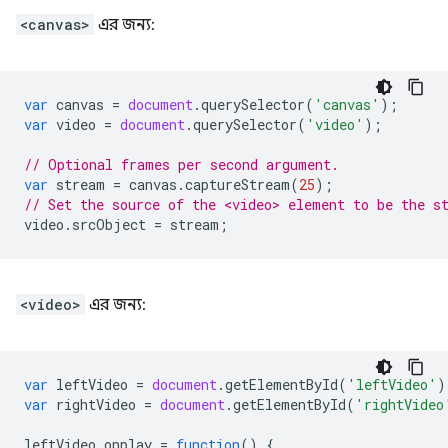
<canvas>
এর জন্য:
var
canvas
=
document
.
querySelector
(
'canvas'
);
var
video
=
document
.
querySelector
(
'video'
);
// Optional frames per second argument.
var
stream
=
canvas
.
captureStream
(
25
);
// Set the source of the <video> element to be the s
video
.
srcObject
=
stream
;
<video>
এর জন্য:
var
leftVideo
=
document
.
getElementById
(
'leftVideo'
)
var
rightVideo
=
document
.
getElementById
(
'rightVideo
leftVideo
.
onplay
=
function
()
{