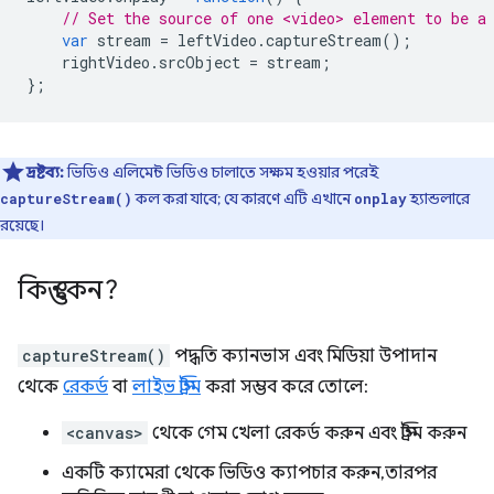
// Set the source of one <video> element to be a
var
stream
=
leftVideo
.
captureStream
();
rightVideo
.
srcObject
=
stream
;
};
দ্রষ্টব্য:
ভিডিও এলিমেন্ট ভিডিও চালাতে সক্ষম হওয়ার পরেই
কল করা যাবে; যে কারণে এটি এখানে
হ্যান্ডলারে
captureStream()
onplay
রয়েছে।
কিন্তু কেন?
captureStream()
পদ্ধতি ক্যানভাস এবং মিডিয়া উপাদান
থেকে
রেকর্ড
বা
লাইভ স্ট্রিম
করা সম্ভব করে তোলে:
<canvas>
থেকে গেম খেলা রেকর্ড করুন এবং স্ট্রিম করুন
একটি ক্যামেরা থেকে ভিডিও ক্যাপচার করুন, তারপর