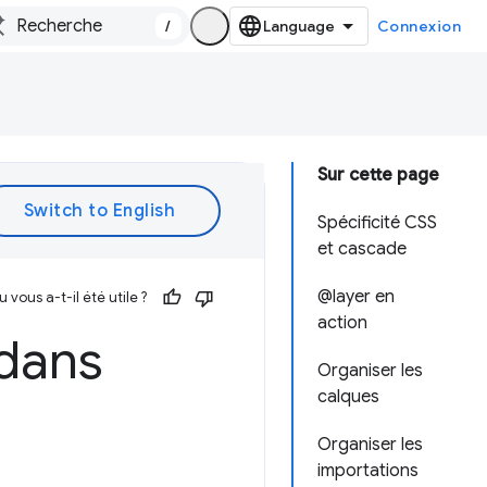
/
Connexion
Sur cette page
Spécificité CSS
et cascade
@layer en
vous a-t-il été utile ?
action
 dans
Organiser les
calques
Organiser les
importations