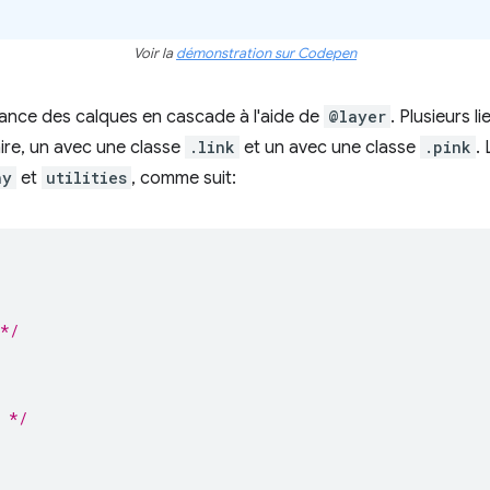
Voir la
démonstration sur Codepen
ssance des calques en cascade à l'aide de
@layer
. Plusieurs l
re, un avec une classe
.link
et un avec une classe
.pink
.
hy
et
utilities
, comme suit:
 */
d */