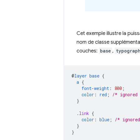
Cet exemple illustre la pui
nom de classe supplémentai
couches:
base
,
typograp
@
layer
base
{
a
{
font-weight
:
800
;
color
:
red
;
/* ignored
}
.
link
{
color
:
blue
;
/* ignore
}
}