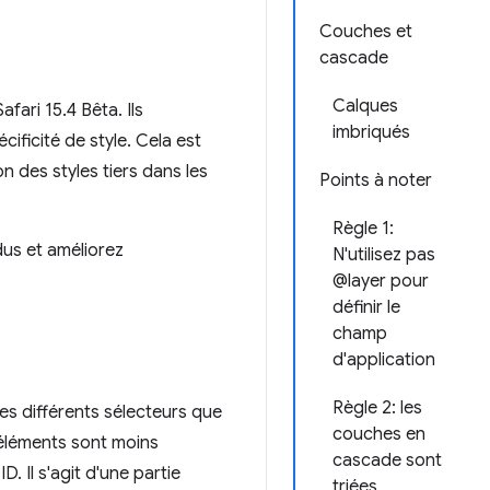
Couches et
cascade
Calques
fari 15.4 Bêta. Ils
imbriqués
cificité de style. Cela est
n des styles tiers dans les
Points à noter
Règle 1:
dus et améliorez
N'utilisez pas
@layer pour
définir le
champ
d'application
Règle 2: les
es différents sélecteurs que
couches en
s éléments sont moins
cascade sont
D. Il s'agit d'une partie
triées