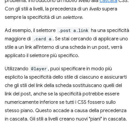
problema. Introducono un nuovo
livello
alla
cascata
CSS.
Con gli stili a livelli, la precedenza di un
livello
supera
sempre la specificità di un
selettore
.
Ad esempio, il selettore
.post a.link
ha una specificità
maggiore di
.card a
. Se stai cercando di applicare uno
stile a un link all'interno di una scheda in un post, verrà
applicato il selettore più specifico.
Utilizzando
@layer
, puoi specificare in modo più
esplicito la specificità dello stile di ciascuno e assicurarti
che gli stili del link della scheda sostituiscano quelli del
link del post, anche se la specificità potrebbe essere
numericamente inferiore se tutti i CSS fossero sullo
stesso piano. Questo accade a causa della precedenza
in cascata. Gli stili a livelli creano nuovi "piani" in cascata.