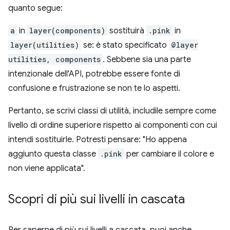
quanto segue:
a
in
layer(components)
sostituirà
.pink
in
layer(utilities)
se: è stato specificato
@layer
utilities, components
. Sebbene sia una parte
intenzionale dell'API, potrebbe essere fonte di
confusione e frustrazione se non te lo aspetti.
Pertanto, se scrivi classi di utilità, includile sempre come
livello di ordine superiore rispetto ai componenti con cui
intendi sostituirle. Potresti pensare: "Ho appena
aggiunto questa classe
.pink
per cambiare il colore e
non viene applicata".
Scopri di più sui livelli in cascata
Per saperne di più sui livelli a cascata, puoi anche