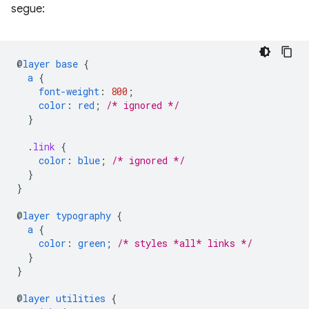
segue:
@
layer
base
{
a
{
font-weight
:
800
;
color
:
red
;
/* ignored */
}
.
link
{
color
:
blue
;
/* ignored */
}
}
@
layer
typography
{
a
{
color
:
green
;
/* styles *all* links */
}
}
@
layer
utilities
{