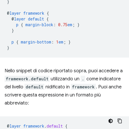
}
@
layer
framework
{
@
layer
default
{
p
{
margin-block
:
0.75
em
;
}
}
p
{
margin-bottom
:
1
em
;
}
}
Nello snippet di codice riportato sopra, puoi accedere a
framework.default
utilizzando un
.
come indicatore
del livello
default
nidificato in
framework
. Puoi anche
scrivere questa espressione in un formato più
abbreviato:
@
layer
framework
.
default
{