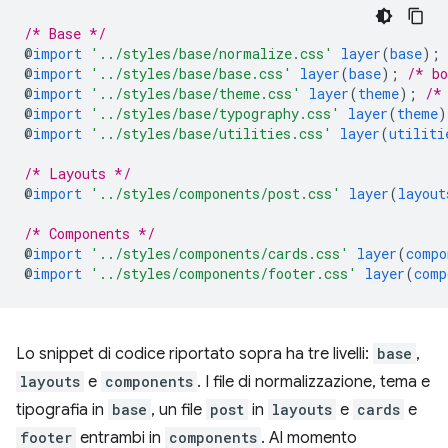
/* Base */
@
import
'../styles/base/normalize.css'
layer
(
base
)
;
@
import
'../styles/base/base.css'
layer
(
base
)
;
/* bo
@
import
'../styles/base/theme.css'
layer
(
theme
)
;
/*
@
import
'../styles/base/typography.css'
layer
(
theme
)
@
import
'../styles/base/utilities.css'
layer
(
utiliti
/* Layouts */
@
import
'../styles/components/post.css'
layer
(
layout
/* Components */
@
import
'../styles/components/cards.css'
layer
(
compo
@
import
'../styles/components/footer.css'
layer
(
comp
Lo snippet di codice riportato sopra ha tre livelli:
base
,
layouts
e
components
. I file di normalizzazione, tema e
tipografia in
base
, un file
post
in
layouts
e
cards
e
footer
entrambi in
components
. Al momento