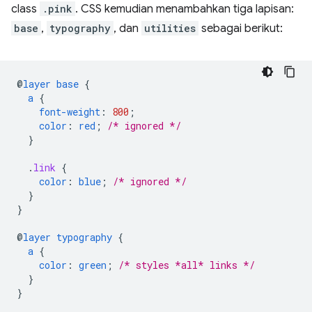
class
.pink
. CSS kemudian menambahkan tiga lapisan:
base
,
typography
, dan
utilities
sebagai berikut:
@
layer
base
{
a
{
font-weight
:
800
;
color
:
red
;
/* ignored */
}
.
link
{
color
:
blue
;
/* ignored */
}
}
@
layer
typography
{
a
{
color
:
green
;
/* styles *all* links */
}
}