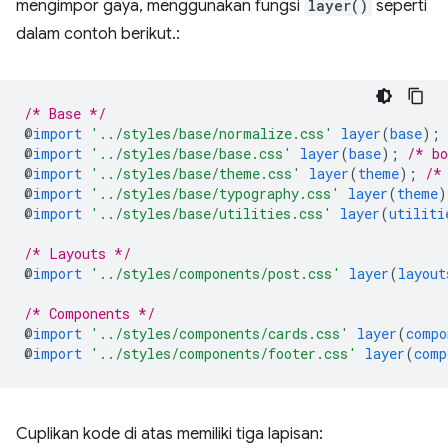
mengimpor gaya, menggunakan fungsi
layer()
seperti
dalam contoh berikut.:
/* Base */
@
import
'../styles/base/normalize.css'
layer
(
base
)
;
@
import
'../styles/base/base.css'
layer
(
base
)
;
/* bo
@
import
'../styles/base/theme.css'
layer
(
theme
)
;
/*
@
import
'../styles/base/typography.css'
layer
(
theme
)
@
import
'../styles/base/utilities.css'
layer
(
utiliti
/* Layouts */
@
import
'../styles/components/post.css'
layer
(
layout
/* Components */
@
import
'../styles/components/cards.css'
layer
(
compo
@
import
'../styles/components/footer.css'
layer
(
comp
Cuplikan kode di atas memiliki tiga lapisan: