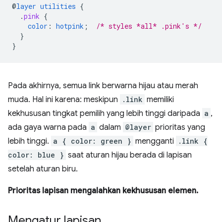
@
layer
utilities
{
.
pink
{
color
:
hotpink
;
/* styles *all* .pink's */
}
}
Pada akhirnya, semua link berwarna hijau atau merah
muda. Hal ini karena: meskipun
.link
memiliki
kekhususan tingkat pemilih yang lebih tinggi daripada
a
,
ada gaya warna pada
a
dalam
@layer
prioritas yang
lebih tinggi.
a { color: green }
mengganti
.link {
color: blue }
saat aturan hijau berada di lapisan
setelah aturan biru.
Prioritas lapisan mengalahkan kekhususan elemen.
Mengatur lapisan