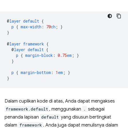
@
layer
default
{
p
{
max-width
:
70
ch
;
}
}
@
layer
framework
{
@
layer
default
{
p
{
margin-block
:
0.75
em
;
}
}
p
{
margin-bottom
:
1
em
;
}
}
Dalam cuplikan kode di atas, Anda dapat mengakses
framework.default
, menggunakan
.
sebagai
penanda lapisan
default
yang disusun bertingkat
dalam
framework
. Anda juga dapat menulisnya dalam