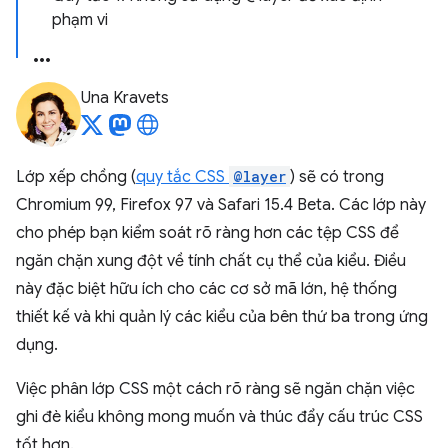
phạm vi
Una Kravets
Lớp xếp chồng (
quy tắc CSS
@layer
) sẽ có trong
Chromium 99, Firefox 97 và Safari 15.4 Beta. Các lớp này
cho phép bạn kiểm soát rõ ràng hơn các tệp CSS để
ngăn chặn xung đột về tính chất cụ thể của kiểu. Điều
này đặc biệt hữu ích cho các cơ sở mã lớn, hệ thống
thiết kế và khi quản lý các kiểu của bên thứ ba trong ứng
dụng.
Việc phân lớp CSS một cách rõ ràng sẽ ngăn chặn việc
ghi đè kiểu không mong muốn và thúc đẩy cấu trúc CSS
tốt hơn.