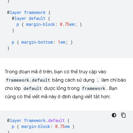
}
@
layer
framework
{
@
layer
default
{
p
{
margin-block
:
0.75
em
;
}
}
p
{
margin-bottom
:
1
em
;
}
}
Trong đoạn mã ở trên, bạn có thể truy cập vào
framework.default
bằng cách sử dụng
.
làm chỉ báo
cho lớp
default
được lồng trong
framework
. Bạn
cũng có thể viết mã này ở định dạng viết tắt hơn:
@
layer
framework
.
default
{
p
{
margin-block
:
0.75
em
}
}