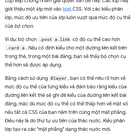
Lớp xếp chồng nhằm giải quyết vấn đề này. Các lớp này
giới thiệu một
lớp
mới vào
loạt
CSS. Với các kiểu phân
lớp, mức độ ưu tiên của
lớp
luôn vượt qua mức độ cụ thể
của
bộ chọn
.
Ví dụ: bộ chọn
.post a.link
có độ cụ thể cao hơn
.card a
. Nếu cố định kiểu cho một đường liên kết bên
trong thẻ, trong một bài đăng, bạn sẽ thấy bộ chọn cụ
thể hơn sẽ được áp dụng.
Bằng cách sử dụng
@layer
, bạn có thể nêu rõ hơn về
mức độ cụ thể của từng kiểu và đảm bảo rằng kiểu của
đường liên kết thẻ sẽ ghi đè kiểu của đường liên kết bài
đăng, mặc dù mức độ cụ thể có thể thấp hơn về mặt số
nếu tất cả CSS của bạn nằm trên cùng một mặt phẳng.
Điều này là do thứ tự ưu tiên của thác nước. Kiểu phân
lớp tạo ra các "mặt phẳng" dạng thác nước mới.