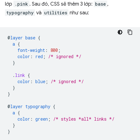
lớp
.pink
. Sau đó, CSS sẽ thêm 3 lớp:
base
,
typography
và
utilities
như sau:
@
layer
base
{
a
{
font-weight
:
800
;
color
:
red
;
/* ignored */
}
.
link
{
color
:
blue
;
/* ignored */
}
}
@
layer
typography
{
a
{
color
:
green
;
/* styles *all* links */
}
}