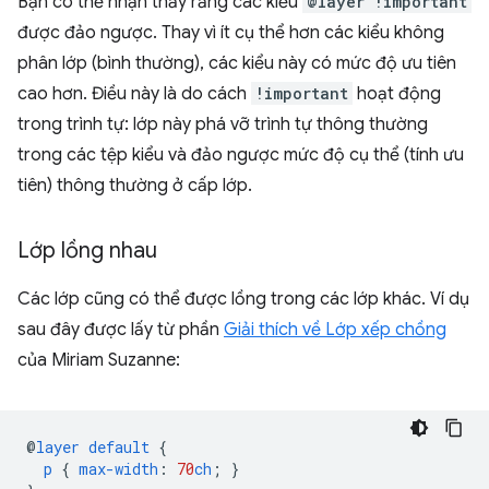
Bạn có thể nhận thấy rằng các kiểu
@layer !important
được đảo ngược. Thay vì ít cụ thể hơn các kiểu không
phân lớp (bình thường), các kiểu này có mức độ ưu tiên
cao hơn. Điều này là do cách
!important
hoạt động
trong trình tự: lớp này phá vỡ trình tự thông thường
trong các tệp kiểu và đảo ngược mức độ cụ thể (tính ưu
tiên) thông thường ở cấp lớp.
Lớp lồng nhau
Các lớp cũng có thể được lồng trong các lớp khác. Ví dụ
sau đây được lấy từ phần
Giải thích về Lớp xếp chồng
của Miriam Suzanne:
@
layer
default
{
p
{
max-width
:
70
ch
;
}