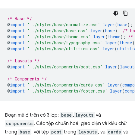
/* Base */
@
import
'../styles/base/normalize.css'
layer
(
base
)
;
@
import
'../styles/base/base.css'
layer
(
base
)
;
/* bo
@
import
'../styles/base/theme.css'
layer
(
theme
)
;
/*
@
import
'../styles/base/typography.css'
layer
(
theme
)
@
import
'../styles/base/utilities.css'
layer
(
utiliti
/* Layouts */
@
import
'../styles/components/post.css'
layer
(
layout
/* Components */
@
import
'../styles/components/cards.css'
layer
(
compo
@
import
'../styles/components/footer.css'
layer
(
comp
Đoạn mã ở trên có 3 lớp:
base
,
layouts
và
components
. Các tệp chuẩn hoá, giao diện và kiểu chữ
trong
base
, với tệp
post
trong
layouts
, và
cards
và