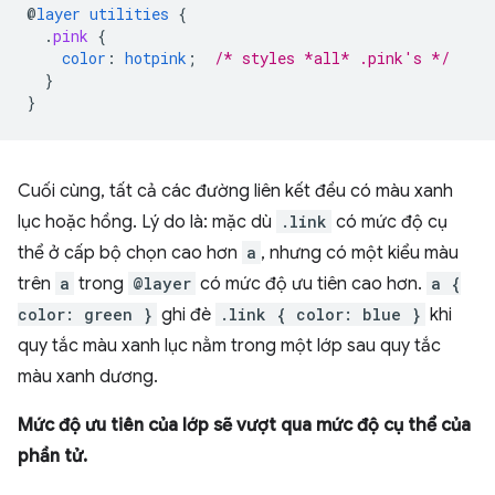
@
layer
utilities
{
.
pink
{
color
:
hotpink
;
/* styles *all* .pink's */
}
}
Cuối cùng, tất cả các đường liên kết đều có màu xanh
lục hoặc hồng. Lý do là: mặc dù
.link
có mức độ cụ
thể ở cấp bộ chọn cao hơn
a
, nhưng có một kiểu màu
trên
a
trong
@layer
có mức độ ưu tiên cao hơn.
a {
color: green }
ghi đè
.link { color: blue }
khi
quy tắc màu xanh lục nằm trong một lớp sau quy tắc
màu xanh dương.
Mức độ ưu tiên của lớp sẽ vượt qua mức độ cụ thể của
phần tử.