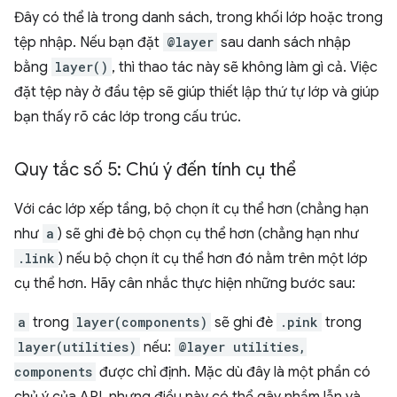
Đây có thể là trong danh sách, trong khối lớp hoặc trong
tệp nhập. Nếu bạn đặt
@layer
sau danh sách nhập
bằng
layer()
, thì thao tác này sẽ không làm gì cả. Việc
đặt tệp này ở đầu tệp sẽ giúp thiết lập thứ tự lớp và giúp
bạn thấy rõ các lớp trong cấu trúc.
Quy tắc số 5: Chú ý đến tính cụ thể
Với các lớp xếp tầng, bộ chọn ít cụ thể hơn (chẳng hạn
như
a
) sẽ ghi đè bộ chọn cụ thể hơn (chẳng hạn như
.link
) nếu bộ chọn ít cụ thể hơn đó nằm trên một lớp
cụ thể hơn. Hãy cân nhắc thực hiện những bước sau:
a
trong
layer(components)
sẽ ghi đè
.pink
trong
layer(utilities)
nếu:
@layer utilities,
components
được chỉ định. Mặc dù đây là một phần có
chủ ý của API, nhưng điều này có thể gây nhầm lẫn và