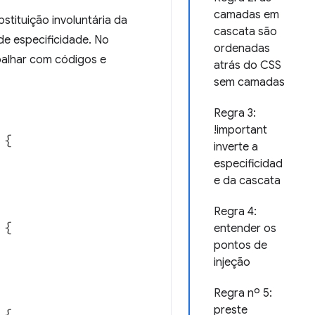
camadas em
tituição involuntária da
cascata são
de especificidade. No
ordenadas
balhar com códigos e
atrás do CSS
sem camadas
Regra 3:
!important
inverte a
especificidad
e da cascata
Regra 4:
entender os
pontos de
injeção
Regra nº 5:
preste