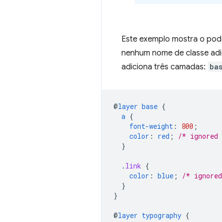
Este exemplo mostra o po
nenhum nome de classe adi
adiciona três camadas:
ba
@
layer
base
{
a
{
font-weight
:
800
;
color
:
red
;
/* ignored
}
.
link
{
color
:
blue
;
/* ignore
}
}
@
layer
typography
{