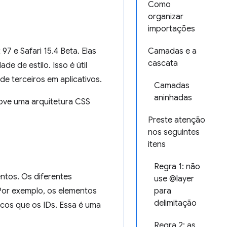
Como
organizar
importações
7 e Safari 15.4 Beta. Elas
Camadas e a
cascata
de de estilo. Isso é útil
de terceiros em aplicativos.
Camadas
aninhadas
move uma arquitetura CSS
Preste atenção
nos seguintes
itens
Regra 1: não
ntos. Os diferentes
use @layer
 Por exemplo, os elementos
para
delimitação
icos que os IDs. Essa é uma
Regra 2: as