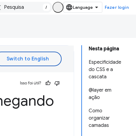
/
Fazer login
Nesta página
Especificidade
do CSS e a
cascata
Isso foi útil?
@layer em
chegando
ação
Como
organizar
camadas