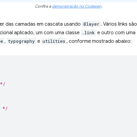
Confira a
demonstração no Codepen
.
der das camadas em cascata usando
@layer
. Vários links s
cional aplicado, um com uma classe
.link
e outro com uma 
se
,
typography
e
utilities
, conforme mostrado abaixo:
 */
d */