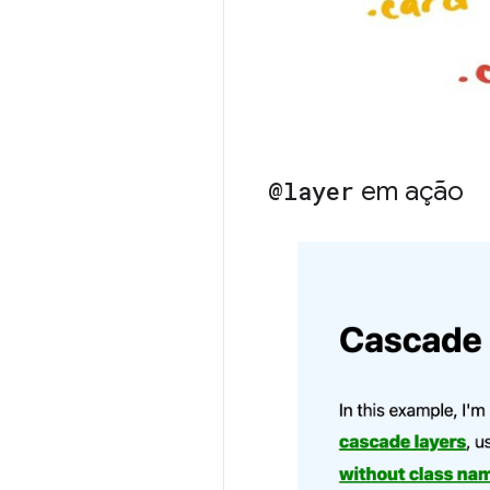
@layer
em ação