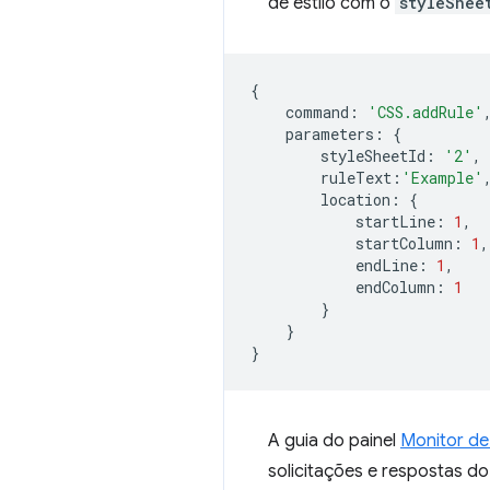
de estilo com o
styleShee
{
command
:
'CSS.addRule'
parameters
:
{
styleSheetId
:
'2'
,
ruleText
:
'Example'
location
:
{
startLine
:
1
,
startColumn
:
1
,
endLine
:
1
,
endColumn
:
1
}
}
}
A guia do painel
Monitor de
solicitações e respostas d