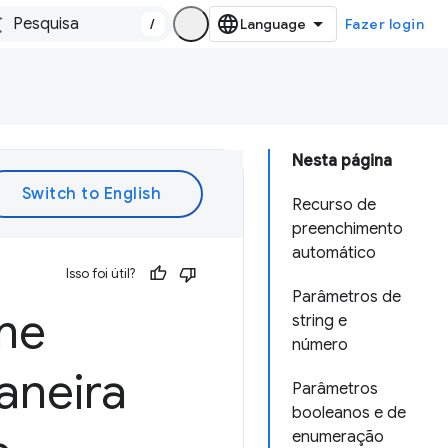
/
Fazer login
Nesta página
Recurso de
preenchimento
automático
Isso foi útil?
Parâmetros de
me
string e
número
aneira
Parâmetros
booleanos e de
enumeração