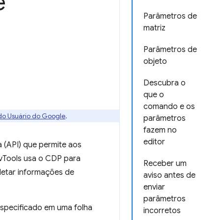
e
Parâmetros de
matriz
Parâmetros de
objeto
Descubra o
que o
comando e os
 do Usuário do Google
.
parâmetros
fazem no
editor
 (API) que permite aos
Tools usa o CDP para
Receber um
letar informações de
aviso antes de
enviar
parâmetros
specificado em uma folha
incorretos