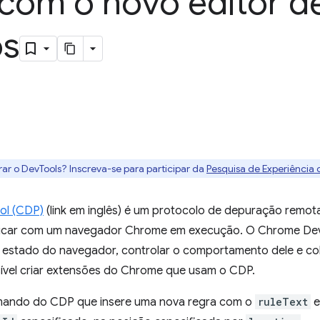
 com o novo editor d
s
rar o DevTools? Inscreva-se para participar da
Pesquisa de Experiência
ol (CDP)
(link em inglês) é um protocolo de depuração remota
icar com um navegador Chrome em execução. O Chrome Dev
o estado do navegador, controlar o comportamento dele e co
vel criar extensões do Chrome que usam o CDP.
mando do CDP que insere uma nova regra com o
ruleText
e