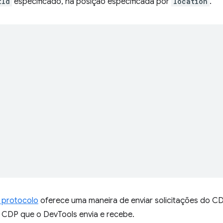
tId
especificado, na posição especificada por
location
.
,
,
 protocolo
oferece uma maneira de enviar solicitações do CD
o CDP que o DevTools envia e recebe.