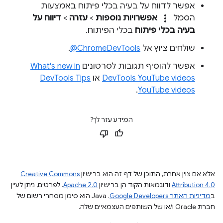
אפשר לדווח על בעיה בכלי פיתוח באמצעות
more_vert
הסמל
אפשרויות נוספות
>
עזרה
>
דיווח על
בעיה בכלי פיתוח
בכלי הפיתוח.
שולחים ציוץ אל
‎@ChromeDevTools
.
אפשר להוסיף תגובות לסרטונים
What's new in
DevTools YouTube videos
או
DevTools Tips
.
YouTube videos
המידע עזר לך?
אלא אם צוין אחרת, התוכן של דף זה הוא ברישיון
Creative Commons
Attribution 4.0
ודוגמאות הקוד הן ברישיון
Apache 2.0
. לפרטים, ניתן לעיין
ב
מדיניות האתר Google Developers‏
.‏ Java הוא סימן מסחרי רשום של
חברת Oracle ו/או של השותפים העצמאיים שלה.