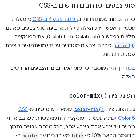
סוגי צבעים ומרחבים חדשים ב-CSS
כל התכונות שמתוארות ב
רמת הצבע 4 ב-CSS
מופעלות
עכשיו. האפשרויות האלה כוללות ארבעה סוגי צבעים שאינם
תלויים במכשיר (lab,‏ Oklab,‏ lch ו-Oklch), את הפונקציה
color()
ומרחבי צבעים מוגדרים על ידי משתמשים ליצירת
פסגות ותזוזות.
במדריך הזה
מוסבר על סוגי המרחבים והצבעים החדשים
האלה.
הפונקציה
)
color-mix(
גם הפונקציה
color-mix()
שמאוד שימושית מ-
CSS
Color 5
זמינה עכשיו. הפונקציה הזו מאפשרת לערבב אחוז
מסוים של צבע אחד בצבע אחר, בכל מרחב צבעים נתמך.
בדוגמה הבאה 10% מ-
blue
מעורבבים עם
white
ב-