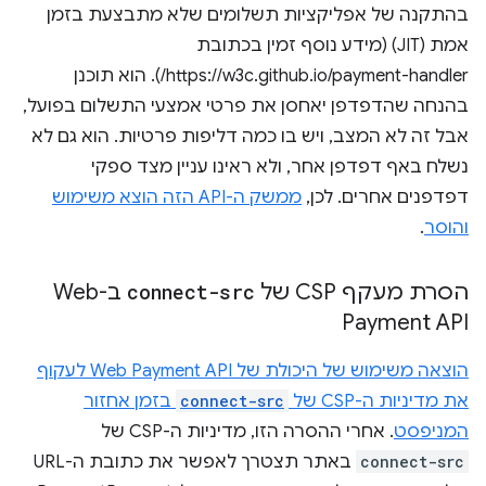
בהתקנה של אפליקציות תשלומים שלא מתבצעת בזמן
אמת (JIT) (מידע נוסף זמין בכתובת
https://w3c.github.io/payment-handler/). הוא תוכנן
בהנחה שהדפדפן יאחסן את פרטי אמצעי התשלום בפועל,
אבל זה לא המצב, ויש בו כמה דליפות פרטיות. הוא גם לא
נשלח באף דפדפן אחר, ולא ראינו עניין מצד ספקי
דפדפנים אחרים. לכן,
ממשק ה-API הזה הוצא משימוש
והוסר
.
הסרת מעקף CSP של
connect-src
ב-Web
Payment API
הוצאה משימוש של היכולת של Web Payment API לעקוף
את מדיניות ה-CSP של
connect-src
בזמן אחזור
המניפסט
. אחרי ההסרה הזו, מדיניות ה-CSP של
connect-src
באתר תצטרך לאפשר את כתובת ה-URL