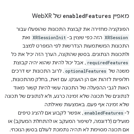
מאפיין
Features
enabled
של Web
XR
הפונקציה מחזירה את קבוצת התכונות שהופעלו עבור
XRSession
הזה כפי שצוין ב-
XRSessionInit
ואת
התכונות המשתמעות הנדרשות לפי המפרט למצב
ולתכונות הנתונים. בסשן שהוקצה, הערך הזה יכיל את כל
requiredFeatures
, אבל יכול להיות שהוא יהיה קבוצת
משנה של
optionalFeatures
. לרוב התכונות יש דרכים
חלופיות לזהות אם הן הוענקו. עם זאת, בחלק מהתכונות,
האות לגבי ההפעלה של התכונה עשוי להיות קשור מאוד
לנתונים של תכונה שלא זמינה כרגע, ולא לנתונים של תכונה
שלא זמינה אף פעם. באמצעות שאילתה
ל-
enabledFeatures
, אפשר לקבוע אם להציג טיפים
מועילים (לדוגמה, לשיפור המעקב או להתחלת המעקב) או
אם תכונה מסוימת לא תהיה נתמכת לעולם בסשן הנוכחי.