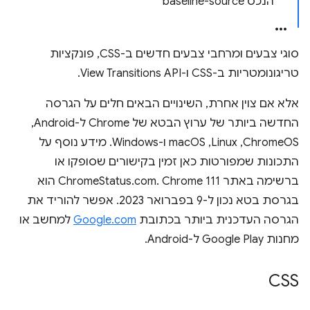
הנכס baseline-source
סוגי צבעים ומרחבי צבעים חדשים ב-CSS, פונקציות
טריגונומטריות ב-CSS ו-View Transitions API.
אלא אם צוין אחרת, השינויים הבאים חלים על הגרסה
החדשה ביותר של ערוץ הבטא של Chrome ל-Android,‏
ChromeOS,‏ Linux,‏ macOS ו-Windows. מידע נוסף על
התכונות שמפורטות כאן זמין בקישורים שסופקו או
ברשימה באתר ChromeStatus.com. Chrome 111 הוא
בגרסת בטא נכון ל-9 בפברואר 2023. אפשר להוריד את
הגרסה העדכנית ביותר בכתובת
Google.com
למחשב או
מחנות Google Play ל-Android.
CSS