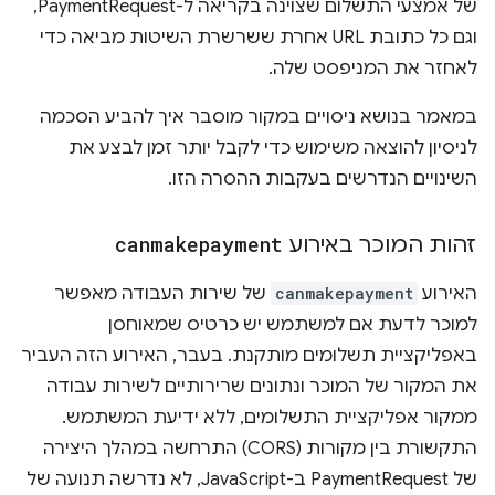
של אמצעי התשלום שצוינה בקריאה ל-PaymentRequest,
וגם כל כתובת URL אחרת ששרשרת השיטות מביאה כדי
לאחזר את המניפסט שלה.
במאמר בנושא ניסויים במקור מוסבר איך להביע הסכמה
לניסיון להוצאה משימוש כדי לקבל יותר זמן לבצע את
השינויים הנדרשים בעקבות ההסרה הזו.
זהות המוכר באירוע
canmakepayment
האירוע
canmakepayment
של שירות העבודה מאפשר
למוכר לדעת אם למשתמש יש כרטיס שמאוחסן
באפליקציית תשלומים מותקנת. בעבר, האירוע הזה העביר
את המקור של המוכר ונתונים שרירותיים לשירות עבודה
ממקור אפליקציית התשלומים, ללא ידיעת המשתמש.
התקשורת בין מקורות (CORS) התרחשה במהלך היצירה
של PaymentRequest ב-JavaScript, לא נדרשה תנועה של