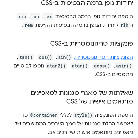
יחידות גופן ברמה הבסיסית ב-CSS
הוספת יחידות גופן ברמה הבסיסית:
rex
,‏
rch
,‏
ric
ו-
rlh
ליחידת הגופן ברמה הבסיסית הקיימת
rem
.
פונקציות טריגונומטריות ב-CSS
הפונקציות הטריגונומטריות
sin()
, ‏
cos()
, ‏
tan()
, ‏
asin()
, ‏
acos()
, ‏
atan()
, ‏
atan2()
נוספו לביטויים
מתמטיים ב-CSS.
שאילתות של מאגרי סגנונות למאפיינים
מותאמים אישית של CSS
הוספת הפונקציה
style()
לכללי
@container
כדי
לאפשר החלת סגנונות על סמך הערכים המחושבים של
מאפיינים מותאמים אישית של רכיב אב.