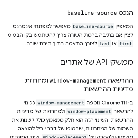
הנכס
baseline-source
המאפיין
baseline-source
מאפשר למפתחי אינטרנט
לציין אם בתיבה ברמת השורה צריך להשתמש בקו הבסיס
first
או
last
לצורך התאמה בתוך תיבת שורה.
ממשקי API של אתרים
ההרשאה
window-management
ומחרוזת
מדיניות ההרשאות
ב-Chrome 111 נוספה
window-management
ככינוי
להרשאה
window-placement
ולמחרוזות של מדיניות
ההרשאות. השינוי הזה הוא חלק ממאמץ כולל לשנות את
השמות של המחרוזות, שבסופו של דבר יוביל להוצאה
משימוש ולהסרה של
window-placement
. שינוי המונחים