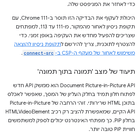
כדי לאחזר את המניפסט שלה.
היכולת לעקוף את הבדיקה הזו תוסר ב-Chrome 111, עם
תקופת ניסיון לאחור מהמקור, מ-111 עד 113, למפתחים
שצריכים להפעיל מחדש את העקיפה באופן זמני. כדי
להצטרף לתוכנית, צריך להירשם ל
תקופת ניסיון להוצאה
משימוש לאחור של מעקף ה-CSP ב-
connect-src
.
תיעוד של מצב 'תמונה בתוך תמונה'
Document Picture-in-Picture API הוא ממשק API חדש
לפתוח חלון תמיד בחלק העליון של המסך, שאפשר לאכלס
בתוכן HTML שרירותי. זוהי הרחבה של Picture-in-Picture
API הקיים, שמאפשרת להציב רק רכיב HTMLVideoElement
בחלון PiP. כך מפתחי האינטרנט יכולים לספק למשתמשים
חוויית PiP טובה יותר.