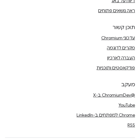
דיווח על באג
ראה נושאים פתוחים
תוכן קשור
עדכוני Chromium
מקרים לדוגמה
העברה לארכיון
פודקאסטים ותוכניות
מעקב
@ChromiumDev ב-X
YouTube
Chrome למפתחים ב-LinkedIn
RSS