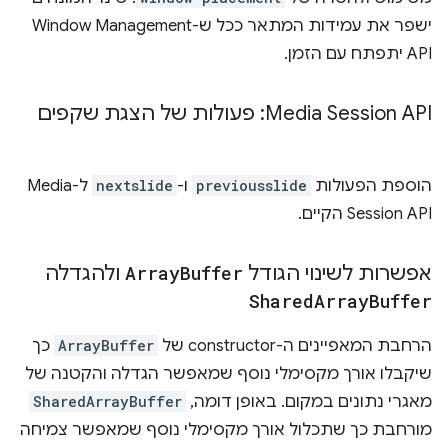
ישפר את עמידות המתאר ככל ש-Window Management
API יתפתח עם הזמן.
Media Session API: פעולות של הצגת שקפים
הוספת הפעולות
previousslide
ו-
nextslide
ל-Media
Session API הקיים.
אפשרות לשינוי הגודל
Buffer
Array
ולהגדלה
Shared
Array
Buffer
הרחבת המאפיינים ה-constructor של
ArrayBuffer
כך
שיקבלו אורך מקסימלי נוסף שמאפשר הגדלה והקטנה של
מאגרי נתונים במקום. באופן דומה,
SharedArrayBuffer
מורחבת כך שתכלול אורך מקסימלי נוסף שמאפשר צמיחה