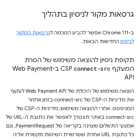
גרסאות מקור לניסיון בתהליך
ב-Chrome 111 אפשר להביע הסכמה ל
גרסאות המקור
לניסיון
החדשות הבאות.
תקופת ניסיון להוצאה משימוש של הסרת
המעקף
connect-src
CSP ב-Web Payment
API
הוצאה משימוש של היכולת של Web Payment API לעקוף
את מדיניות ה-CSP של connect-src בזמן אחזור
המניפסט. אחרי ההוצאה משימוש, מדיניות ה-CSP של
connect-src באתר תצטרך לאפשר את כתובת ה-URL של
אמצעי התשלום שצוינה בקריאה של PaymentRequest, וגם
כל כתובת URL אחרת ששרשרת השיטות מקשרת אליה