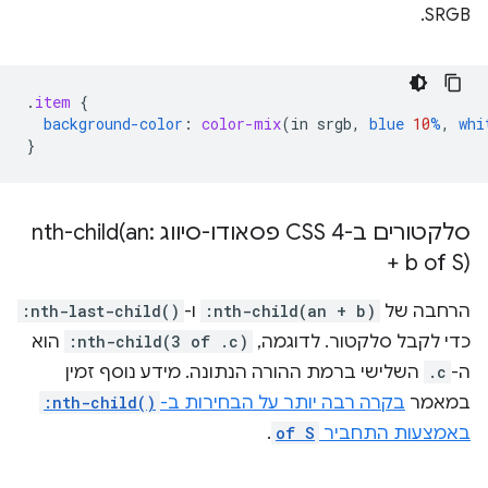
SRGB.
.
item
{
background-color
:
color-mix
(
in
srgb
,
blue
10
%
,
whi
}
סלקטורים ב-CSS 4 פסאודו-סיווג :
an
nth-child(
+ b of S)
הרחבה של
:nth-child(an + b)
ו-
:nth-last-child()
כדי לקבל סלקטור. לדוגמה,
:nth-child(3 of .c)
הוא
ה-
.c
השלישי ברמת ההורה הנתונה. מידע נוסף זמין
במאמר
בקרה רבה יותר על הבחירות ב-
:nth-child()
באמצעות התחביר
of S
.