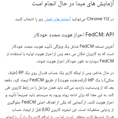
آزمایش های مبدا در حال انجام است
در Chrome 112 می‌توانید
آزمایش‌های اصلی
زیر را انتخاب کنید.
CM: API احراز هویت مجدد خودکار
Fed
آخرین نسخه FedCM شامل یک ویژگی تأیید هویت مجدد خودکار
است که به کاربران امکان می دهد پس از احراز هویت اولیه با استفاده از
FedCM دوباره به طور خودکار احراز هویت شوند.
در حال حاضر، پس از اینکه کاربر یک حساب فدرال روی یک RP (طرف
متکی) با یک IdP (ارائه‌دهنده هویت) از طریق FedCM ایجاد کرد، دفعه
بعد که از وب‌سایت بازدید می‌کند باید همان مراحل را در رابط کاربری طی
کند. به این معنا که برای ادامه روند ورود به سیستم، باید صریحاً تأیید و
احراز هویت کنند. از آنجایی که یکی از اهداف اصلی FedCM جلوگیری
از ردیابی مخفیانه است، این تجربه کاربری (UX) قبل از ایجاد حساب
فدرال توسط کاربر منطقی است، اما پس از اینکه کاربر یک بار آن را انجام