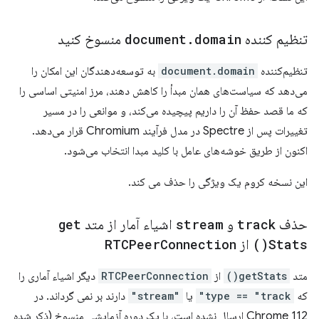
تنظیم کننده
domain
.
document
منسوخ کنید
تنظیم‌کننده
document.domain
به توسعه‌دهندگان این امکان را
می‌دهد که سیاست‌های همان مبدأ را کاهش دهند، مرز امنیتی اساسی را
که ما قصد حفظ آن را داریم پیچیده می‌کند، و موانعی را در مسیر
تغییرات پس از Spectre در مدل فرآیند Chromium قرار می‌دهد.
اکنون از طریق خوشه‌های عامل با کلید مبدا انتخاب می‌شود.
این نسخه کروم یک ویژگی را حذف می کند.
حذف
track
و
stream
اشیاء آمار از متد
get
Stats(
)
از
Connection
RTCPeer
متد
getStats()
از
RTCPeerConnection
دیگر اشیاء آماری را
که
type == "track"
یا
"stream"
دارند بر نمی گرداند. در
Chrome 112 ارسال نشده است، با یک دوره آزمایشی منسوخ (ذکر شده