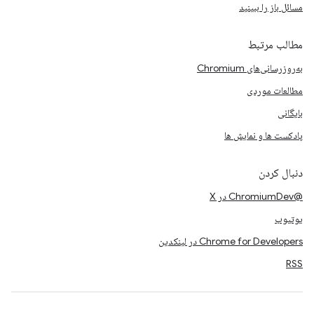
مسائل باز را ببینید
مطالب مرتبط
به‌روزرسانی‌های Chromium
مطالعات موردی
بایگانی
پادکست ها و نمایش ها
دنبال کردن
@ChromiumDev در X
یوتیوب
Chrome for Developers در لینکدین
RSS