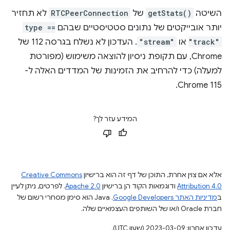
השיטה
getStats()
של
RTCPeerConnection
לא תחזיר
יותר אובייקטים של נתונים סטטיסטיים שבהם
type ==
"track"
או
"stream"
. העדכון לא נשלח בגרסה 112 של
Chrome, עם תקופת ניסיון להוצאה משימוש (מפורטת
למעלה) כדי להרחיב את הזמינות של המדדים האלה ל-
Chrome 115.
המידע עזר לך?
אלא אם צוין אחרת, התוכן של דף זה הוא ברישיון
Creative Commons
Attribution 4.0
ודוגמאות הקוד הן ברישיון
Apache 2.0
. לפרטים, ניתן לעיין
ב
מדיניות האתר Google Developers‏
.‏ Java הוא סימן מסחרי רשום של
חברת Oracle ו/או של השותפים העצמאיים שלה.
עדכון אחרון: 2023-03-09 (שעון UTC).