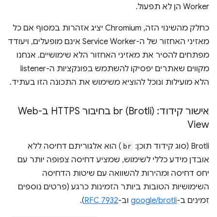
Worker הן לא תפעול.
כחלק מהשינוי הזה, Chromium יציג אזהרות במסוף אם כל
מאזיני האחזור של ה-Service Worker אינם מופעלים, ויעודד
מפתחים להסיר את מאזיני האחזור הלא שימושיים. אנחנו
מקווים שאתרים יפסיקו להשתמש בפונקציות ה-listener
הלא מועילות ונוכל להוציא משימוש את התכונה הזו בעתיד.
אישור קידוד: br (Brotli) בחיבור HTTPS ב-Web
View
Brotli (סוג קידוד תוכן:
br
) הוא אלגוריתם דחיסה ללא
אובדן מידע כללי לשימוש, שמציע דחיסה צפופה יותר עם
יחס דחיסה ומהירות להשוואה עם שיטות הדחיסה
השימושיות הטובות ביותר הזמינות כרגע (פרטים נוספים
זמינים ב-
google/brotli
וב-
RFC 7932
).