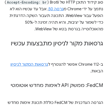
סוג קידוד התוכן HTTP של Brotli (
Accept-Encoding: br
)
נתמך על ידי Chrome מ
גרסה 50
, אבל עד עכשיו הוא לא
הופעל עבור WebView. התכונה תעבור השקה הדרגתית
כדי לשמור על יציבות, והיא תהיה זמינה ל-50%
מהאוכלוסייה בגרסת בטא של WebView.
גרסאות מקור לניסיון מתבצעות עכשיו
ב-Chrome 112 אפשר להצטרף ל
גרסאות המקור לניסיון
הבאות.
CM: ממשק API לאימות מחדש אוטומטי
Fed
הגרסה העדכנית של FedCM כוללת תכונת אימות מחדש