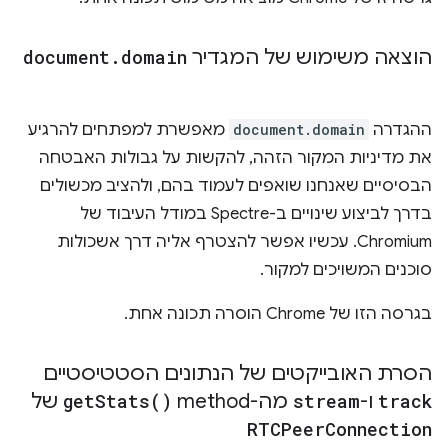
הוצאה משימוש של המגדיר
domain
.
document
ההגדרה
document.domain
מאפשרת למפתחים להרגיע
את מדיניות המקור הזהה, להקשות על גבולות האבטחה
הבסיסיים שאנחנו שואפים לעמוד בהם, ולהציב מכשולים
בדרך לביצוע שינויים ב-Spectre במודל העיבוד של
Chromium. עכשיו אפשר להצטרף אליה דרך אשכולות
סוכנים המשויכים למקור.
בגרסה הזו של Chrome הוסרה תכונה אחת.
הסרת האובייקטים של הנתונים הסטטיסטיים
track
ו-
stream
מה-method
)
Stats(
get
של
RTCPeer
Connection