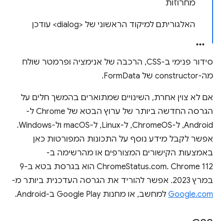
מחרוזות
האלגוריתם למיקוד הראשוני של <dialog> עודכן
סידור פנימי ב-CSS, הרכבה של אנימציה ופרמטר שולח
מה-constructor של FormData.
אם לא צוין אחרת, השינויים שמתוארים בהמשך חלים על
הגרסה החדשה ביותר של ערוץ הבטא של Chrome ל-
Android, ל-ChromeOS, ל-Linux, ל-macOS ול-Windows.
אפשר לקבל מידע נוסף על התכונות המפורטות כאן
באמצעות הקישורים המצורפים או מהרשימה ב-
ChromeStatus.com. Chrome 112 הוא בגרסת בטא ב-9
במרץ 2023. אפשר להוריד את הגרסה העדכנית ביותר מ-
Google.com
למחשב, או מחנות Google Play ב-Android.