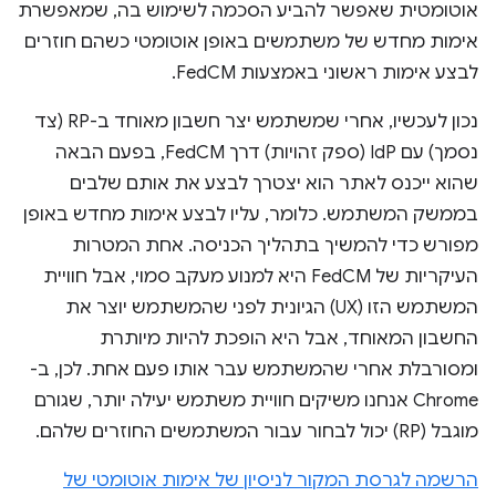
אוטומטית שאפשר להביע הסכמה לשימוש בה, שמאפשרת
אימות מחדש של משתמשים באופן אוטומטי כשהם חוזרים
לבצע אימות ראשוני באמצעות FedCM.
נכון לעכשיו, אחרי שמשתמש יצר חשבון מאוחד ב-RP (צד
נסמך) עם IdP (ספק זהויות) דרך FedCM, בפעם הבאה
שהוא ייכנס לאתר הוא יצטרך לבצע את אותם שלבים
בממשק המשתמש. כלומר, עליו לבצע אימות מחדש באופן
מפורש כדי להמשיך בתהליך הכניסה. אחת המטרות
העיקריות של FedCM היא למנוע מעקב סמוי, אבל חוויית
המשתמש הזו (UX) הגיונית לפני שהמשתמש יוצר את
החשבון המאוחד, אבל היא הופכת להיות מיותרת
ומסורבלת אחרי שהמשתמש עבר אותו פעם אחת. לכן, ב-
Chrome אנחנו משיקים חוויית משתמש יעילה יותר, שגורם
מוגבל (RP) יכול לבחור עבור המשתמשים החוזרים שלהם.
הרשמה לגרסת המקור לניסיון של אימות אוטומטי של