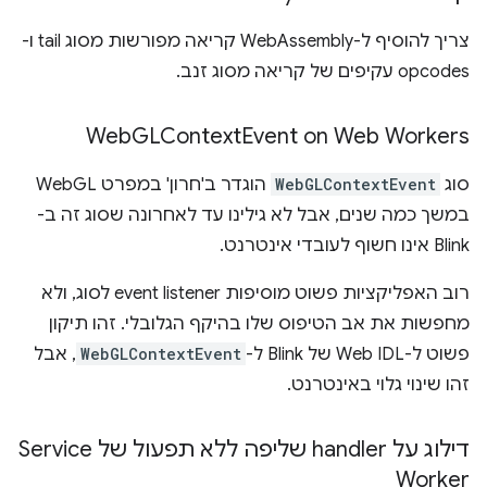
צריך להוסיף ל-WebAssembly קריאה מפורשות מסוג tail ו-
opcodes עקיפים של קריאה מסוג זנב.
Web
GLContext
Event on Web Workers
סוג
WebGLContextEvent
הוגדר ב'חרון' במפרט WebGL
במשך כמה שנים, אבל לא גילינו עד לאחרונה שסוג זה ב-
Blink אינו חשוף לעובדי אינטרנט.
רוב האפליקציות פשוט מוסיפות event listener לסוג, ולא
מחפשות את אב הטיפוס שלו בהיקף הגלובלי. זהו תיקון
פשוט ל-Web IDL של Blink ל-
WebGLContextEvent
, אבל
זהו שינוי גלוי באינטרנט.
דילוג על handler שליפה ללא תפעול של Service
Worker