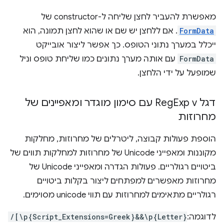
מאפשרת להעביר לחצן שליחה ל-constructor של
FormData
. אם ללחצן יש שם או שהוא לחצן תמונה, הוא
ייכלל במערך נתוני הטופס. כך אפשר ליצור אובייקט
FormData
עם אותה מערך נתונים כמו שליחת טופס וניל
שמופעל על ידי הלחצן.
דגל Reg
Exp v עם סימון מוגדר ומאפיינים של
מחרוזות
הוספת פעולות קבוצה, ליטרלים של מחרוזות, מחלקות
מקוננות ומאפייני Unicode של מחרוזות למחלקות תווים של
ביטויים רגולריים. פעולות הגדרה ומאפייני Unicode של
מחרוזות מאפשרים למפתחים ליצור בקלות ביטויים
רגולריים מתאימים למחרוזות עם תווי unicode מסוימים.
לדוגמה:
/[\p{Script_Extensions=Greek}&&\p{Letter}