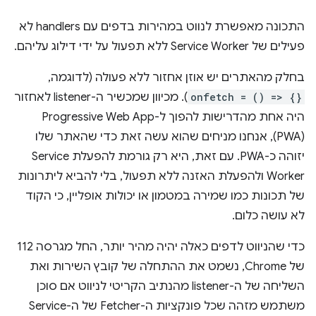
התכונה מאפשרת לנווט במהירות בדפים עם handlers לא
פעילים של Service Worker ללא תפעול על ידי דילוג עליהם.
בחלק מהאתרים יש אוזן אחזור ללא פעולה (לדוגמה,
onfetch = () => {}
). מכיוון שמכשיר ה-listener לאחזור
היה אחת מהדרישות להפוך ל-Progressive Web App
(PWA), אנחנו מניחים שהוא עשה זאת כדי שהאתר שלו
יזוהה כ-PWA. עם זאת, היא רק גורמת להפעלת Service
Worker ולהפעלת האזנה ללא תפעול, בלי להביא ליתרונות
של תכונות כמו שמירה במטמון או יכולות אופליין, כי הקוד
לא עושה כלום.
כדי שהניווט לדפים כאלה יהיה מהיר יותר, החל מגרסה 112
של Chrome, נשמט את ההתחלה של קובץ השירות ואת
השליחה של ה-listener מהנתיב הקריטי לניווט אם סוכן
משתמש מזהה שכל פונקציות ה-Fetcher של ה-Service