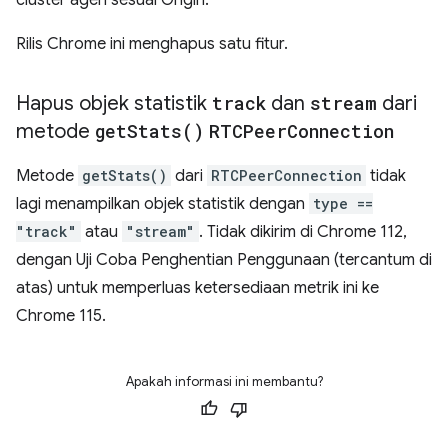
cluster agen sesuai Origin.
Rilis Chrome ini menghapus satu fitur.
Hapus objek statistik
track
dan
stream
dari
metode
get
Stats(
)
RTCPeer
Connection
Metode
getStats()
dari
RTCPeerConnection
tidak
lagi menampilkan objek statistik dengan
type ==
"track"
atau
"stream"
. Tidak dikirim di Chrome 112,
dengan Uji Coba Penghentian Penggunaan (tercantum di
atas) untuk memperluas ketersediaan metrik ini ke
Chrome 115.
Apakah informasi ini membantu?