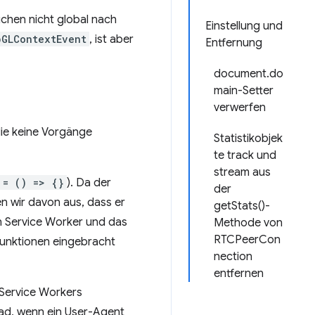
chen nicht global nach
Einstellung und
bGLContextEvent
, ist aber
Entfernung
document.do
main-Setter
verwerfen
die keine Vorgänge
Statistikobjek
te track und
stream aus
 = () => {}
). Da der
der
n wir davon aus, dass er
getStats()-
en Service Worker und das
Methode von
RTCPeerCon
funktionen eingebracht
nection
entfernen
 Service Workers
fad, wenn ein User-Agent