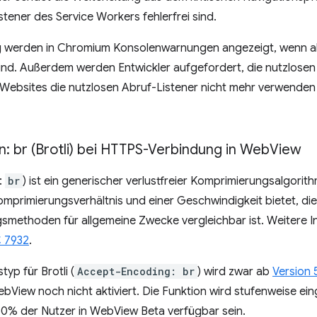
istener des Service Workers fehlerfrei sind.
 werden in Chromium Konsolenwarnungen angezeigt, wenn all
sind. Außerdem werden Entwickler aufgefordert, die nutzlosen
 Websites die nutzlosen Abruf-Listener nicht mehr verwenden 
: br (Brotli) bei HTTPS-Verbindung in Web
View
:
br
) ist ein generischer verlustfreier Komprimierungsalgorit
primierungsverhältnis und einer Geschwindigkeit bietet, die
methoden für allgemeine Zwecke vergleichbar ist. Weitere In
 7932
.
yp für Brotli (
Accept-Encoding: br
) wird zwar ab
Version 
bView noch nicht aktiviert. Die Funktion wird stufenweise eing
 50% der Nutzer in WebView Beta verfügbar sein.