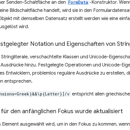
ner Senden-Schaltfläche an den
FormData
-Konstruktor. Wenn
eine Bildschaltfläche handelt, wird sie in den Formulardaten
Objekt mit demselben Datensatz erstellt werden wie eine einf
usgelöst wird.
estgelegter Notation und Eigenschaften von Stri
Stringliterale, verschachtelte Klassen und Unicode-Eigenscha
e Ausdrücke hinzu. Festgelegte Operationen und Unicode-Eig
s Entwicklern, problemlos reguläre Ausdrücke zu erstellen, d
n entsprechen.
nsions=Greek}&&\p{Letter}]/v
entspricht allen griechisch
für den anfänglichen Fokus wurde aktualisiert
s Element ausgewählt wird, um in den Fokus zu kommen, wenn