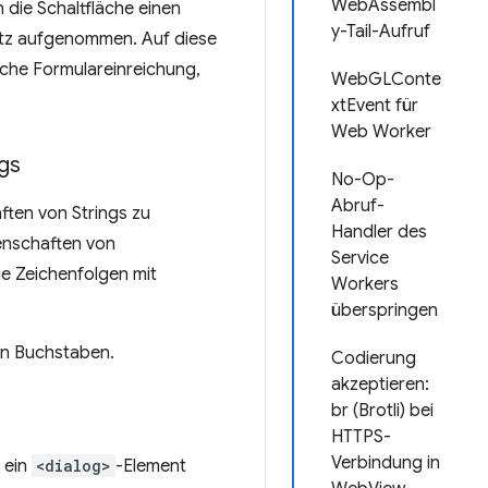
WebAssembl
 die Schaltfläche einen
y-Tail-Aufruf
satz aufgenommen. Auf diese
ache Formulareinreichung,
WebGLConte
xtEvent für
Web Worker
ngs
No-Op-
Abruf-
ften von Strings zu
Handler des
enschaften von
Service
ie Zeichenfolgen mit
Workers
überspringen
en Buchstaben.
Codierung
akzeptieren:
br (Brotli) bei
HTTPS-
Verbindung in
 ein
<dialog>
-Element