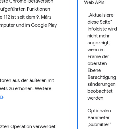
ueste Chrome-Betaversion
Web APIs
aufgeführten Funktionen
„Aktualisiere
 112 ist seit dem 9. März
diese Seite“
mputer und im Google Play
Infoleiste wird
nicht mehr
angezeigt,
wenn im
Frame der
obersten
Ebene
Berechtigung
ktoren aus der äußeren mit
sänderungen
eets zu erhöhen. Weitere
beobachtet
en
.
werden
Optionalen
Parameter
„Submitter“
tzten Operation verwendet