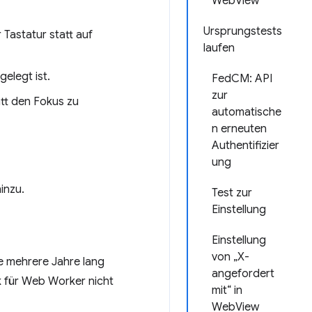
WebView
Ursprungstests
 Tastatur statt auf
laufen
elegt ist.
FedCM: API
zur
att den Fokus zu
automatische
n erneuten
Authentifizier
ung
inzu.
Test zur
Einstellung
Einstellung
von „X-
e mehrere Jahre lang
angefordert
ink für Web Worker nicht
mit“ in
WebView