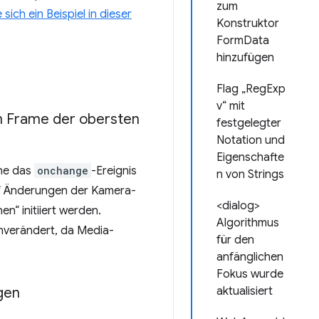
zum
 sich ein Beispiel in dieser
Konstruktor
FormData
hinzufügen
Flag „RegExp
v“ mit
 Frame der obersten
festgelegter
Notation und
Eigenschafte
ene das
onchange
-Ereignis
n von Strings
uf Änderungen der Kamera-
<dialog>
n“ initiiert werden.
Algorithmus
unverändert, da Media-
für den
anfänglichen
Fokus wurde
gen
aktualisiert