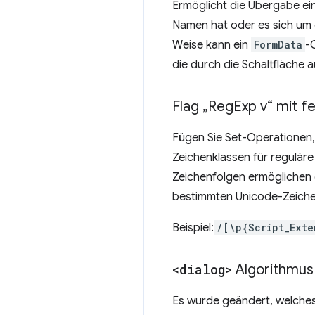
Ermöglicht die Übergabe ei
Namen hat oder es sich um 
Weise kann ein
FormData
-
die durch die Schaltfläche a
Flag „Reg
Exp v“ mit f
Fügen Sie Set-Operationen, 
Zeichenklassen für regulär
Zeichenfolgen ermöglichen e
bestimmten Unicode-Zeiche
Beispiel:
/[\p{Script_Exte
<dialog>
Algorithmus 
Es wurde geändert, welche