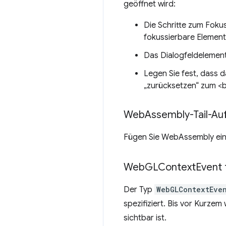
geöffnet wird:
Die Schritte zum Fokus
fokussierbare Element
Das Dialogfeldelement 
Legen Sie fest, dass d
„zurücksetzen“ zum <
Web
Assembly-Tail-Au
Fügen Sie WebAssembly einen
Web
GLContext
Event
Der Typ
WebGLContextEve
spezifiziert. Bis vor Kurzem
sichtbar ist.