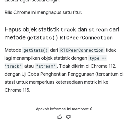
cluster agen sesuai Origin.
Rilis Chrome ini menghapus satu fitur.
Hapus objek statistik
track
dan
stream
dari
metode
get
Stats(
)
RTCPeer
Connection
Metode
getStats()
dari
RTCPeerConnection
tidak
lagi menampilkan objek statistik dengan
type ==
"track"
atau
"stream"
. Tidak dikirim di Chrome 112,
dengan Uji Coba Penghentian Penggunaan (tercantum di
atas) untuk memperluas ketersediaan metrik ini ke
Chrome 115.
Apakah informasi ini membantu?