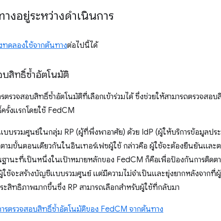
างอยู่ระหว่างดำเนินการ
วงทดลองใช้จากต้นทาง
ต่อไปนี้ได้
ิทธิ์ซ้ำอัตโนมัติ
รวจสอบสิทธิ์ซ้ำอัตโนมัติที่เลือกเข้าร่วมได้ ซึ่งช่วยให้สามารถตรวจสอบสิทธิ
์ครั้งแรกโดยใช้ FedCM
ชีแบบรวมศูนย์ในกลุ่ม RP (ผู้ที่พึ่งพาอาศัย) ด้วย IdP (ผู้ให้บริการข้อมูล
ทำตามขั้นตอนเดียวกันในอินเทอร์เฟซผู้ใช้ กล่าวคือ ผู้ใช้จะต้องยืนยันและ
้ ในฐานะที่เป็นหนึ่งในเป้าหมายหลักของ FedCM ก็คือเพื่อป้องกันการติ
ผู้ใช้จะสร้างบัญชีแบบรวมศูนย์ แต่มีความไม่จำเป็นและยุ่งยากหลังจากที่ผู
ิทธิภาพมากขึ้นซึ่ง RP สามารถเลือกสำหรับผู้ใช้ที่กลับมา
ารตรวจสอบสิทธิ์ซ้ำอัตโนมัติของ FedCM จากต้นทาง