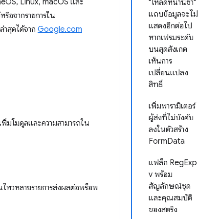
hromeOS, Linux, macOS และ
"โหลดหน้านี้ซ้ำ"
แถบข้อมูลจะไม่
้ไว้หรือจากรายการใน
แสดงอีกต่อไป
ล่าสุดได้จาก
Google.com
หากเฟรมระดับ
บนสุดสังเกต
เห็นการ
เปลี่ยนแปลง
สิทธิ์
เพิ่มพารามิเตอร์
ผู้ส่งที่ไม่บังคับ
เพิ่มโมดูลและความสามารถใน
ลงในตัวสร้าง
FormData
แฟล็ก RegExp
v พร้อม
สัญลักษณ์ชุด
อนไหวหลายรายการส่งผลต่อพร็อพ
และคุณสมบัติ
ของสตริง