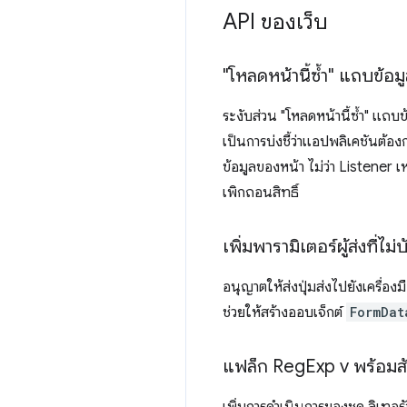
API ของเว็บ
"โหลดหน้านี้ซ้ำ" แถบข้อ
ระงับส่วน "โหลดหน้านี้ซ้ำ" แถ
เป็นการบ่งชี้ว่าแอปพลิเคชันต้
ข้อมูลของหน้า ไม่ว่า Listener เห
เพิกถอนสิทธิ์
เพิ่มพารามิเตอร์ผู้ส่งที่ไม
อนุญาตให้ส่งปุ่มส่งไปยังเครื่องม
ช่วยให้สร้างออบเจ็กต์
FormDat
แฟล็ก Reg
Exp v พร้อมส