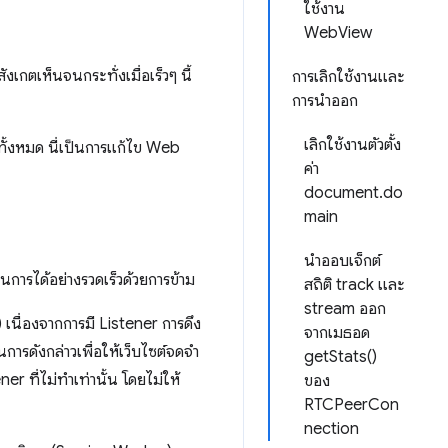
ใช้งาน
WebView
กตเห็นจนกระทั่งเมื่อเร็วๆ นี้
การเลิกใช้งานและ
การนำออก
เลิกใช้งานตัวตั้ง
ั้งหมด นี่เป็นการแก้ไข Web
ค่า
document.do
main
นำออบเจ็กต์
ินการได้อย่างรวดเร็วด้วยการข้าม
สถิติ track และ
stream ออก
) เนื่องจากการมี Listener การดึง
จากเมธอด
รดังกล่าวเพื่อให้เว็บไซต์จดจำ
getStats()
r ที่ไม่ทำเท่านั้น โดยไม่ให้
ของ
RTCPeerCon
nection