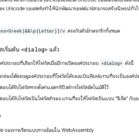
รัลสตริง คลาสที่ซ้อนกัน และพร็อพเพอร์ตี้ Unicode ของสตริงลงในคลาส
ละ Unicode ของสตริงทำให้นักพัฒนาซอฟต์แวร์สามารถสร้างนิพจน์ทั่วไป
ons=Greek}&&\p{Letter}]/v
ตรงกับตัวอักษรกรีกทั้งหมด
สเริ่มต้น
<dialog>
แล้ว
ค์ประกอบที่เลือกให้โฟกัสเมื่อมีการเปิดองค์ประกอบ
<dialog>
ดังนี้
กล่องโต้ตอบดูองค์ประกอบที่โฟกัสได้ของแป้นพิมพ์แทนที่จะเป็นองค์ปร
อบได้รับโฟกัสหากตั้งค่าแอตทริบิวต์การโฟกัสอัตโนมัติไว้
ตอบได้รับโฟกัสเป็นโฟกัสสำรอง แทนที่จะให้โฟกัสเป็นแบบ "รีเซ็ต" กั
y
pcode ของการเรียกแบบทางอ้อมใน WebAssembly