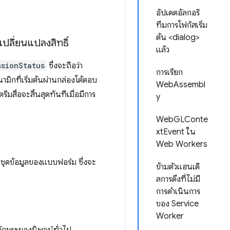
อัปเดตอัลกอริ
ทึมการโฟกัสเริ่ม
ต้น <dialog>
ปลี่ยนแปลงสิทธิ์
แล้ว
ssionStatus
ซึ่งจะถือว่า
การเรียก
ิกที่เริ่มต้นผ่านกล่องโต้ตอบ
WebAssembl
ีมสื่อจะสิ้นสุดทันทีเมื่อมีการ
y
WebGLConte
xtEvent ใน
Web Workers
ับชุดข้อมูลของแบบฟอร์ม ซึ่งจะ
ข้ามตัวแฮนเดิ
ลการดึงที่ไม่มี
การดำเนินการ
ของ Service
Worker