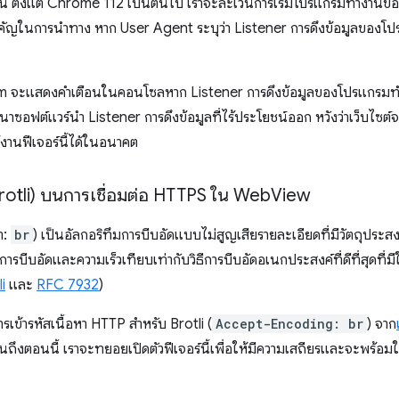
็วขึ้น ตั้งแต่ Chrome 112 เป็นต้นไป เราจะละเว้นการเริ่มโปรแกรมทำงา
คัญในการนำทาง หาก User Agent ระบุว่า Listener การดึงข้อมูลของโป
m จะแสดงคำเตือนในคอนโซลหาก Listener การดึงข้อมูลของโปรแกรมทำ
อฟต์แวร์นำ Listener การดึงข้อมูลที่ไร้ประโยชน์ออก หวังว่าเว็บไซต์จ
้งานฟีเจอร์นี้ได้ในอนาคต
Brotli) บนการเชื่อมต่อ HTTPS ใน Web
View
า:
br
) เป็นอัลกอริทึมการบีบอัดแบบไม่สูญเสียรายละเอียดที่มีวัตถุประสงค
ารบีบอัดและความเร็วเทียบเท่ากับวิธีการบีบอัดอเนกประสงค์ที่ดีที่สุดที่ม
i
และ
RFC 7932
)
เข้ารหัสเนื้อหา HTTP สำหรับ Brotli (
Accept-Encoding: br
) จาก
ถึงตอนนี้ เราจะทยอยเปิดตัวฟีเจอร์นี้เพื่อให้มีความเสถียรและจะพร้อมใ