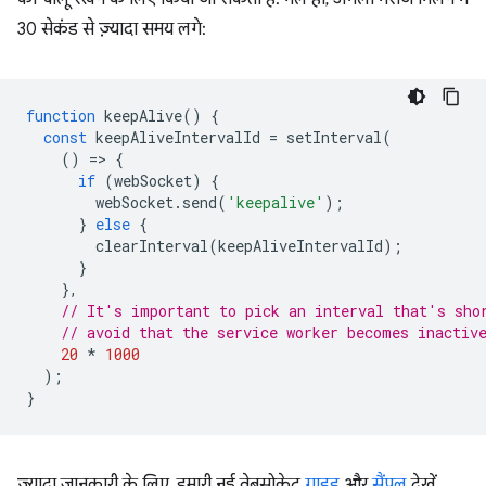
30 सेकंड से ज़्यादा समय लगे:
function
keepAlive
()
{
const
keepAliveIntervalId
=
setInterval
(
()
=
>
{
if
(
webSocket
)
{
webSocket
.
send
(
'keepalive'
);
}
else
{
clearInterval
(
keepAliveIntervalId
);
}
},
// It's important to pick an interval that's sho
// avoid that the service worker becomes inactiv
20
*
1000
);
}
ज़्यादा जानकारी के लिए, हमारी नई वेबसोकेट
गाइड
और
सैंपल
देखें.