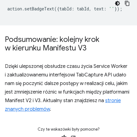
action
.
setBadgeText
({
tabId
:
tabId
,
text
:
''
});
Podsumowanie: kolejny krok
w kierunku Manifestu V3
Dzięki ulepszonej obsłudze czasu życia Service Worker
i zaktualizowanemu interfejsowi TabCapture API udało
nam się poczynić dalsze postępy w realizacji celu, jakim
jest zmniejszenie różnic w funkcjach między platformami
Manifest V2 i V3. Aktualny stan znajdziesz na
stronie
znanych problemów
.
Czy te wskazówki były pomocne?