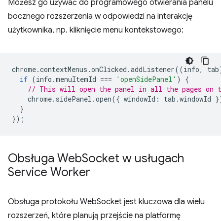
Możesz go używać do programowego otwierania panelu
bocznego rozszerzenia w odpowiedzi na interakcję
użytkownika, np. kliknięcie menu kontekstowego:
chrome
.
contextMenus
.
onClicked
.
addListener
((
info
,
tab
if
(
info
.
menuItemId
===
'openSidePanel'
)
{
// This will open the panel in all the pages on 
chrome
.
sidePanel
.
open
({
windowId
:
tab
.
windowId
}
}
});
Obsługa Web
Socket w usługach
Service Worker
Obsługa protokołu WebSocket jest kluczowa dla wielu
rozszerzeń, które planują przejście na platformę