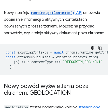
Nowy interfejs
runtime.getContexts()
API
umożliwia
pobieranie informacji o aktywnych kontekstach
powiązanych z rozszerzeniami. Możesz na przykład
sprawdzić, czy istnieje aktywny dokument poza ekranem:
const
existingContexts
=
await
chrome
.
runtime
.
getCon
const
offscreenDocument
=
existingContexts
.
find
(
(
c
)
=
>
c
.
contextType
===
'OFFSCREEN_DOCUMENT'
);
Nowy powód wyświetlania poza
ekranem: GEOLOCATION
geolocation
został dodany jako kolejny
uzasadniony