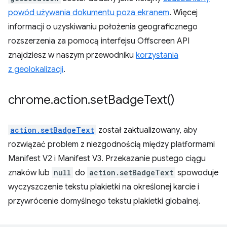
powód używania dokumentu poza ekranem
. Więcej
informacji o uzyskiwaniu położenia geograficznego
rozszerzenia za pomocą interfejsu Offscreen API
znajdziesz w naszym przewodniku
korzystania
z geolokalizacji
.
chrome
.
action
.
set
Badge
Text(
)
action.setBadgeText
został zaktualizowany, aby
rozwiązać problem z niezgodnością między platformami
Manifest V2 i Manifest V3. Przekazanie pustego ciągu
znaków lub
null
do
action.setBadgeText
spowoduje
wyczyszczenie tekstu plakietki na określonej karcie i
przywrócenie domyślnego tekstu plakietki globalnej.