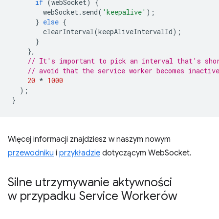
if
(
webSocket
)
{
webSocket
.
send
(
'keepalive'
);
}
else
{
clearInterval
(
keepAliveIntervalId
);
}
},
// It's important to pick an interval that's sho
// avoid that the service worker becomes inactiv
20
*
1000
);
}
Więcej informacji znajdziesz w naszym nowym
przewodniku
i
przykładzie
dotyczącym WebSocket.
Silne utrzymywanie aktywności
w przypadku Service Workerów