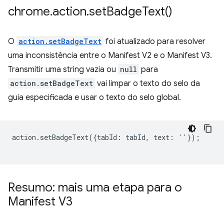
chrome
.
action
.
set
Badge
Text(
)
O
action.setBadgeText
foi atualizado para resolver
uma inconsistência entre o Manifest V2 e o Manifest V3.
Transmitir uma string vazia ou
null
para
action.setBadgeText
vai limpar o texto do selo da
guia especificada e usar o texto do selo global.
action
.
setBadgeText
({
tabId
:
tabId
,
text
:
''
});
Resumo: mais uma etapa para o
Manifest V3