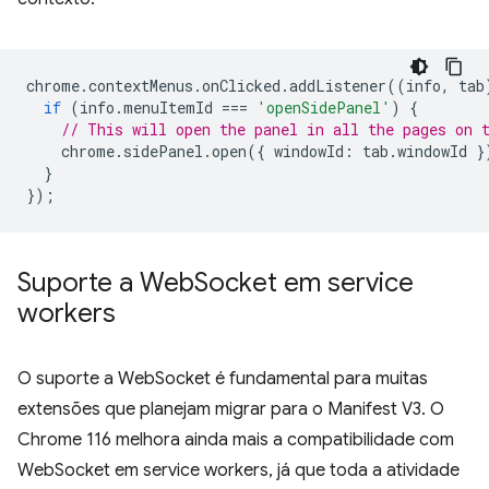
chrome
.
contextMenus
.
onClicked
.
addListener
((
info
,
tab
if
(
info
.
menuItemId
===
'openSidePanel'
)
{
// This will open the panel in all the pages on 
chrome
.
sidePanel
.
open
({
windowId
:
tab
.
windowId
}
}
});
Suporte a Web
Socket em service
workers
O suporte a WebSocket é fundamental para muitas
extensões que planejam migrar para o Manifest V3. O
Chrome 116 melhora ainda mais a compatibilidade com
WebSocket em service workers, já que toda a atividade