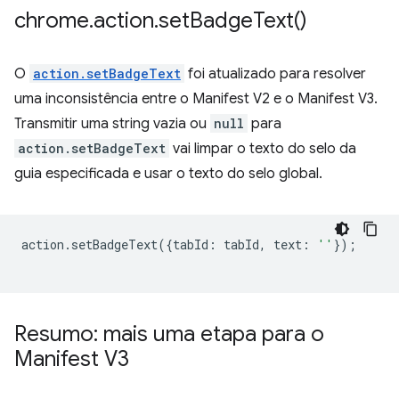
chrome
.
action
.
set
Badge
Text(
)
O
action.setBadgeText
foi atualizado para resolver
uma inconsistência entre o Manifest V2 e o Manifest V3.
Transmitir uma string vazia ou
null
para
action.setBadgeText
vai limpar o texto do selo da
guia especificada e usar o texto do selo global.
action
.
setBadgeText
({
tabId
:
tabId
,
text
:
''
});
Resumo: mais uma etapa para o
Manifest V3