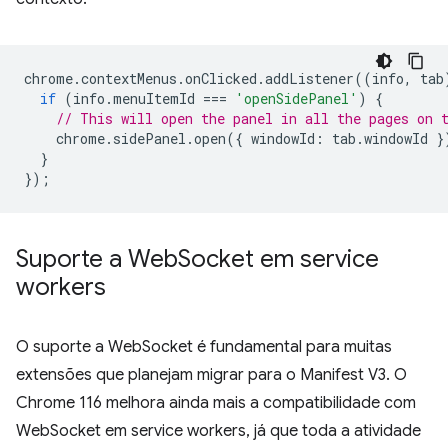
chrome
.
contextMenus
.
onClicked
.
addListener
((
info
,
tab
if
(
info
.
menuItemId
===
'openSidePanel'
)
{
// This will open the panel in all the pages on 
chrome
.
sidePanel
.
open
({
windowId
:
tab
.
windowId
}
}
});
Suporte a Web
Socket em service
workers
O suporte a WebSocket é fundamental para muitas
extensões que planejam migrar para o Manifest V3. O
Chrome 116 melhora ainda mais a compatibilidade com
WebSocket em service workers, já que toda a atividade