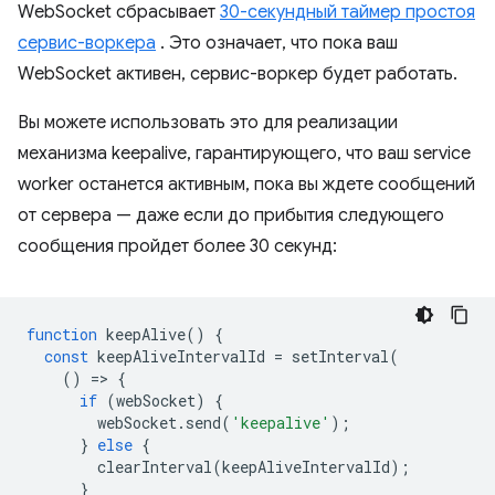
WebSocket сбрасывает
30-секундный таймер простоя
сервис-воркера
. Это означает, что пока ваш
WebSocket активен, сервис-воркер будет работать.
Вы можете использовать это для реализации
механизма keepalive, гарантирующего, что ваш service
worker останется активным, пока вы ждете сообщений
от сервера — даже если до прибытия следующего
сообщения пройдет более 30 секунд:
function
keepAlive
()
{
const
keepAliveIntervalId
=
setInterval
(
()
=
>
{
if
(
webSocket
)
{
webSocket
.
send
(
'keepalive'
);
}
else
{
clearInterval
(
keepAliveIntervalId
);
}