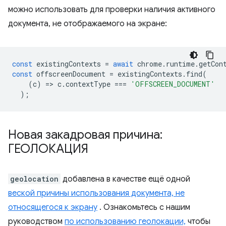
можно использовать для проверки наличия активного
документа, не отображаемого на экране:
const
existingContexts
=
await
chrome
.
runtime
.
getCon
const
offscreenDocument
=
existingContexts
.
find
(
(
c
)
=
>
c
.
contextType
===
'OFFSCREEN_DOCUMENT'
);
Новая закадровая причина:
ГЕОЛОКАЦИЯ
geolocation
добавлена в качестве ещё одной
веской причины использования документа, не
относящегося к экрану
. Ознакомьтесь с нашим
руководством
по использованию геолокации,
чтобы