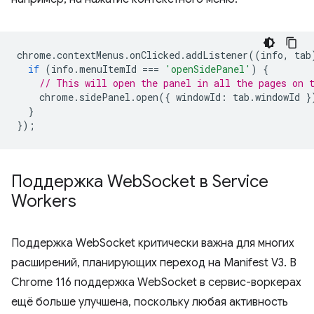
chrome
.
contextMenus
.
onClicked
.
addListener
((
info
,
tab
if
(
info
.
menuItemId
===
'openSidePanel'
)
{
// This will open the panel in all the pages on 
chrome
.
sidePanel
.
open
({
windowId
:
tab
.
windowId
}
}
});
Поддержка Web
Socket в Service
Workers
Поддержка WebSocket критически важна для многих
расширений, планирующих переход на Manifest V3. В
Chrome 116 поддержка WebSocket в сервис-воркерах
ещё больше улучшена, поскольку любая активность