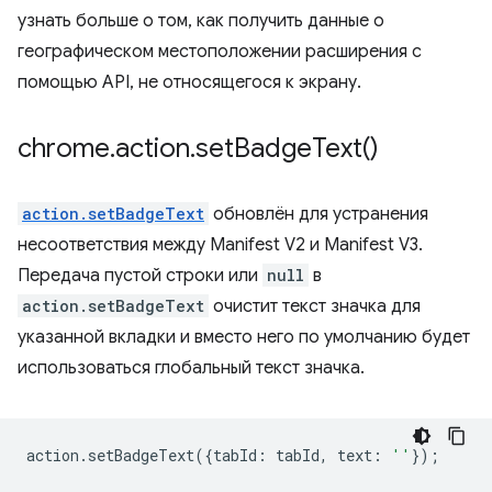
узнать больше о том, как получить данные о
географическом местоположении расширения с
помощью API, не относящегося к экрану.
chrome
.
action
.
set
Badge
Text(
)
action.setBadgeText
обновлён для устранения
несоответствия между Manifest V2 и Manifest V3.
Передача пустой строки или
null
в
action.setBadgeText
очистит текст значка для
указанной вкладки и вместо него по умолчанию будет
использоваться глобальный текст значка.
action
.
setBadgeText
({
tabId
:
tabId
,
text
:
''
});