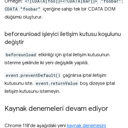
Örneğin:
<![CDATA[foo]]><!CDATA[bar]]>
"foobar":
CDATA "foobar"
içeriğine sahip tek bir CDATA DOM
düğümü oluşturur.
beforeunload işleyici iletişim kutusu koşulunu
değiştir
beforeunload
etkinliği için iptal iletişim kutusunun
istenme şeklinde iki yeni değişiklik yapıldı.
event.preventDefault()
çağrılırsa iptal iletişim
kutusunu iste.
event.returnValue
boş dizeyse iptal
iletişim kutusunu istemeyin.
Kaynak denemeleri devam ediyor
Chrome 118'de aşağıdaki yeni
kaynak denemesini