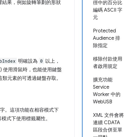
影響結果，例如旋轉筆劃的形狀
徑中的百分比
編碼 ASCII 字
元
Protected
Audience 排
除指定
移除付款使用
bIndex
明確設為
0
以上，
者啟用規定
) 使用滑鼠時，也能使用鍵盤
為這類元素的可透過鍵盤存取。
擴充功能
Service
Worker 中的
WebUSB
字。這項功能在相容模式下
XML 文件會將
容模式下使用標籤屬性。
連續 CDATA
區段合併至單