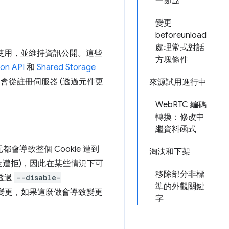
一節點
變更
beforeunload
處理常式對話
常使用，並維持資訊公開。這些
方塊條件
ion API
和
Shared Storage
ome 會從註冊伺服器 (透過元件更
來源試用進行中
WebRTC 編碼
轉換：修改中
繼資料函式
都會導致整個 Cookie 遭到
淘汰和下架
完全遭拒)，因此在某些情況下可
移除部分非標
以透過
--disable-
準的外觀關鍵
政策停用這項變更，如果這麼做會導致變更
字