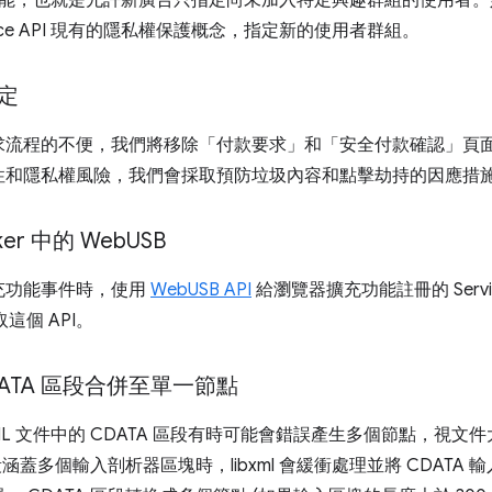
定目標功能，也就是允許新廣告只指定尚未加入特定興趣群組的使用者
dience API 現有的隱私權保護概念，指定新的使用者群組。
定
求流程的不便，我們將移除「付款要求」和「安全付款確認」頁
性和隱私權風險，我們會採取預防垃圾內容和點擊劫持的因應措
ker 中的 Web
USB
充功能事件時，使用
WebUSB API
給瀏覽器擴充功能註冊的 Servi
存取這個 API。
DATA 區段合併至單一節點
XHTML 文件中的 CDATA 區段有時可能會錯誤產生多個節點，視文件
段涵蓋多個輸入剖析器區塊時，libxml 會緩衝處理並將 CDATA 輸