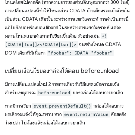
โหนดโดยไม่คาดคิด (หากความยาวของส่วนอินพุตมากกว่า 300 ไบต์)
การเปลี่ยนแปลงนี้ทำให้โหนดส่วน CDATA ข้างเคียงรวมเข้าด้วยกัน
เป็นส่วน CDATA เดียวในระหว่างการแยกวิเคราะห์ การดำเนินการนี้
แก้ไขข้อบกพร่องของ libxml ในระหว่างการแยกวิเคราะห์ แต่จะ
ผสานโหนดแยกต่างหากที่เขียนขึ้นด้วย ตัวอย่างเช่น
<!
[CDATA[foo]]><!CDATA[bar]]>
จะสร้างโหนด CDATA
DOM เดียวที่มีเนื้อหา
"foobar": CDATA "foobar"
เปลี่ยนเงื่อนไขของกล่องโต้ตอบ beforeunload
มีการเปลี่ยนแปลงใหม่ 2 รายการเกี่ยวกับวิธีแสดงข้อความแจ้ง
สำหรับเหตุการณ์
beforeunload
ของกล่องโต้ตอบการยกเลิก
หากมีการเรียก
event.preventDefault()
กล่องโต้ตอบการ
ยกเลิกจะแจ้งให้คุณทราบ หาก
event.returnValue
คือสตริง
ว่างเปล่า ไม่ต้องแจ้งกล่องโต้ตอบการยกเลิก