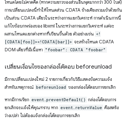
โหนดโดยไม่คาดคิด (หากความยาวของส่วนอินพุตมากกว่า 300 ไบต์)
การเปลี่ยนแปลงนี้ทำให้โหนดส่วน CDATA ข้างเคียงรวมเข้าด้วยกัน
เป็นส่วน CDATA เดียวในระหว่างการแยกวิเคราะห์ การดำเนินการนี้
แก้ไขข้อบกพร่องของ libxml ในระหว่างการแยกวิเคราะห์ แต่จะ
ผสานโหนดแยกต่างหากที่เขียนขึ้นด้วย ตัวอย่างเช่น
<!
[CDATA[foo]]><!CDATA[bar]]>
จะสร้างโหนด CDATA
DOM เดียวที่มีเนื้อหา
"foobar": CDATA "foobar"
เปลี่ยนเงื่อนไขของกล่องโต้ตอบ beforeunload
มีการเปลี่ยนแปลงใหม่ 2 รายการเกี่ยวกับวิธีแสดงข้อความแจ้ง
สำหรับเหตุการณ์
beforeunload
ของกล่องโต้ตอบการยกเลิก
หากมีการเรียก
event.preventDefault()
กล่องโต้ตอบการ
ยกเลิกจะแจ้งให้คุณทราบ หาก
event.returnValue
คือสตริง
ว่างเปล่า ไม่ต้องแจ้งกล่องโต้ตอบการยกเลิก