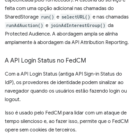
especificada pelo fornecedor). A escolha do serviço é
feita com uma opção adicional nas chamadas do
SharedStorage
run()
e
selectURL()
e nas chamadas
runAdAuction()
e
joinAdInterestGroup()
da
Protected Audience. A abordagem ampla se alinha
amplamente à abordagem da API Attribution Reporting.
A API Login Status no Fed
CM
Com a API Login Status (antiga API Sign-in Status do
IdP), os provedores de identidade podem sinalizar ao
navegador quando os usuários estão fazendo login ou
logout.
Isso é usado pelo FedCM para lidar com um ataque de
tempo silencioso e, ao fazer isso, permite que o FedCM
opere sem cookies de terceiros.