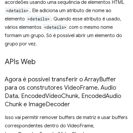
acordeões usando uma sequência de elementos HTML
<details>
. Ele adiciona um atributo de nome ao
elemento
<details>
. Quando esse atributo é usado,
vários elementos
<details>
com o mesmo nome
formam um grupo. Só é possível abrir um elemento do
grupo por vez.
APIs Web
Agora é possível transferir o Array
Buffer
para os construtores Video
Frame
,
Audio
Data
,
Encoded
Video
Chunk
,
Encoded
Audio
Chunk e Image
Decoder
Isso vai permitir remover buffers de matriz e usar buffers
correspondentes dentro do VideoFrame,