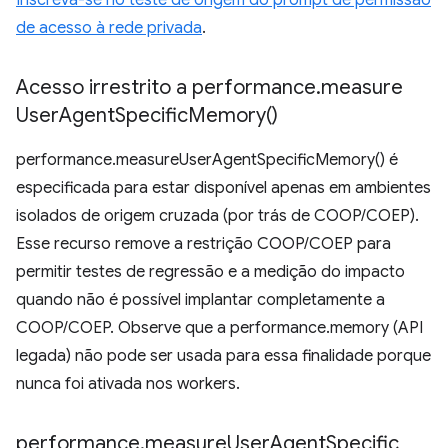
Inscreva-se no teste de origem do prompt de permissão
de acesso à rede privada
.
Acesso irrestrito a performance
.
measure
User
Agent
Specific
Memory(
)
performance.measureUserAgentSpecificMemory() é
especificada para estar disponível apenas em ambientes
isolados de origem cruzada (por trás de COOP/COEP).
Esse recurso remove a restrição COOP/COEP para
permitir testes de regressão e a medição do impacto
quando não é possível implantar completamente a
COOP/COEP. Observe que a performance.memory (API
legada) não pode ser usada para essa finalidade porque
nunca foi ativada nos workers.
performance
.
measure
User
Agent
Specific