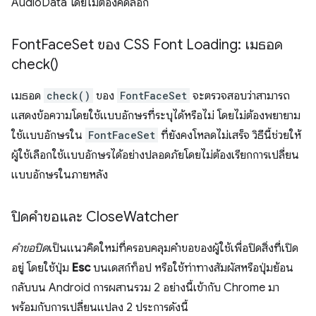
AudioData โดยไม่ต้องคัดลอก
Font
Face
Set ของ CSS Font Loading: เมธอด
check(
)
เมธอด
check()
ของ
FontFaceSet
จะตรวจสอบว่าสามารถ
แสดงข้อความโดยใช้แบบอักษรที่ระบุได้หรือไม่ โดยไม่ต้องพยายาม
ใช้แบบอักษรใน
FontFaceSet
ที่ยังคงโหลดไม่เสร็จ วิธีนี้ช่วยให้
ผู้ใช้เลือกใช้แบบอักษรได้อย่างปลอดภัยโดยไม่ต้องเรียกการเปลี่ยน
แบบอักษรในภายหลัง
ปิดคำขอและ Close
Watcher
คำขอปิด
เป็นแนวคิดใหม่ที่ครอบคลุมคำขอของผู้ใช้เพื่อปิดสิ่งที่เปิด
อยู่ โดยใช้ปุ่ม
Esc
บนเดสก์ท็อป หรือใช้ท่าทางสัมผัสหรือปุ่มย้อน
กลับบน Android การผสานรวม 2 อย่างนี้เข้ากับ Chrome มา
พร้อมกับการเปลี่ยนแปลง 2 ประการดังนี้