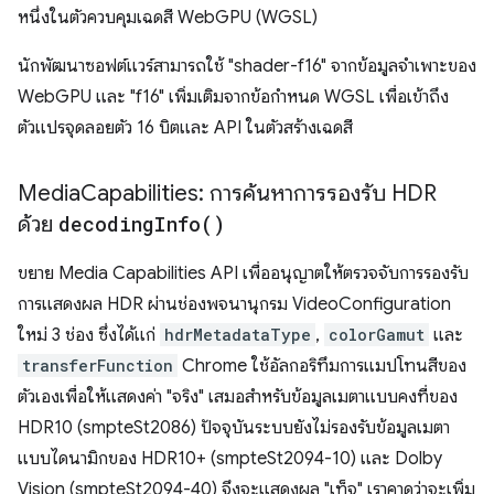
หนึ่งในตัวควบคุมเฉดสี WebGPU (WGSL)
นักพัฒนาซอฟต์แวร์สามารถใช้ "shader-f16" จากข้อมูลจำเพาะของ
WebGPU และ "f16" เพิ่มเติมจากข้อกำหนด WGSL เพื่อเข้าถึง
ตัวแปรจุดลอยตัว 16 บิตและ API ในตัวสร้างเฉดสี
Media
Capabilities: การค้นหาการรองรับ HDR
ด้วย
decoding
Info(
)
ขยาย Media Capabilities API เพื่ออนุญาตให้ตรวจจับการรองรับ
การแสดงผล HDR ผ่านช่องพจนานุกรม VideoConfiguration
ใหม่ 3 ช่อง ซึ่งได้แก่
hdrMetadataType
,
colorGamut
และ
transferFunction
Chrome ใช้อัลกอริทึมการแมปโทนสีของ
ตัวเองเพื่อให้แสดงค่า "จริง" เสมอสำหรับข้อมูลเมตาแบบคงที่ของ
HDR10 (smpteSt2086) ปัจจุบันระบบยังไม่รองรับข้อมูลเมตา
แบบไดนามิกของ HDR10+ (smpteSt2094-10) และ Dolby
Vision (smpteSt2094-40) จึงจะแสดงผล "เท็จ" เราคาดว่าจะเพิ่ม