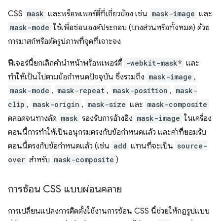
CSS
mask
และพร็อพเพอร์ตี้ที่เกี่ยวข้อง เช่น
mask-image
และ
mask-mode
ใช้เพื่อซ่อนองค์ประกอบ (บางส่วนหรือทั้งหมด) ด้วย
การมาสก์หรือตัดรูปภาพที่จุดที่เจาะจง
ฟีเจอร์นี้ยกเลิกคำนำหน้าพร็อพเพอร์ตี้
-webkit-mask*
และ
ทำให้เป็นไปตามข้อกำหนดปัจจุบัน ซึ่งรวมถึง
mask-image
,
mask-mode
,
mask-repeat
,
mask-position
,
mask-
clip
,
mask-origin
,
mask-size
และ
mask-composite
ตลอดจนทางลัด
mask
รองรับการอ้างอิง
mask-image
ในเครื่อง
ตอนนี้การทำให้เป็นอนุกรมตรงกับข้อกำหนดแล้ว และค่าที่ยอมรับ
ตอนนี้ตรงกับข้อกำหนดแล้ว (เช่น
add
แทนที่จะเป็น
source-
over
สำหรับ
mask-composite
)
การซ้อน CSS แบบผ่อนคลาย
การเปลี่ยนแปลงการติดตั้งใช้งานการซ้อน CSS นี้ช่วยให้กฎรูปแบบ