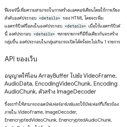
ฟีเจอร์นี้เพิ่มความสามารถในการสร้างแอคคอร์เดียนโดยใช้การเรียง
ลำดับองค์ประกอบ
<details>
ของ HTML โดยจะเพิ่ม
แอตทริบิวต์ชื่อลงในองค์ประกอบ
<details>
เมื่อใช้แอตทริบิวต์
นี้ องค์ประกอบ
<details>
หลายรายการที่มีชื่อเดียวกันจะสร้าง
กลุ่มขึ้น องค์ประกอบในกลุ่มสามารถเปิดได้ครั้งละไม่เกิน 1 รายการ
API ของเว็บ
อนุญาตให้โอน Array
Buffer ไปยัง Video
Frame
,
Audio
Data
,
Encoding
Video
Chunk
,
Encoding
Audio
Chunk
,
ตัวสร้าง Image
Decoder
ซึ่งจะทำให้สามารถถอดบัฟเฟอร์อาร์เรย์และใช้บัฟเฟอร์ที่เกี่ยวข้อง
ภายใน VideoFrame, ImageDecoder,
EnencryptedVideoChunk, EnencryptedAudioChunk,