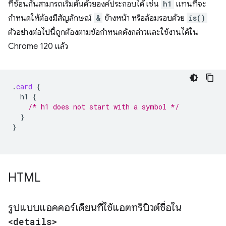
ที่ซ้อนกันสามารถเริ่มต้นด้วยองค์ประกอบได้ เช่น
h1
แทนที่จะ
กำหนดให้ต้องมีสัญลักษณ์
&
ข้างหน้า หรือล้อมรอบด้วย
is()
ตัวอย่างต่อไปนี้ถูกต้องตามข้อกําหนดดังกล่าวและใช้งานได้ใน
Chrome 120 แล้ว
.
card
{
h1
{
/* h1 does not start with a symbol */
}
}
HTML
รูปแบบแอคคอร์เดียนที่ใช้แอตทริบิวต์ชื่อใน
<details>