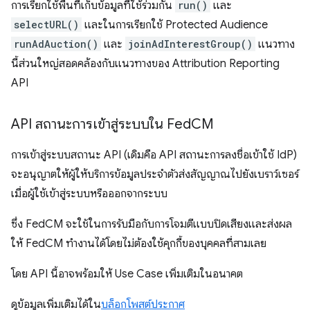
การเรียกใช้พื้นที่เก็บข้อมูลที่ใช้ร่วมกัน
run()
และ
selectURL()
และในการเรียกใช้ Protected Audience
runAdAuction()
และ
joinAdInterestGroup()
แนวทาง
นี้ส่วนใหญ่สอดคล้องกับแนวทางของ Attribution Reporting
API
API สถานะการเข้าสู่ระบบใน Fed
CM
การเข้าสู่ระบบสถานะ API (เดิมคือ API สถานะการลงชื่อเข้าใช้ IdP)
จะอนุญาตให้ผู้ให้บริการข้อมูลประจำตัวส่งสัญญาณไปยังเบราว์เซอร์
เมื่อผู้ใช้เข้าสู่ระบบหรือออกจากระบบ
ซึ่ง FedCM จะใช้ในการรับมือกับการโจมตีแบบปิดเสียงและส่งผล
ให้ FedCM ทำงานได้โดยไม่ต้องใช้คุกกี้ของบุคคลที่สามเลย
โดย API นี้อาจพร้อมให้ Use Case เพิ่มเติมในอนาคต
ดูข้อมูลเพิ่มเติมได้ใน
บล็อกโพสต์ประกาศ