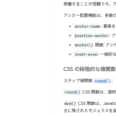
把握することが困難です。
アンカー配置機能は、多数の
anchor-name
: 要
position-anchor
:
anchor()
関数: ア
inset-area
: 一般
CSS の段階的な値関数
ステップ値関数
round()
、
round()
CSS 関数は、
mod()
CSS 関数は、Jav
きに残されたモジュラスを返