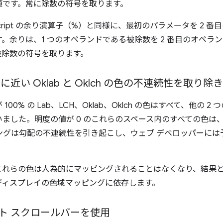
値です。常に除数の符号を取ります。
aScript の余り演算子（%）と同様に、最初のパラメータを 2
。余りは、1 つのオペランドである被除数を 2 番目のオペラ
被除数の符号を取ります。
0 に近い Oklab と Oklch の色の不連続性を取り除
00% の Lab、LCH、Oklab、Oklch の色はすべて、他の 
ました。明度の値が 0 のこれらのスペース内のすべての色は
ピングは勾配の不連続性を引き起こし、ウェブ デベロッパーに
これらの色は人為的にマッピングされることはなくなり、結果
ディスプレイの色域マッピングに依存します。
ト スクロールバーを使用