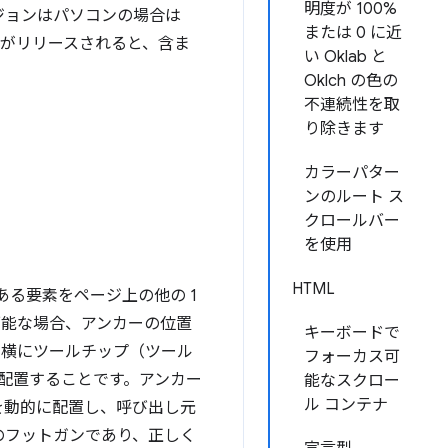
明度が 100%
新バージョンはパソコンの場合は
または 0 に近
le 版がリリースされると、含ま
い Oklab と
Oklch の色の
不連続性を取
り除きます
カラーパター
ンのルート ス
クロールバー
を使用
HTML
にある要素をページ上の他の 1
可能な場合、アンカーの位置
キーボードで
の横にツールチップ（ツール
フォーカス可
を配置することです。アンカー
能なスクロー
ル コンテナ
ーを動的に配置し、呼び出し元
のフットガンであり、正しく