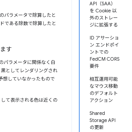
API（SAA）
を Cookie 以
 番目のパラメータで除算したと
外のストレー
ンドである除数で除算したと
ジに拡張する
ID アサーショ
ン エンドポイ
きます
ントでの
FedCM CORS
2 つのパラメータに関係なく白
要件
、黒としてレンダリングされ
は予想していなかったもので
相互運用可能
なマウス移動
のデフォルト
として表示される色は近くの
アクション
Shared
Storage API
の更新