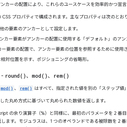
アンカーの配置により、これらのユースケースを効率的かつ宣言
 CSS プロパティで構成されます。主なプロパティは次のとお
素を他の要素のアンカーとして設定します。
 アンカー要素がアンカーの配置に使用する「デフォルト」のア
ンカー要素の配置で、アンカー要素の位置を参照するために使用
的な相対位置を示す、ポジショニングの省略形。
 -
round(
)
、
mod(
)
、
rem(
)
mod()
、
rem()
はすべて、指定された値を別の「ステップ値
選択した丸め方式に基づいて丸められた数値を返します。
aScript の余り演算子（%）と同様に、最初のパラメータを 2
します。モジュラスは、1 つのオペランドである被除数を 2 