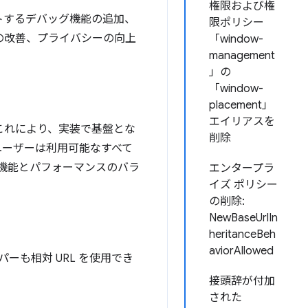
権限および権
サポートするデバッグ機能の追加、
限ポリシー
スの改善、プライバシーの向上
「window-
management
」の
「window-
placement」
エイリアスを
。これにより、実装で基盤とな
削除
ユーザーは利用可能なすべて
リで機能とパフォーマンスのバラ
エンタープラ
イズ ポリシー
の削除:
NewBaseUrlIn
heritanceBeh
aviorAllowed
パーも相対 URL を使用でき
接頭辞が付加
された