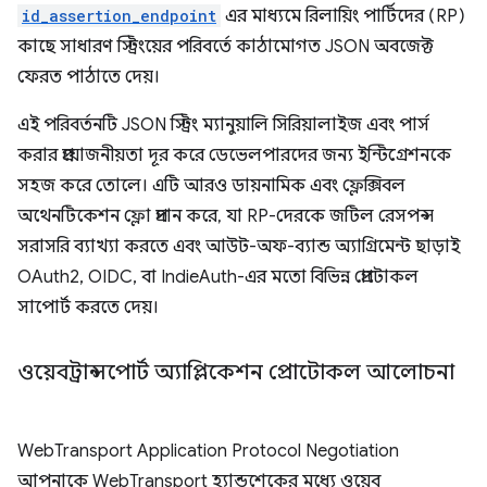
id_assertion_endpoint
এর মাধ্যমে রিলায়িং পার্টিদের (RP)
কাছে সাধারণ স্ট্রিংয়ের পরিবর্তে কাঠামোগত JSON অবজেক্ট
ফেরত পাঠাতে দেয়।
এই পরিবর্তনটি JSON স্ট্রিং ম্যানুয়ালি সিরিয়ালাইজ এবং পার্স
করার প্রয়োজনীয়তা দূর করে ডেভেলপারদের জন্য ইন্টিগ্রেশনকে
সহজ করে তোলে। এটি আরও ডায়নামিক এবং ফ্লেক্সিবল
অথেনটিকেশন ফ্লো প্রদান করে, যা RP-দেরকে জটিল রেসপন্স
সরাসরি ব্যাখ্যা করতে এবং আউট-অফ-ব্যান্ড অ্যাগ্রিমেন্ট ছাড়াই
OAuth2, OIDC, বা IndieAuth-এর মতো বিভিন্ন প্রোটোকল
সাপোর্ট করতে দেয়।
ওয়েবট্রান্সপোর্ট অ্যাপ্লিকেশন প্রোটোকল আলোচনা
WebTransport Application Protocol Negotiation
আপনাকে WebTransport হ্যান্ডশেকের মধ্যে ওয়েব