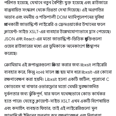
পরিণত হয়েছে, যেখানে নতুন বৈশিষ্ট্য যুক্ত হয়েছে এবং ব্রাউজারে
বাস্তবায়িত সংস্করণ থেকে ভিন্নতা দেখা দিয়েছে। এই অগ্রগতির
অভাব এবং নমনীয় ও শক্তিশালী DOM ম্যানিপুলেশনের সুবিধা
প্রদানকারী জাভাস্ক্রিপ্ট লাইব্রেরি ও ফ্রেমওয়ার্কের উত্থানের ফলে
ক্লায়েন্ট-সাইড XSLT-এর ব্যবহার উল্লেখযোগ্যভাবে হ্রাস পেয়েছে।
JSON এবং React-এর মতো জাভাস্ক্রিপ্ট-ভিত্তিক প্রযুক্তিগুলো
ওয়েব ব্রাউজারের মধ্যে এর ভূমিকাকে অনেকাংশে প্রতিস্থাপন
করেছে।
ক্রোমিয়াম এই রূপান্তরগুলো প্রক্রিয়া করার জন্য libxslt লাইব্রেরি
ব্যবহার করে, কিন্তু ২০২৫ সালে প্রায় ছয় মাস ধরে libxslt-এর কোনো
রক্ষণাবেক্ষণ করা হয়নি। Libxslt হলো একটি জটিল, পুরোনো C
কোডবেস যা বাফার ওভারফ্লোর মতো মেমরি সুরক্ষাজনিত
দুর্বলতার জন্য ঝুঁকিপূর্ণ, যার ফলে যথেচ্ছভাবে কোড কার্যকর
হতে পারে। যেহেতু ক্লায়েন্ট-সাইড XSLT এখন একটি বিশেষায়িত
এবং কদাচিৎ ব্যবহৃত ফিচার, তাই এই লাইব্রেরিগুলো মূল
জাভাস্ক্রিপ্ট ইঞ্জিনের তুলনায় কম রক্ষণাবেক্ষণ এবং নিরাপত্তা