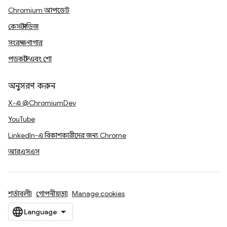
Chromium আপডেট
কেস স্টাডিজ
সংরক্ষণাগার
পডকাস্ট এবং শো
অনুসরণ করুন
X-এ @ChromiumDev
YouTube
LinkedIn-এ বিকাশকারীদের জন্য Chrome
আরএসএস
শর্তাবলী
গোপনীয়তা
Manage cookies