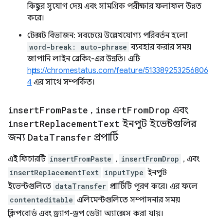
কিছুর সুযোগ দেয় এবং সামগ্রিক পরীক্ষার ফলাফল উন্নত
করে।
টেক্সট বিভাজন: সবচেয়ে উল্লেখযোগ্য পরিবর্তন হলো
word-break: auto-phrase
ব্যবহার করার সময়
জাপানি লাইন ব্রেকিং-এর উন্নতি। এটি
https://chromestatus.com/feature/513389253256806
4
এর সাথে সম্পর্কিত।
insert
From
Paste
,
insert
From
Drop
এবং
insert
Replacement
Text
ইনপুট ইভেন্টগুলির
জন্য
Data
Transfer
প্রপার্টি
এই ফিচারটি
insertFromPaste
,
insertFromDrop
, এবং
insertReplacementText
inputType
ইনপুট
ইভেন্টগুলিতে
dataTransfer
প্রপার্টিটি পূরণ করে। এর ফলে
contenteditable
এলিমেন্টগুলিতে সম্পাদনার সময়
ক্লিপবোর্ড এবং ড্র্যাগ-ড্রপ ডেটা অ্যাক্সেস করা যায়।