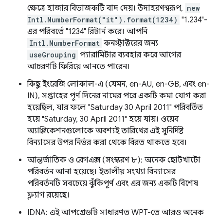
ক্ষেত্রে হাজার বিভাজকটি বাদ দেয়। উদাহরণস্বরূপ,
new
Intl.NumberFormat("it").format(1234)
"1.234"-
এর পরিবর্তে "1234" রিটার্ন করে। আপনি
Intl.NumberFormat
কনস্ট্রাক্টরের জন্য
useGrouping
প্যারামিটার ব্যবহার করে আগের
আচরণটি ফিরিয়ে আনতে পারেন।
কিছু ইংরেজি লোকাল-এ (যেমন, en-AU, en-GB, এবং en-
IN), সপ্তাহের পূর্ণ দিনের নামের পরে একটি কমা যোগ করা
হয়েছিল, যার ফলে "Saturday 30 April 2011" পরিবর্তিত
হয়ে "Saturday, 30 April 2011" হয়ে যায়। ওয়েব
অ্যাপ্লিকেশনগুলোকে অবশ্যই তারিখের এই সুনির্দিষ্ট
বিন্যাসের উপর নির্ভর করা থেকে বিরত থাকতে হবে।
আন্তর্জাতিক ও রেগএক্স (সংস্করণ ৮): অনেক ছোটখাটো
পরিবর্তন আনা হয়েছে। ইতালীয় সংখ্যা বিন্যাসের
পরিবর্তনটি সবচেয়ে ঝুঁকিপূর্ণ এবং এর জন্য একটি বিশেষ
ফ্ল্যাগ রয়েছে।
IDNA: এই আপগ্রেডটি সাধারণত WPT-তে আরও অনেক