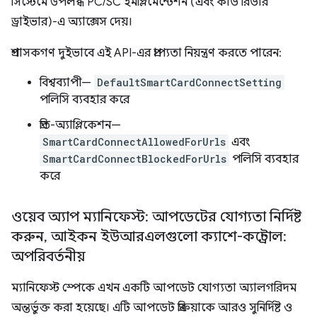
সিস্টেমে উপলব্ধ PC/SC ইমপ্লিমেন্টেশন (এবং কার্ড রিডার
ড্রাইভার)-এ অ্যাক্সেস দেয়।
প্রশাসকগণ দুইভাবে এই API-এর প্রাপ্যতা নিয়ন্ত্রণ করতে পারেন:
বিশ্বব্যাপী—
DefaultSmartCardConnectSetting
পলিসি ব্যবহার করে
প্রতি-অ্যাপ্লিকেশন—
SmartCardConnectAllowedForUrls
এবং
SmartCardConnectBlockedForUrls
পলিসি ব্যবহার
করে
ওয়েব অ্যাপ ম্যানিফেস্ট: আপডেটের যোগ্যতা নির্দিষ্ট
করুন
,
আইকন ইউআরএলগুলো ক্যাশে-কন্ট্রোল:
অপরিবর্তনীয়
ম্যানিফেস্ট স্পেকে এখন একটি আপডেট যোগ্যতা অ্যালগরিদম
অন্তর্ভুক্ত করা হয়েছে। এটি আপডেট প্রক্রিয়াকে আরও সুনির্দিষ্ট ও