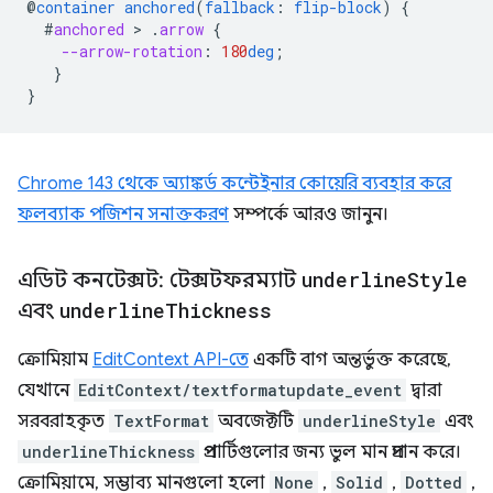
@
container
anchored
(
fallback
:
flip-block
)
{
#
anchored
 > 
.
arrow
{
--arrow-rotation
:
180
deg
;
}
}
Chrome 143 থেকে অ্যাঙ্কর্ড কন্টেইনার কোয়েরি ব্যবহার করে
ফলব্যাক পজিশন সনাক্তকরণ
সম্পর্কে আরও জানুন।
এডিট কনটেক্সট: টেক্সটফরম্যাট
underline
Style
এবং
underline
Thickness
ক্রোমিয়াম
EditContext API-তে
একটি বাগ অন্তর্ভুক্ত করেছে,
যেখানে
EditContext/textformatupdate_event
দ্বারা
সরবরাহকৃত
TextFormat
অবজেক্টটি
underlineStyle
এবং
underlineThickness
প্রপার্টিগুলোর জন্য ভুল মান প্রদান করে।
ক্রোমিয়ামে, সম্ভাব্য মানগুলো হলো
None
,
Solid
,
Dotted
,