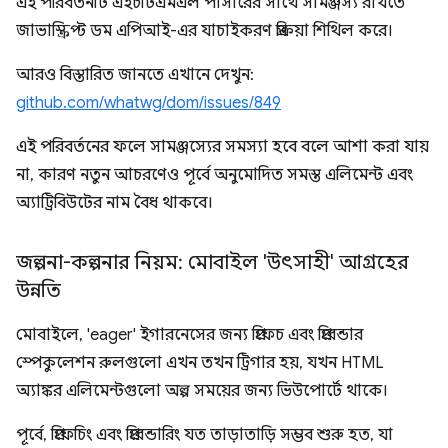
এই পরিবর্তনটি এইচটিএমএল পার্সারের সাথে সামঞ্জস্য রাখতে
জাভাস্ক্রিপ্ট ডম এপিআই-এর যাচাইকরণ প্রক্রিয়া শিথিল করে।
আরও বিস্তারিত জানতে এখানে দেখুন:
github.com/whatwg/dom/issues/849
এই পরিবর্তনের ফলে সামঞ্জস্যের সমস্যা হবে বলে আশা করা যায়
না, কারণ নতুন আচরণেও পূর্বে অনুমোদিত সমস্ত এলিমেন্ট এবং
অ্যাট্রিবিউটের নাম বৈধ থাকবে।
জল্পনা-কল্পনার নিয়ম: মোবাইল 'উৎসাহী' আগ্রহের
উন্নতি
মোবাইলে, 'eager' ইগারনেসের জন্য প্রিফেচ এবং প্রিরেন্ডার
স্পেকুলেশন রুলগুলো এখন তখন ট্রিগার হয়, যখন HTML
অ্যাঙ্কর এলিমেন্টগুলো অল্প সময়ের জন্য ভিউপোর্টে থাকে।
পূর্বে, প্রিফেচিং এবং প্রিরেন্ডারিং যত তাড়াতাড়ি সম্ভব শুরু হত, যা