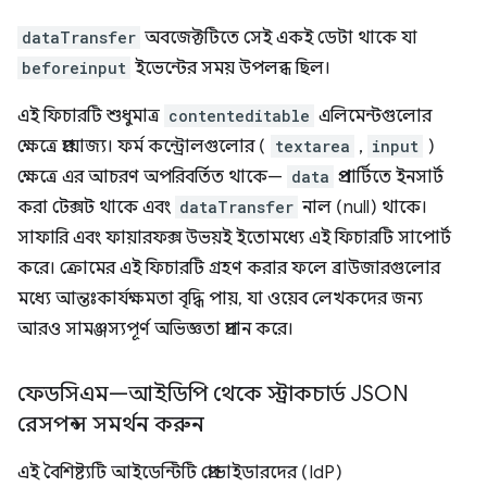
dataTransfer
অবজেক্টটিতে সেই একই ডেটা থাকে যা
beforeinput
ইভেন্টের সময় উপলব্ধ ছিল।
এই ফিচারটি শুধুমাত্র
contenteditable
এলিমেন্টগুলোর
ক্ষেত্রে প্রযোজ্য। ফর্ম কন্ট্রোলগুলোর (
textarea
,
input
)
ক্ষেত্রে এর আচরণ অপরিবর্তিত থাকে—
data
প্রপার্টিতে ইনসার্ট
করা টেক্সট থাকে এবং
dataTransfer
নাল (null) থাকে।
সাফারি এবং ফায়ারফক্স উভয়ই ইতোমধ্যে এই ফিচারটি সাপোর্ট
করে। ক্রোমের এই ফিচারটি গ্রহণ করার ফলে ব্রাউজারগুলোর
মধ্যে আন্তঃকার্যক্ষমতা বৃদ্ধি পায়, যা ওয়েব লেখকদের জন্য
আরও সামঞ্জস্যপূর্ণ অভিজ্ঞতা প্রদান করে।
ফেডসিএম—আইডিপি থেকে স্ট্রাকচার্ড JSON
রেসপন্স সমর্থন করুন
এই বৈশিষ্ট্যটি আইডেন্টিটি প্রোভাইডারদের (IdP)