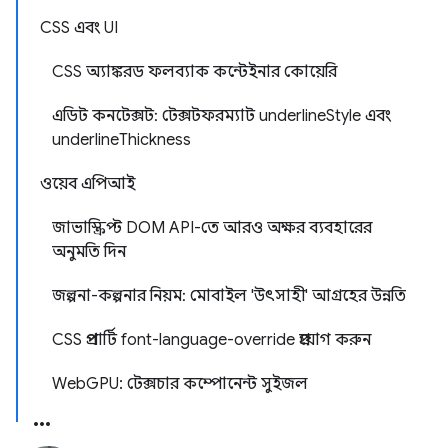
CSS এবং UI
CSS অ্যাঙ্করড ফলব্যাক কন্টেইনার কোয়েরি
এডিট কনটেক্সট: টেক্সটফরম্যাট underlineStyle এবং
underlineThickness
ওয়েব এপিআই
জাভাস্ক্রিপ্ট DOM API-তে আরও অক্ষর ব্যবহারের
অনুমতি দিন
জল্পনা-কল্পনার নিয়ম: মোবাইল 'উৎসাহী' আগ্রহের উন্নতি
CSS প্রপার্টি font-language-override প্রয়োগ করুন
WebGPU: টেক্সচার কম্পোনেন্ট সুইজল