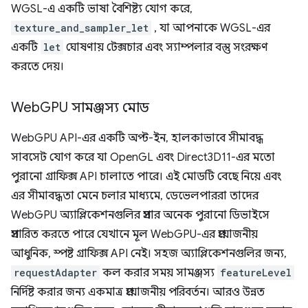
WGSL-এ একটি ভাষা বৈশিষ্ট্য যোগ করে,
texture_and_sampler_let
, যা আপনাকে WGSL-এর
একটি
let
ঘোষণায় টেক্সচার এবং স্যাম্পলার বস্তু সংরক্ষণ
করতে দেয়।
Web
GPU সামঞ্জস্য মোড
WebGPU API-এর একটি অপ্ট-ইন, হালকাভাবে সীমাবদ্ধ
সাবসেট যোগ করে যা OpenGL এবং Direct3D11-এর মতো
পুরানো গ্রাফিক্স API চালাতে পারে। এই মোডটি বেছে নিয়ে এবং
এর সীমাবদ্ধতা মেনে চলার মাধ্যমে, ডেভেলপাররা তাদের
WebGPU অ্যাপ্লিকেশনগুলির প্রসার অনেক পুরানো ডিভাইসে
প্রসারিত করতে পারে যেখানে মূল WebGPU-এর প্রয়োজনীয়
আধুনিক, স্পষ্ট গ্রাফিক্স API নেই। সহজ অ্যাপ্লিকেশনগুলির জন্য,
requestAdapter
কল করার সময় সামঞ্জস্য
featureLevel
নির্দিষ্ট করার জন্য একমাত্র প্রয়োজনীয় পরিবর্তন। আরও উন্নত