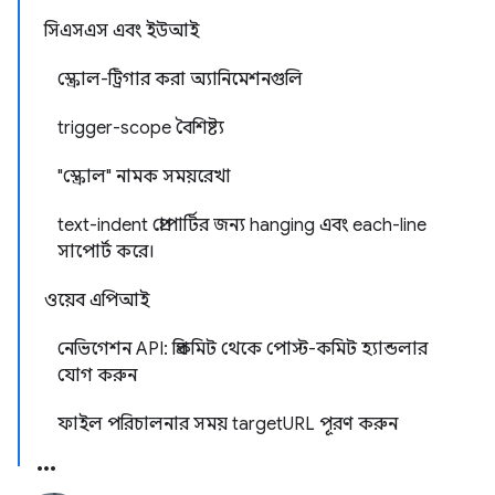
সিএসএস এবং ইউআই
স্ক্রোল-ট্রিগার করা অ্যানিমেশনগুলি
trigger-scope বৈশিষ্ট্য
"স্ক্রোল" নামক সময়রেখা
text-indent প্রোপার্টির জন্য hanging এবং each-line
সাপোর্ট করে।
ওয়েব এপিআই
নেভিগেশন API: প্রিকমিট থেকে পোস্ট-কমিট হ্যান্ডলার
যোগ করুন
ফাইল পরিচালনার সময় targetURL পূরণ করুন