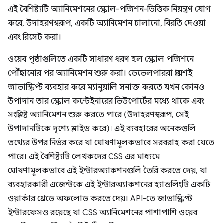
এই বৈশিষ্ট্যটি অ্যানিমেশনের স্ক্রোল-পজিশন-ভিত্তিক নিয়ন্ত্রণ যোগ
করে, উদাহরণস্বরূপ, একটি অ্যানিমেশন চালানো, বিরতি দেওয়া
এবং রিসেট করা।
ওয়েব পৃষ্ঠাগুলিতে একটি সাধারণ ধরণ হল স্ক্রোল পজিশনে
পৌঁছানোর পর অ্যানিমেশন শুরু করা। ডেভেলপাররা প্রায়শই
জাভাস্ক্রিপ্ট ব্যবহার করে ম্যানুয়ালি সনাক্ত করতে যখন কোনও
উপাদান তার স্ক্রোল কন্টেইনারের ভিউপোর্টের মধ্যে থাকে এবং
সংশ্লিষ্ট অ্যানিমেশন শুরু করতে পারে (উদাহরণস্বরূপ, সেই
উপাদানটিকে দৃশ্যে স্লাইড করে)। এই ব্যবহারের অনেকগুলি
তথ্যের উপর নির্ভর করে যা ঘোষণামূলকভাবে সরবরাহ করা যেতে
পারে। এই বৈশিষ্ট্যটি লেখকদের CSS এর মাধ্যমে
ঘোষণামূলকভাবে এই ইন্টারঅ্যাকশনগুলি তৈরি করতে দেয়, যা
ব্যবহারকারী এজেন্টকে এই ইন্টারঅ্যাকশনের হ্যান্ডলিংটি একটি
ওয়ার্কার থ্রেডে অফলোড করতে দেয়। API-তে জাভাস্ক্রিপ্ট
ইন্টারফেসও রয়েছে যা CSS অ্যানিমেশনের পাশাপাশি ওয়েব