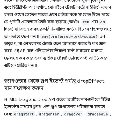
ব্রাউজার-ভিত্তিক প্রক্রিয়াগুলি (অর্থাৎ, উইন্ডোজে পূর্ণ-পৃষ্ঠা জুম)
এবং হিউরিস্টিকস (অর্থাৎ, মোবাইলে টেক্সট অটোসাইজিং) অক্ষম
করে। ওয়েব ডেভেলপাররা এখন ব্রাউজারকে সংকেত দিতে পারে
যে পৃষ্ঠাটি এমনভাবে তৈরি করা হয়েছে (অর্থাৎ,
rem
এবং
em
দিয়ে) যা বিভিন্ন ব্যবহারকারী-নির্বাচিত ফন্ট সাইজের পছন্দগুলিতে
ভালভাবে স্কেল করে।
env(preferred-text-scale)
এর
অনুরূপ, যা লেখকদের টেক্সট স্কেল অ্যাক্সেস করার উপায় প্রদান
করে, এই API রুট এলিমেন্টের ডিফল্ট ফন্ট সাইজের মাধ্যমে
স্কেলিং সক্ষম করে এবং স্বয়ংক্রিয় টেক্সট স্কেলিং অপ্ট আউট করে
এটিকে প্রসারিত করে।
ড্র্যাগওভার থেকে ড্রপ ইভেন্ট পর্যন্ত
drop
Effect
মান সংরক্ষণ করুন
HTML5 Drag and Drop API ওয়েব অ্যাপ্লিকেশনগুলিকে বিভিন্ন
ইভেন্টের মাধ্যমে ড্র্যাগ-এন্ড-ড্রপ অপারেশন পরিচালনা করতে
দেয়:
dragstart
,
dragenter
,
dragover
,
dragleave
,