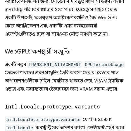
অ্যাপ্লিকেশনগুলির জন্য, মোডের সীমাবদ্ধতাগুলি সামঞ্জস্য করার
জন্য কিছু পরিবর্তন প্রয়োজন হতে পারে। যেহেতু সামঞ্জস্য মোড
একটি উপসেট, ফলস্বরূপ অ্যাপ্লিকেশনগুলিও বৈধ WebGPU
কোর অ্যাপ্লিকেশন এবং এমনকি এমন ব্যবহারকারী
এজেন্টগুলিতেও চলে যা সামঞ্জস্য মোড সমর্থন করে না।
Web
GPU: ক্ষণস্থায়ী সংযুক্তি
একটি নতুন
TRANSIENT_ATTACHMENT
GPUTextureUsage
ডেভেলপারদের এমন সংযুক্তি তৈরি করতে দেয় যা রেন্ডার পাস
অপারেশনগুলিকে টাইল মেমরিতে থাকতে দেয়, VRAM ট্র্যাফিক
এড়ায় এবং সম্ভাব্যভাবে টেক্সচারের জন্য VRAM বরাদ্দ এড়ায়।
Intl
.
Locale
.
prototype
.
variants
Intl.Locale.prototype.variants
যোগ করে, এবং
Intl.Locale
কনস্ট্রাক্টরের অপশন ব্যাগে
ভেরিয়েন্ট
গ্রহণ করে।