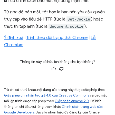
khi có chính sách bảo mật nội dung mạnh mẽ.
Từ góc độ bảo mật, tốt hơn là bạn nên yêu cầu quyền
truy cập vào tiêu đề HTTP (tức là
Set-Cookie
) hoặc
thực thi tập lệnh (tức là
document.cookie
).
Ý định xoá
|
Trình theo dõi trạng thái Chrome
|
Lỗi
Chromium
Thông tin này có hữu ích không cho bạn không?
Trừ phi có lưu ý khác, nội dung của trang này được cấp phép theo
Giấy phép ghi nhận tác giả 4.0 của Creative Commons
và các mẫu
mã lập trình được cấp phép theo
Giấy phép Apache 2.0
. Để biết
thông tin chi tiết, vui lòng tham khảo
Chính sách trang web của
Google Developers
. Java là nhãn hiệu đã đăng ký của Oracle