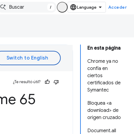
/
Acceder
En esta página
Chrome ya no
confía en
ciertos
¿Te resultó útil?
certificados de
Symantec
ome 65
Bloquea <a
download> de
origen cruzado
Document.all