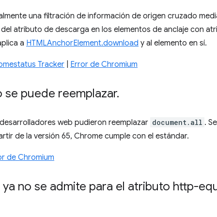
ialmente una filtración de información de origen cruzado media
 del atributo de descarga en los elementos de anclaje con at
aplica a
HTMLAnchorElement.download
y al elemento en sí.
omestatus Tracker
|
Error de Chromium
no se puede reemplazar
.
 desarrolladores web pudieron reemplazar
document.all
. S
artir de la versión 65, Chrome cumple con el estándar.
or de Chromium
e ya no se admite para el atributo http-eq