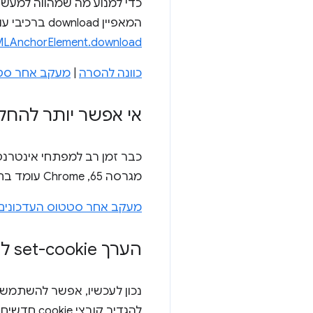
המאפיין download ברכיבי עוגן עם מאפיינים ממקורות שונים. חשוב לזכור שההגבלה הזו חלה גם על
LAnchorElement.download
כוונה להסרה
|
מעקב אחר סטטוס e
אי אפשר יותר להחליף את 
כבר זמן רב למפתחי אינטר
מגרסה 65, Chrome עומד בתקן.
מעקב אחר סטטוס העדכונים של me
הערך set-cookie לא נתמך יותר במאפיין http-equiv של רכיב <meta>
נכון לעכשיו, אפשר להשתמש 
להגדיר קו