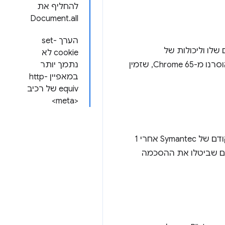
להחליף את
Document.all
הערך set-
ועים שלו וליכולות של
cookie לא
פלטפורמת האינטרנט. במאמר הזה מתוארים חלק מהתכונות שהוצאו משימוש והתכונות שהוסרנו מ-Chrome 65, שזמין
נתמך יותר
במאפיין http-
equiv של רכיב
<meta>
, ב-Chrome 65 לא יהיה אמון באישורים שהונפקו על ידי מנגנוני PKI מדור קודם של Symantec אחרי 1
אתרים שביטלו את ההסכמה