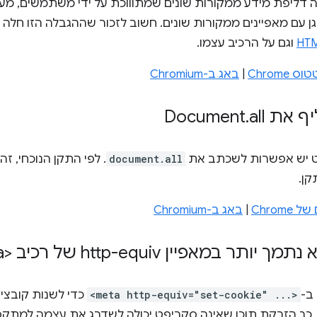
HTM
וגם על הרכיב עצמו.
Chrom
|
באג ב-Chromium
Document
all
.
נט יש אפשרות לשכתב את
document.all
. לפי התקן הנוכחי, ז
Chro
|
באג ב-Chromium
ב-
<meta http-equiv="set-cookie" ...>
בצי cookie חדשים. כך הזרקת תוכן שאינה סקריפט יכולה לשדרג את עצמה ל