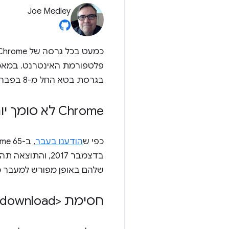
Joe Medley
בגרסת בטא החל מ-8 בפברואר.
Chrome לא סומך יותר על אישורים מסוימים של Symantec
כפי ש
הודענו בעבר
בדצמבר 2017, ו
שלהם באופן מפורש למעבר מ-PKI מדור קודם של Symantec ל-PKI החדש של Cert
חסימת <a download> חוצה-דומיינים