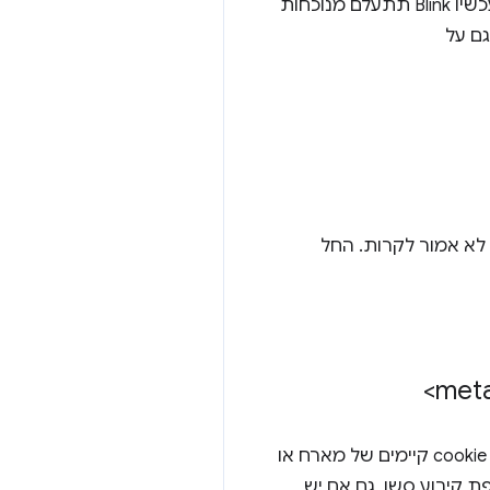
כדי למנוע מה שמהווה למעשה דליפת מידע ממקורות שונים שמתוווכת על ידי משתמשים, מעכשיו Blink תתעלם מנוכחות
ה לא אמור לקרות. החל
כדי לשנות קובצי cookie קיימים של מארח או
מתקפת קיבוע סשן, גם אם יש