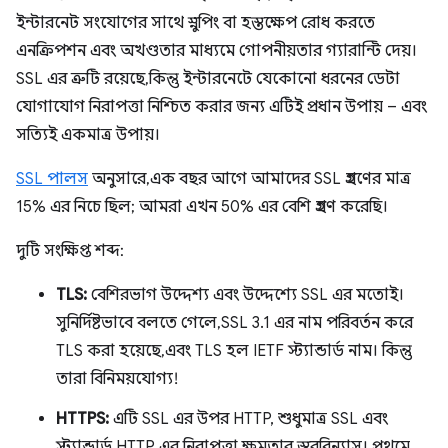
ইন্টারনেট সংযোগের সাথে স্নুপিং বা হস্তক্ষেপ রোধ করতে
এনক্রিপশন এবং অখণ্ডতার মাধ্যমে গোপনীয়তার গ্যারান্টি দেয়।
SSL এর ত্রুটি রয়েছে, কিন্তু ইন্টারনেটে যেকোনো ধরনের ডেটা
যোগাযোগ নিরাপত্তা নিশ্চিত করার জন্য এটিই প্রধান উপায় – এবং
সত্যিই একমাত্র উপায়।
SSL পালস
অনুসারে, এক বছর আগে আমাদের SSL গ্রহণের মাত্র
15% এর নিচে ছিল; আমরা এখন 50% এর বেশি গ্রহণ করেছি।
দুটি সংক্ষিপ্ত শব্দ:
TLS:
বেশিরভাগ উদ্দেশ্য এবং উদ্দেশ্যে SSL এর মতোই।
সুনির্দিষ্টভাবে বলতে গেলে, SSL 3.1 এর নাম পরিবর্তন করে
TLS করা হয়েছে, এবং TLS হল IETF স্ট্যান্ডার্ড নাম। কিন্তু
তারা বিনিময়যোগ্য!
HTTPS:
এটি SSL এর উপর HTTP, শুধুমাত্র SSL এবং
স্ট্যান্ডার্ড HTTP এর নিরাপত্তা ক্ষমতার স্তরবিন্যাস। প্রথমে