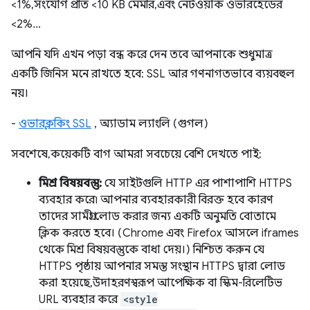
<1%, সংযোগ প্রতি <10 KB মেমরি, এবং নেটওয়ার্ক ওভারহেডের
<2%…
আপনি যদি এখন পড়া বন্ধ করে দেন তবে আপনাকে শুধুমাত্র
একটি জিনিস মনে রাখতে হবে: SSL আর গণনাগতভাবে ব্যয়বহুল
নয়।
-
ওভারক্লকিং SSL
, অ্যাডাম ল্যাংলি (গুগল)
সবশেষে, কয়েকটি বাগ আমরা সবচেয়ে বেশি দেখতে পাই:
মিশ্র বিষয়বস্তু:
যে সাইটগুলি HTTP এর পাশাপাশি HTTPS
ব্যবহার করে৷ আপনার ব্যবহারকারী বিরক্ত হবে কারণ
তাদের সামগ্রী লোড করার জন্য একটি অনুমতি বোতামে
ক্লিক করতে হবে। (Chrome এবং Firefox আসলে iframes
থেকে মিশ্র বিষয়বস্তুকে বাধা দেয়।) নিশ্চিত করুন যে
HTTPS পৃষ্ঠায় আপনার সমস্ত সংস্থান HTTPS দ্বারা লোড
করা হয়েছে, উদাহরণস্বরূপ আপেক্ষিক বা স্কিম-রিলেটিভ
URL ব্যবহার করে
<style