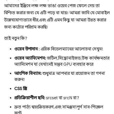
আমাদের ইঞ্জিনে লক্ষ লক্ষ ভাঙা ওয়েব পেজ ফেলে দেয় তা
নিশ্চিত করার জন্য যে এটি পড়ে না যায়। আমরা জানি যে মোবাইল
উল্লেখযোগ্যভাবে ধীর, এবং এটি এমন কিছু যা আমরা উন্নত করার
জন্য কঠোর পরিশ্রম করছি৷
তাই নতুন কি?
ওয়েব উপাদান
: এরিক বিডেলম্যানের আলোচনা দেখুন!
ওয়েব অ্যানিমেশন:
জটিল, সিঙ্ক্রোনাইজড, উচ্চ কার্যক্ষমতার
অ্যানিমেশন যা যেখানেই সম্ভব GPU ব্যবহার করে
আংশিক বিন্যাস:
শুধুমাত্র আপনার যা প্রয়োজন তা গণনা
করুন!
CSS গ্রিড
প্রতিক্রিয়াশীল ছবি:
srcset বা srcN বা?
দ্রুত পাঠ্য স্বয়ংক্রিয়করণ, এবং সামঞ্জস্যপূর্ণ সাব-পিক্সেল
ফন্ট