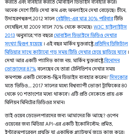
করতে এবং ব্যবহার করতে মোবাইল ডিভাইস ব্যবহার করে।
অনেক দেশে টিভি দেখা কম এবং অনলাইনে দেখা বেড়েছে। চীনে,
উদাহরণস্বরূপ, 2012 সালে
বেইজিং-এর মাত্র 30% পরিবার
টিভি
দেখেছিল, যা 2009 সালে 70% থেকে কমেছে।
W3C হাইলাইটস
2013
অনুসারে, 'গত বছরে
মোবাইল ডিভাইসে ভিডিও দেখার
সংখ্যা দ্বিগুণ হয়েছে
। এই বছর মার্কিন যুক্তরাষ্ট্রে,
প্রতিদিন ডিজিটাল
মিডিয়ার সাথে কাটানো গড় সময় টিভি দেখার চেয়ে ছাড়িয়ে যাবে
।
দেখা আর একটি প্যাসিভ কাজ নয়. মার্কিন যুক্তরাষ্ট্রে,
বিনোদন
ভোক্তাদের 87%
বলেছেন যে তারা টেলিভিশন দেখার সময়
কমপক্ষে একটি সেকেন্ড-স্ক্রিন ডিভাইস ব্যবহার করেন।'
সিসকোর
মতে 'ভিডিও... 2017 সালের মধ্যে বিশ্বব্যাপী ভোক্তা ট্রাফিকের 80
থেকে 90 শতাংশের মধ্যে থাকবে'। এটি প্রতি সেকেন্ডে প্রায় এক
মিলিয়ন মিনিটের ভিডিওর সমান।
তাই ওয়েব ডেভেলপারদের জন্য আমাদের কি আছে? ওপেন
ওয়েবের জন্য মিডিয়া API-এর একটি ইকোসিস্টেম: প্রমিত,
ইন্টারঅপারেবল প্রযুক্তি যা একাধিক প্ল্যাটফর্ম জুড়ে কাজ করে।