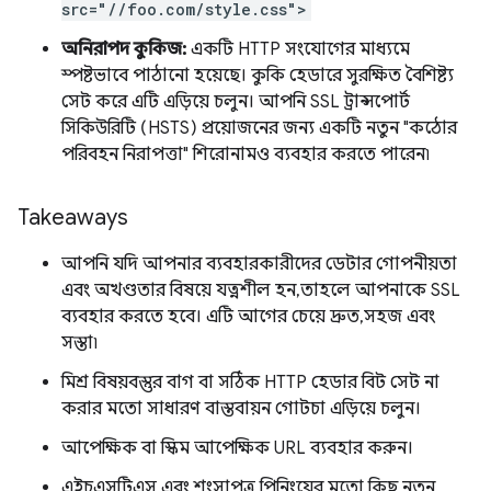
src="//foo.com/style.css">
অনিরাপদ কুকিজ:
একটি HTTP সংযোগের মাধ্যমে
স্পষ্টভাবে পাঠানো হয়েছে। কুকি হেডারে সুরক্ষিত বৈশিষ্ট্য
সেট করে এটি এড়িয়ে চলুন। আপনি SSL ট্রান্সপোর্ট
সিকিউরিটি (HSTS) প্রয়োজনের জন্য একটি নতুন "কঠোর
পরিবহন নিরাপত্তা" শিরোনামও ব্যবহার করতে পারেন৷
Takeaways
আপনি যদি আপনার ব্যবহারকারীদের ডেটার গোপনীয়তা
এবং অখণ্ডতার বিষয়ে যত্নশীল হন, তাহলে আপনাকে SSL
ব্যবহার করতে হবে। এটি আগের চেয়ে দ্রুত, সহজ এবং
সস্তা৷
মিশ্র বিষয়বস্তুর বাগ বা সঠিক HTTP হেডার বিট সেট না
করার মতো সাধারণ বাস্তবায়ন গোটচা এড়িয়ে চলুন।
আপেক্ষিক বা স্কিম আপেক্ষিক URL ব্যবহার করুন।
এইচএসটিএস এবং শংসাপত্র পিনিংয়ের মতো কিছু নতুন