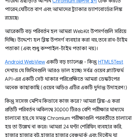
পারেন৷ এছাড়াও আপনি
Chromium রিলিজ ব্লগ
চেক করতে
পারেন, যেটিতে বাগ এবং আমাদের ট্র্যাকার ড্যাশবোর্ডের লিঙ্ক
রয়েছে৷
আরেকটি বড় পরিবর্তন হল আমরা WebKit উপসর্গগুলি সরিয়ে
দিচ্ছি। উদ্দেশ্য হল ব্লিঙ্ক উপসর্গ ব্যবহার করা নয়, তবে রান-টাইম
পতাকা (এবং শুধু কম্পাইল-টাইম পতাকা নয়)।
Android WebView
একটি বড় চ্যালেঞ্জ - কিন্তু
HTML5Test
দেখায় যে জিনিসগুলি আরও ভাল হচ্ছে৷ সর্বত্র ওয়েব প্ল্যাটফর্ম
API-এর একটি সেট থাকার পরিপ্রেক্ষিতে আমরা ডেস্কটপের
অনেক কাছাকাছি (ওয়েব অডিও এটির একটি দুর্দান্ত উদাহরণ!)
কিন্তু সসেজ মেশিন কিভাবে কাজ করে? আমরা ব্লিঙ্ক-এ করা
প্রতিটি পরিবর্তন অবিলম্বে 30,000 টিরও বেশি পরীক্ষার মাধ্যমে
চালানো হয়, যে সমস্ত Chromium পরীক্ষাগুলি পরবর্তীতে চালানো
হয় তা উল্লেখ না করে। আমরা 24 ঘন্টা শেরিফিং ব্যবহার করি,
হাজার হাজার বট, হাজার হাজার বেঞ্চমার্ক এবং সিস্টেম যা