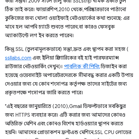
করা সম্ভব। 2009 সালে চালু করা SSLstrip নামক একটি টুল
ঠিক তাই করে। ফায়ারশিপ, 2010 থেকে, পরিষ্কারভাবে পাঠানো
কুকিজের জন্য খোলা ওয়াইফাই নেটওয়ার্কের কথা শুনেছে: এর
মানে হল আপনি চ্যাটে শুনতে পারেন, বা কারও ফেসবুক
অ্যাকাউন্টে লগ ইন করতে পারেন।
কিন্তু SSL (তুলনামূলকভাবে) সস্তা, দ্রুত এবং স্থাপন করা সহজ (
ssllabs.com
এবং ইলিয়া গ্রিগোরিকের বই হাই পারফরম্যান্স
ব্রাউজার নেটওয়ার্কিং দেখুন)।
পাবলিক কী পিনিং
ডিজাইন করা
হয়েছে ওয়েবসাইট অপারেটরদেরকে সীমাবদ্ধ করার একটি উপায়
দেওয়ার জন্য যে কোন শংসাপত্র কর্তৃপক্ষ তাদের সাইটের জন্য
প্রকৃতপক্ষে শংসাপত্র জারি করতে পারে।
"এই বছরের জানুয়ারিতে (2010), Gmail ডিফল্টভাবে সবকিছুর
জন্য HTTPS ব্যবহার করে। এটি করার জন্য আমাদের কোনও
অতিরিক্ত মেশিন এবং কোনও বিশেষ হার্ডওয়্যার স্থাপন করতে
হয়নি। আমাদের প্রোডাকশন ফ্রন্টএন্ড মেশিনে, SSL CPU লোডের