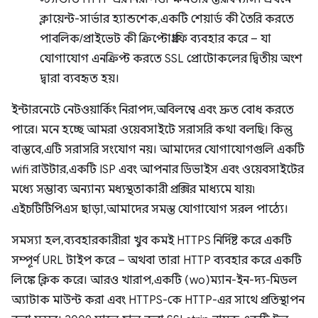
ক্লায়েন্ট-সার্ভার হ্যান্ডশেক, একটি শেয়ার্ড কী তৈরি করতে
পাবলিক/প্রাইভেট কী ক্রিপ্টোগ্রাফি ব্যবহার করে – যা
যোগাযোগ এনক্রিপ্ট করতে SSL প্রোটোকলের দ্বিতীয় অংশ
দ্বারা ব্যবহৃত হয়।
ইন্টারনেটে নেটওয়ার্কিং নিরাপদ, অবিলম্বে এবং দ্রুত বোধ করতে
পারে। মনে হচ্ছে আমরা ওয়েবসাইটে সরাসরি কথা বলছি। কিন্তু
বাস্তবে, এটি সরাসরি সংযোগ নয়। আমাদের যোগাযোগগুলি একটি
wifi রাউটার, একটি ISP এবং আপনার ডিভাইস এবং ওয়েবসাইটের
মধ্যে সম্ভাব্য অন্যান্য মধ্যস্থতাকারী প্রক্সির মাধ্যমে যায়৷
এইচটিটিপিএস ছাড়া, আমাদের সমস্ত যোগাযোগ সরল পাঠ্যে।
সমস্যা হল, ব্যবহারকারীরা খুব কমই HTTPS নির্দিষ্ট করে একটি
সম্পূর্ণ URL টাইপ করে – অথবা তারা HTTP ব্যবহার করে একটি
লিঙ্কে ক্লিক করে। আরও খারাপ, একটি (wo)ম্যান-ইন-দ্য-মিডল
অ্যাটাক মাউন্ট করা এবং HTTPS-কে HTTP-এর সাথে প্রতিস্থাপন