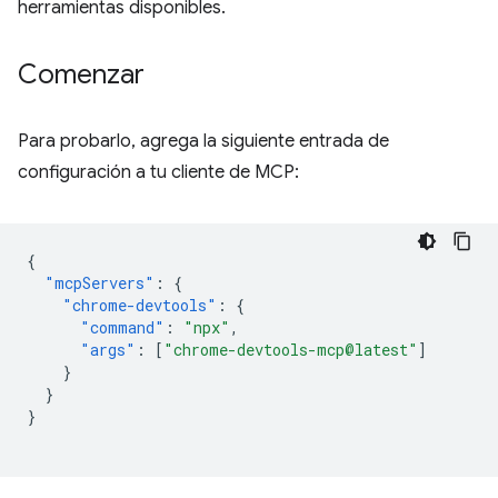
herramientas disponibles.
Comenzar
Para probarlo, agrega la siguiente entrada de
configuración a tu cliente de MCP:
{
"mcpServers"
:
{
"chrome-devtools"
:
{
"command"
:
"npx"
,
"args"
:
[
"chrome-devtools-mcp@latest"
]
}
}
}