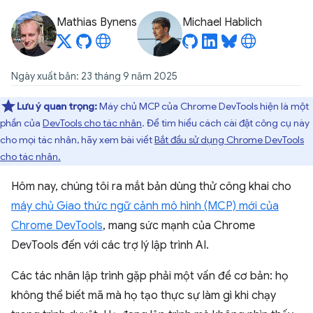
Mathias Bynens
Michael Hablich
Ngày xuất bản: 23 tháng 9 năm 2025
Lưu ý quan trọng:
Máy chủ MCP của Chrome DevTools hiện là một
phần của
DevTools cho tác nhân
. Để tìm hiểu cách cài đặt công cụ này
cho mọi tác nhân, hãy xem bài viết
Bắt đầu sử dụng Chrome DevTools
cho tác nhân.
Hôm nay, chúng tôi ra mắt bản dùng thử công khai cho
máy chủ Giao thức ngữ cảnh mô hình (MCP) mới của
Chrome DevTools
, mang sức mạnh của Chrome
DevTools đến với các trợ lý lập trình AI.
Các tác nhân lập trình gặp phải một vấn đề cơ bản: họ
không thể biết mã mà họ tạo thực sự làm gì khi chạy