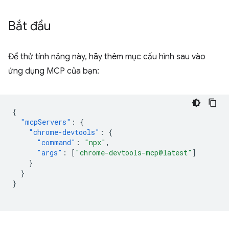
Bắt đầu
Để thử tính năng này, hãy thêm mục cấu hình sau vào
ứng dụng MCP của bạn:
{
"mcpServers"
:
{
"chrome-devtools"
:
{
"command"
:
"npx"
,
"args"
:
[
"chrome-devtools-mcp@latest"
]
}
}
}