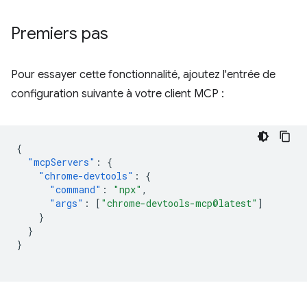
Premiers pas
Pour essayer cette fonctionnalité, ajoutez l'entrée de
configuration suivante à votre client MCP :
{
"mcpServers"
:
{
"chrome-devtools"
:
{
"command"
:
"npx"
,
"args"
:
[
"chrome-devtools-mcp@latest"
]
}
}
}