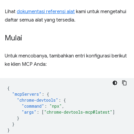
Lihat
dokumentasi referensi alat
kami untuk mengetahui
daftar semua alat yang tersedia.
Mulai
Untuk mencobanya, tambahkan entri konfigurasi berikut
ke klien MCP Anda:
{
"mcpServers"
:
{
"chrome-devtools"
:
{
"command"
:
"npx"
,
"args"
:
[
"chrome-devtools-mcp@latest"
]
}
}
}