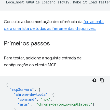
Consulte a documentação de referência da
ferramenta
para uma lista de todas as ferramentas disponíveis.
Primeiros passos
Para testar, adicione a seguinte entrada de
configuração ao cliente MCP:
{
"mcpServers"
:
{
"chrome-devtools"
:
{
"command"
:
"npx"
,
"args"
:
[
"chrome-devtools-mcp@latest"
]
}