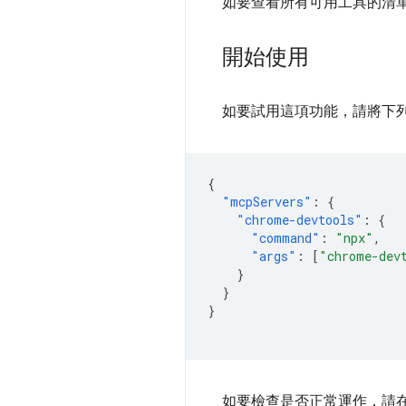
如要查看所有可用工具的清
開始使用
如要試用這項功能，請將下列
{
"mcpServers"
:
{
"chrome-devtools"
:
{
"command"
:
"npx"
,
"args"
:
[
"chrome-dev
}
}
}
如要檢查是否正常運作，請