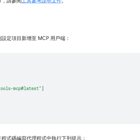
單，請參閱
工具參考說明文件
。
設定項目新增至 MCP 用戶端：
tools-mcp@latest"
]
在程式碼編寫代理程式中執行下列提示：