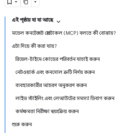
এই পৃষ্ঠায় যা যা আছে
মডেল কনটেক্সট প্রোটোকল (MCP) বলতে কী বোঝায়?
এটা দিয়ে কী করা যায়?
রিয়েল-টাইমে কোডের পরিবর্তন যাচাই করুন
নেটওয়ার্ক এবং কনসোল ত্রুটি নির্ণয় করুন
ব্যবহারকারীর আচরণ অনুকরণ করুন
লাইভ স্টাইলিং এবং লেআউটের সমস্যা ডিবাগ করুন
কর্মক্ষমতা নিরীক্ষা স্বয়ংক্রিয় করুন
শুরু করুন