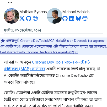
Mathias Bynens
Michael Hablich
প্রকাশিত: ২৩ সেপ্টেম্বর, ২০২৫
গুরুত্বপূর্ণ:
Chrome DevTools MCP সার্ভারটি এখন
Devtools for agents-
এর একটি অংশ। যেকোনো এজেন্টের জন্য এটি কীভাবে ইনস্টল করতে হয় তা জানতে,
Get started with Chrome DevTools for agents দেখুন।
আমরা আজ নতুন
Chrome DevTools মডেল কনটেক্সট
প্রোটোকল (MCP) সার্ভারের
একটি পাবলিক প্রিভিউ চালু করছি, যা
AI কোডিং অ্যাসিস্ট্যান্টদের কাছে Chrome DevTools-এর
ক্ষমতা নিয়ে আসছে।
কোডিং এজেন্টরা একটি মৌলিক সমস্যার সম্মুখীন হয়: তাদের
তৈরি করা কোড ব্রাউজারে চলার সময় আসলে কী করে, তা তারা
দেখতে পায় না। তারা কার্যত চোখে পট্টি বেঁধে প্রোগ্রামিং করে।