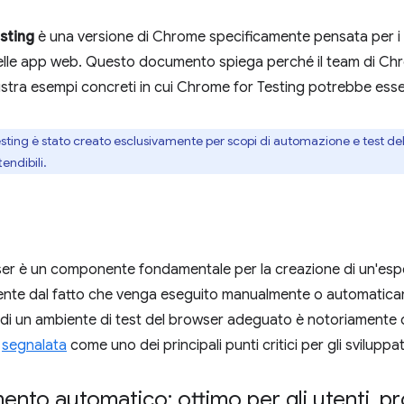
sting
è una versione di Chrome specificamente pensata per i c
lle app web. Questo documento spiega perché il team di Chr
ustra esempi concreti in cui Chrome for Testing potrebbe essere
ting è stato creato esclusivamente per scopi di automazione e test del 
endibili.
wser è un componente fondamentale per la creazione di un'espe
nte dal fatto che venga eseguito manualmente o automaticam
di un ambiente di test del browser adeguato è notoriamente di
segnalata
come uno dei principali punti critici per gli sviluppa
nto automatico: ottimo per gli utenti
,
pr