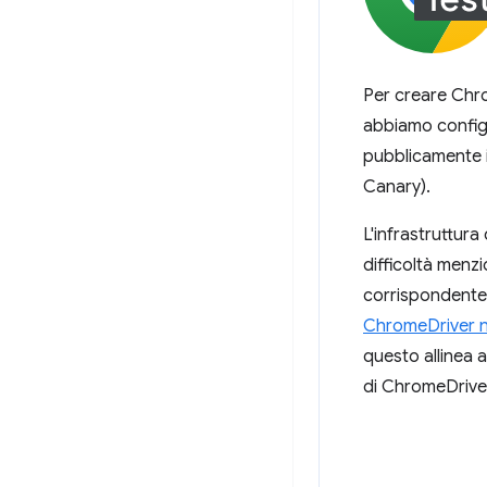
Per creare Chr
abbiamo configu
pubblicamente in
Canary).
L'infrastruttur
difficoltà menz
corrispondente
ChromeDriver ne
questo allinea a
di ChromeDrive