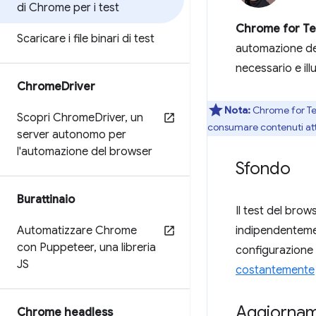
di Chrome per i test
Chrome for Te
Scaricare i file binari di test
automazione de
necessario e ill
Chrome
Driver
Nota:
Chrome for Tes
Scopri Chrome
Driver
,
un
consumare contenuti att
server autonomo per
l'automazione del browser
Sfondo
Burattinaio
Il test del bro
Automatizzare Chrome
indipendenteme
con Puppeteer
,
una libreria
configurazione 
JS
costantemente
Aggiorname
Chrome headless