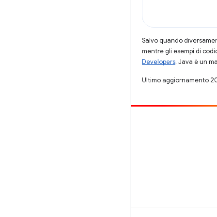
Salvo quando diversamente
mentre gli esempi di codi
Developers
. Java è un ma
Ultimo aggiornamento 2
Contribuisci
Segnala un bug
Visualizza i problemi aperti