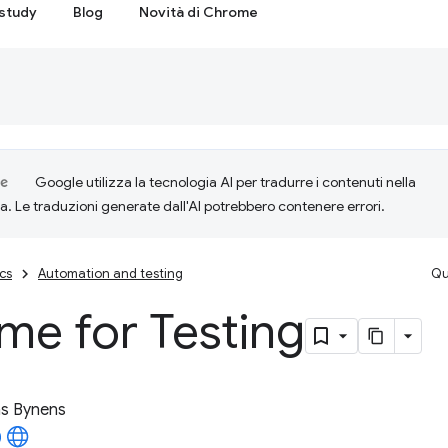
study
Blog
Novità di Chrome
Google utilizza la tecnologia AI per tradurre i contenuti nella
ta. Le traduzioni generate dall'AI potrebbero contenere errori.
cs
Automation and testing
Qu
me for Testing
as Bynens