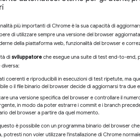
ri
onalità più importanti di Chrome è la sua capacità di aggiorna
sapere di utilizzare sempre una versione del browser aggiornata
derne della piattaforma web, funzionalità del browser e correz
ità di
sviluppatore
che esegue una suite di test end-to-end, p
diversa:
tati coerenti e riproducibili in esecuzioni di test ripetute, m
ibile o il file binario del browser decide di aggiornarsi tra due 
are una versione specifica del browser e controllare il numero
gente, in modo da poter estrarre i commit e i branch preceden
inario del browser a partire da quel momento.
 questo è possibile con un programma binario del browser ch
potresti non voler utilizzare l'installazione di Chrome normale 