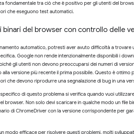
za fondamentale tra ciò che è positivo per gli utenti del brows
atori che eseguono test automatici.
binari del browser con controllo delle ve
rnamento automatico, potresti aver avuto difficoltà a trovare 
ecifica. Google non rende intenzionalmente disponibili i dow
 poiché gli utenti non devono preoccuparsi dei numeri di vers
 alla versione più recente il prima possibile. Questo è ottimo 
atori che devono riprodurre una segnalazione di bug in una v
specifico di questo problema si verifica quando vuoi utilizza
el browser. Non solo devi scaricare in qualche modo un file bi
inario di ChromeDriver con la versione corrispondente per gara
n modo efficace per risolvere questi problemi, molti sviluppat