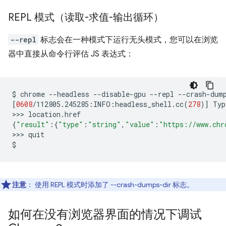
REPL 模式（读取-求值-输出循环）
--repl
标志会在一种模式下运行无头模式，您可以在浏览
器中直接从命令行评估 JS 表达式：
$
chrome
--headless
--disable-gpu
--repl
--crash-dum
[
0608
/112805.245285:INFO:headless_shell.cc
(
278
)]
Typ
>>>
{
"result"
:
{
"type"
:
"string"
,
"value"
:
"https://www.chr
>>>
quit

注意
： 使用 REPL 模式时添加了 --crash-dumps-dir 标志。
如何在没有浏览器界面的情况下调试