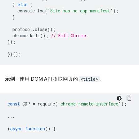
}
else
{
console
.
log
(
'Site has no app manifest'
);
}
protocol
.
close
();
chrome
.
kill
();
// Kill Chrome.
});
})();
示例
- 使用 DOM API 提取网页的
<title>
。
const
CDP
=
require
(
'chrome-remote-interface'
);
...
(
async
function
()
{