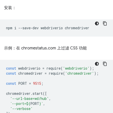
安装：
npm
i
--save-dev
webdriverio
示例：在 chromestatus.com 上过滤 CSS 功能
const
webdriverio
=
require
(
'webdriverio'
);
const
chromedriver
=
require
(
'chromedriver'
);
const
PORT
=
9515
;
chromedriver
.
start
([
'--url-base=wd/hub'
,
`--port=
${
PORT
}
`
,
'--verbose'