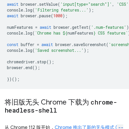
await
browser
.
setValue
(
'input[type="search"]'
,
'CSS'
console
.
log
(
'Filtering features...'
);
await
browser
.
pause
(
1000
);
numFeatures
=
await
browser
.
getText
(
'.num-features'
)
console
.
log
(
`Chrome has 
${
numFeatures
}
 CSS features`
const
buffer
=
await
browser
.
saveScreenshot
(
'screens
console
.
log
(
'Saved screenshot...'
);
chromedriver
.
stop
();
browser
.
end
();
})();
将旧版无头 Chrome 下载为
chrome-
headless-shell
从 Chrome 112 版开始，
Chrome 推出了新的无头模式 (
--