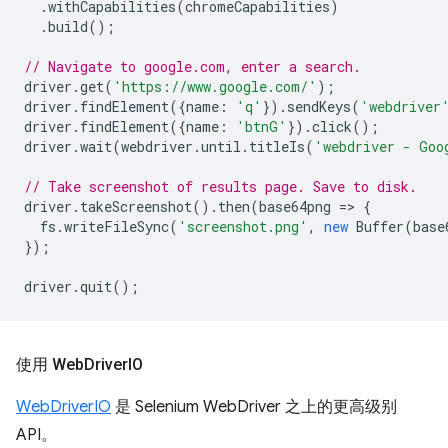
.
withCapabilities
(
chromeCapabilities
)
.
build
();
// Navigate to google.com, enter a search.
driver
.
get
(
'https://www.google.com/'
);
driver
.
findElement
({
name
:
'q'
}).
sendKeys
(
'webdriver
driver
.
findElement
({
name
:
'btnG'
}).
click
();
driver
.
wait
(
webdriver
.
until
.
titleIs
(
'webdriver - Goo
// Take screenshot of results page. Save to disk.
driver
.
takeScreenshot
().
then
(
base64png
=
>
{
fs
.
writeFileSync
(
'screenshot.png'
,
new
Buffer
(
base
});
driver
.
quit
();
使用 Web
Driver
IO
WebDriverIO
是 Selenium WebDriver 之上的更高级别
API。