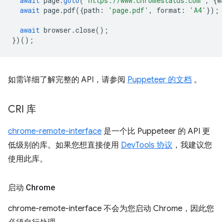
await
page
.
goto
(
'https://www.chromestatus.com'
,
{
w
await
page
.
pdf
({
path
:
'page.pdf'
,
format
:
'A4'
});
await
browser
.
close
();
})();
如需详细了解完整的 API，请参阅
Puppeteer 的文档
。
CRI 库
chrome-remote-interface
是一个比 Puppeteer 的 API 更
低级别的库。如果您想直接使用
DevTools 协议
，我建议您
使用此库。
启动 Chrome
chrome-remote-interface 不会为您启动 Chrome，因此您