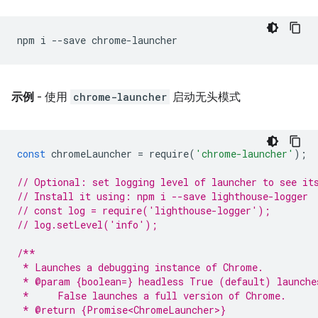
npm
i
--save
示例
- 使用
chrome-launcher
启动无头模式
const
chromeLauncher
=
require
(
'chrome-launcher'
);
// Optional: set logging level of launcher to see it
// Install it using: npm i --save lighthouse-logger
// const log = require('lighthouse-logger');
// log.setLevel('info');
/**
 * Launches a debugging instance of Chrome.
 * @param {boolean=} headless True (default) launche
 *     False launches a full version of Chrome.
 * @return {Promise<ChromeLauncher>}