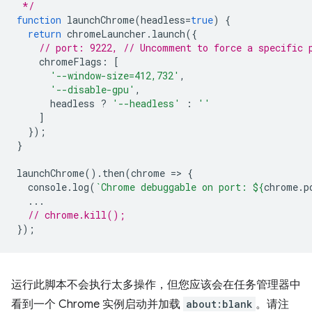
 */
function
launchChrome
(
headless
=
true
)
{
return
chromeLauncher
.
launch
({
// port: 9222, // Uncomment to force a specific 
chromeFlags
:
[
'--window-size=412,732'
,
'--disable-gpu'
,
headless
?
'--headless'
:
''
]
});
}
launchChrome
().
then
(
chrome
=
>
{
console
.
log
(
`Chrome debuggable on port: 
${
chrome
.
p
...
// chrome.kill();
});
运行此脚本不会执行太多操作，但您应该会在任务管理器中
看到一个 Chrome 实例启动并加载
about:blank
。请注