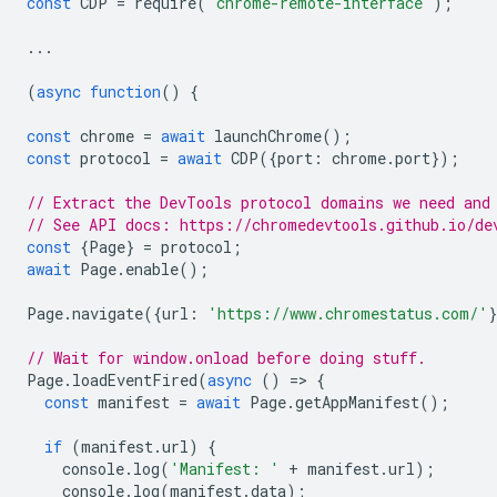
const
CDP
=
require
(
'chrome-remote-interface'
);
...
(
async
function
()
{
const
chrome
=
await
launchChrome
();
const
protocol
=
await
CDP
({
port
:
chrome
.
port
});
// Extract the DevTools protocol domains we need and
// See API docs: https://chromedevtools.github.io/de
const
{
Page
}
=
protocol
;
await
Page
.
enable
();
Page
.
navigate
({
url
:
'https://www.chromestatus.com/'
// Wait for window.onload before doing stuff.
Page
.
loadEventFired
(
async
()
=
>
{
const
manifest
=
await
Page
.
getAppManifest
();
if
(
manifest
.
url
)
{
console
.
log
(
'Manifest: '
+
manifest
.
url
);
console
.
log
(
manifest
.
data
);