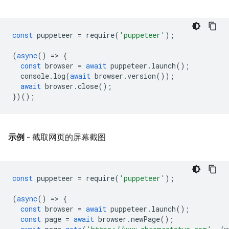
const
puppeteer
=
require
(
'puppeteer'
);
(
async
()
=
>
{
const
browser
=
await
puppeteer
.
launch
();
console
.
log
(
await
browser
.
version
());
await
browser
.
close
();
})();
示例
- 截取网页的屏幕截图
const
puppeteer
=
require
(
'puppeteer'
);
(
async
()
=
>
{
const
browser
=
await
puppeteer
.
launch
();
const
page
=
await
browser
.
newPage
();