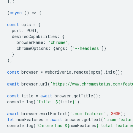
]);
(
async
()
=
>
{
const
opts
=
{
port
:
PORT
,
desiredCapabilities
:
{
browserName
:
'chrome'
,
chromeOptions
:
{
args
:
[
'--headless'
]}
}
};
const
browser
=
webdriverio
.
remote
(
opts
).
init
();
await
browser
.
url
(
'https://www.chromestatus.com/feat
const
title
=
await
browser
.
getTitle
();
console
.
log
(
`Title: 
${
title
}
`
);
await
browser
.
waitForText
(
'.num-features'
,
3000
);
let
numFeatures
=
await
browser
.
getText
(
'.num-featur
console
.
log
(
`Chrome has 
${
numFeatures
}
 total feature