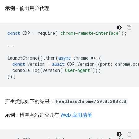
示例
- 输出用户代理
const
CDP
=
require
(
'chrome-remote-interface'
);
...
launchChrome
().
then
(
async
chrome
=
>
{
const
version
=
await
CDP
.
Version
({
port
:
chrome
.
po
console
.
log
(
version
[
'User-Agent'
]);
});
产生类似如下的结果：
HeadlessChrome/60.0.3082.0
示例
- 检查网站是否具有
Web 应用清单