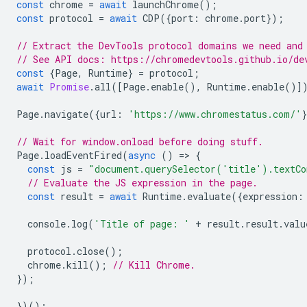
const
chrome
=
await
launchChrome
();
const
protocol
=
await
CDP
({
port
:
chrome
.
port
});
// Extract the DevTools protocol domains we need and
// See API docs: https://chromedevtools.github.io/de
const
{
Page
,
Runtime
}
=
protocol
;
await
Promise
.
all
([
Page
.
enable
(),
Runtime
.
enable
()]
Page
.
navigate
({
url
:
'https://www.chromestatus.com/'
// Wait for window.onload before doing stuff.
Page
.
loadEventFired
(
async
()
=
>
{
const
js
=
"document.querySelector('title').textCo
// Evaluate the JS expression in the page.
const
result
=
await
Runtime
.
evaluate
({
expression
:
console
.
log
(
'Title of page: '
+
result
.
result
.
valu
protocol
.
close
();
chrome
.
kill
();
// Kill Chrome.
});
})();