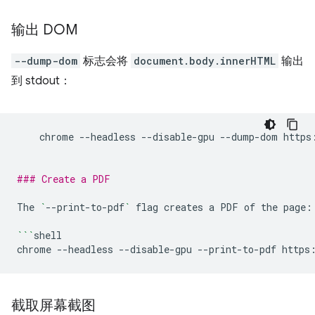
输出 DOM
--dump-dom
标志会将
document.body.innerHTML
输出
到 stdout：
chrome
--headless
--disable-gpu
--dump-dom
https
### Create a PDF
The
`
--print-to-pdf
`
flag
creates
a
PDF
of
the
page:

```
shell

chrome
--headless
--disable-gpu
--print-to-pdf
截取屏幕截图