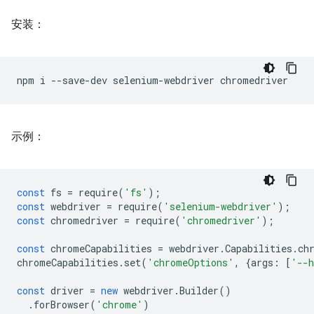
安装：
npm
i
--save-dev
selenium-webdriver
示例：
const
fs
=
require
(
'fs'
);
const
webdriver
=
require
(
'selenium-webdriver'
);
const
chromedriver
=
require
(
'chromedriver'
);
const
chromeCapabilities
=
webdriver
.
Capabilities
.
ch
chromeCapabilities
.
set
(
'chromeOptions'
,
{
args
:
[
'--h
const
driver
=
new
webdriver
.
Builder
()
.
forBrowser
(
'chrome'
)