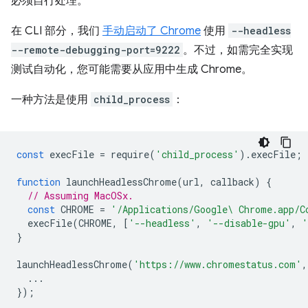
必须自行处理。
在 CLI 部分，我们
手动启动了 Chrome
使用
--headless
--remote-debugging-port=9222
。不过，如需完全实现
测试自动化，您可能需要从应用中生成 Chrome。
一种方法是使用
child_process
：
const
execFile
=
require
(
'child_process'
).
execFile
;
function
launchHeadlessChrome
(
url
,
callback
)
{
// Assuming MacOSx.
const
CHROME
=
'/Applications/Google\ Chrome.app/C
execFile
(
CHROME
,
[
'--headless'
,
'--disable-gpu'
,
'
}
launchHeadlessChrome
(
'https://www.chromestatus.com'
,
...
});