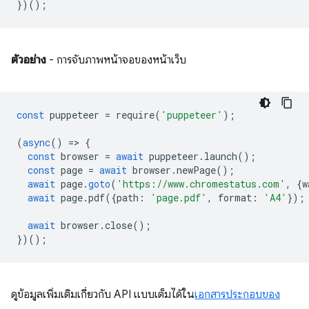
})();
ตัวอย่าง
- การจับภาพหน้าจอของหน้าเว็บ
const
puppeteer
=
require
(
'puppeteer'
);
(
async
()
=
>
{
const
browser
=
await
puppeteer
.
launch
();
const
page
=
await
browser
.
newPage
();
await
page
.
goto
(
'https://www.chromestatus.com'
,
{
w
await
page
.
pdf
({
path
:
'page.pdf'
,
format
:
'A4'
});
await
browser
.
close
();
})();
ดูข้อมูลเพิ่มเติมเกี่ยวกับ API แบบเต็มได้ใน
เอกสารประกอบของ