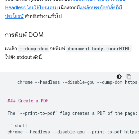
Headless โดยใช้โปรแกรม
เนื่องจากมี
แฟล็กบรรทัดคำสั่งที่มี
ประโยชน์
สำหรับทำงานทั่วไป
การพิมพ์ DOM
แฟล็ก
--dump-dom
จะพิมพ์
document.body.innerHTML
ไปยัง stdout ดังนี้
chrome
--headless
--disable-gpu
--dump-dom
https
### Create a PDF
The
`
--print-to-pdf
`
flag
creates
a
PDF
of
the
page:

```
shell

chrome
--headless
--disable-gpu
--print-to-pdf