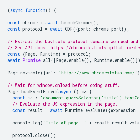
(
async
function
()
{
const
chrome
=
await
launchChrome
();
const
protocol
=
await
CDP
({
port
:
chrome
.
port
});
// Extract the DevTools protocol domains we need and
// See API docs: https://chromedevtools.github.io/de
const
{
Page
,
Runtime
}
=
protocol
;
await
Promise
.
all
([
Page
.
enable
(),
Runtime
.
enable
()]
Page
.
navigate
({
url
:
'https://www.chromestatus.com/'
// Wait for window.onload before doing stuff.
Page
.
loadEventFired
(
async
()
=
>
{
const
js
=
"document.querySelector('title').textCo
// Evaluate the JS expression in the page.
const
result
=
await
Runtime
.
evaluate
({
expression
:
console
.
log
(
'Title of page: '
+
result
.
result
.
valu
protocol
.
close
();