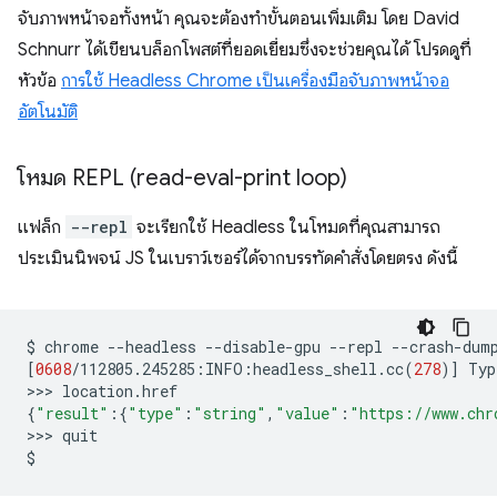
จับภาพหน้าจอทั้งหน้า คุณจะต้องทำขั้นตอนเพิ่มเติม โดย David
Schnurr ได้เขียนบล็อกโพสต์ที่ยอดเยี่ยมซึ่งจะช่วยคุณได้ โปรดดูที่
หัวข้อ
การใช้ Headless Chrome เป็นเครื่องมือจับภาพหน้าจอ
อัตโนมัติ
โหมด REPL (read-eval-print loop)
แฟล็ก
--repl
จะเรียกใช้ Headless ในโหมดที่คุณสามารถ
ประเมินนิพจน์ JS ในเบราว์เซอร์ได้จากบรรทัดคำสั่งโดยตรง ดังนี้
$
chrome
--headless
--disable-gpu
--repl
--crash-dum
[
0608
/112805.245285:INFO:headless_shell.cc
(
278
)]
Typ
>>>
{
"result"
:
{
"type"
:
"string"
,
"value"
:
"https://www.chr
>>>
quit
