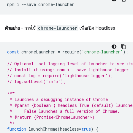
npm
i
--save
ตัวอย่าง
- การใช้
chrome-launcher
เพื่อเปิด Headless
const
chromeLauncher
=
require
(
'chrome-launcher'
);
// Optional: set logging level of launcher to see it
// Install it using: npm i --save lighthouse-logger
// const log = require('lighthouse-logger');
// log.setLevel('info');
/**
 * Launches a debugging instance of Chrome.
 * @param {boolean=} headless True (default) launche
 *     False launches a full version of Chrome.
 * @return {Promise<ChromeLauncher>}
 */
function
launchChrome
(
headless
=
true
)
{