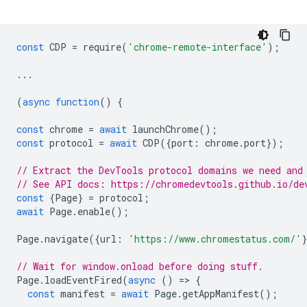
const
CDP
=
require
(
'chrome-remote-interface'
);
...
(
async
function
()
{
const
chrome
=
await
launchChrome
();
const
protocol
=
await
CDP
({
port
:
chrome
.
port
});
// Extract the DevTools protocol domains we need and
// See API docs: https://chromedevtools.github.io/de
const
{
Page
}
=
protocol
;
await
Page
.
enable
();
Page
.
navigate
({
url
:
'https://www.chromestatus.com/'
// Wait for window.onload before doing stuff.
Page
.
loadEventFired
(
async
()
=
>
{
const
manifest
=
await
Page
.
getAppManifest
();