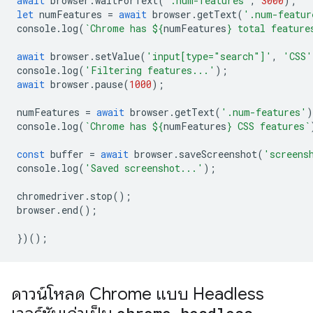
await
browser
.
waitForText
(
'.num-features'
,
3000
);
let
numFeatures
=
await
browser
.
getText
(
'.num-featur
console
.
log
(
`Chrome has 
${
numFeatures
}
 total feature
await
browser
.
setValue
(
'input[type="search"]'
,
'CSS'
console
.
log
(
'Filtering features...'
);
await
browser
.
pause
(
1000
);
numFeatures
=
await
browser
.
getText
(
'.num-features'
)
console
.
log
(
`Chrome has 
${
numFeatures
}
 CSS features`
const
buffer
=
await
browser
.
saveScreenshot
(
'screens
console
.
log
(
'Saved screenshot...'
);
chromedriver
.
stop
();
browser
.
end
();
})();
ดาวน์โหลด Chrome แบบ Headless