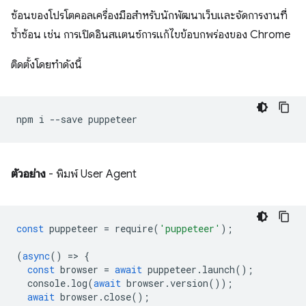
ซ้อนของโปรโตคอลเครื่องมือสำหรับนักพัฒนาเว็บและจัดการงานที่
ซ้ำซ้อน เช่น การเปิดอินสแตนซ์การแก้ไขข้อบกพร่องของ Chrome
ติดตั้งโดยทำดังนี้
npm
i
--save
ตัวอย่าง
- พิมพ์ User Agent
const
puppeteer
=
require
(
'puppeteer'
);
(
async
()
=
>
{
const
browser
=
await
puppeteer
.
launch
();
console
.
log
(
await
browser
.
version
());
await
browser
.
close
();