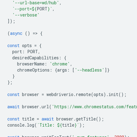
'--url-base=wd/hub'
,
`--port=
${
PORT
}
`
,
'--verbose'
]);
(
async
()
=
>
{
const
opts
=
{
port
:
PORT
,
desiredCapabilities
:
{
browserName
:
'chrome'
,
chromeOptions
:
{
args
:
[
'--headless'
]}
}
};
const
browser
=
webdriverio
.
remote
(
opts
).
init
();
await
browser
.
url
(
'https://www.chromestatus.com/feat
const
title
=
await
browser
.
getTitle
();
console
.
log
(
`Title: 
${
title
}
`
);