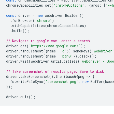
const
chromeCapabilities
=
webdriver
.
Capabilities
.
ch
chromeCapabilities
.
set
(
'chromeOptions'
,
{
args
:
[
'--h
const
driver
=
new
webdriver
.
Builder
()
.
forBrowser
(
'chrome'
)
.
withCapabilities
(
chromeCapabilities
)
.
build
();
// Navigate to google.com, enter a search.
driver
.
get
(
'https://www.google.com/'
);
driver
.
findElement
({
name
:
'q'
}).
sendKeys
(
'webdriver
driver
.
findElement
({
name
:
'btnG'
}).
click
();
driver
.
wait
(
webdriver
.
until
.
titleIs
(
'webdriver - Goo
// Take screenshot of results page. Save to disk.
driver
.
takeScreenshot
().
then
(
base64png
=
>
{
fs
.
writeFileSync
(
'screenshot.png'
,
new
Buffer
(
base
});
driver
.
quit
();