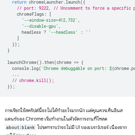
return
chromeLauncher
.
launch
({
// port: 9222, // Uncomment to force a specific 
chromeFlags
:
[
'--window-size=412,732'
,
'--disable-gpu'
,
headless
?
'--headless'
:
''
]
});
}
launchChrome
().
then
(
chrome
=
>
{
console
.
log
(
`Chrome debuggable on port: 
${
chrome
.
p
...
// chrome.kill();
});
การเรียกใช้สคริปต์นี้จะไม่ได้ทำอะไรมากนัก แต่คุณควรเห็นอินส
แตนซ์ของ Chrome เริ่มทำงานในตัวจัดการงานที่โหลด
about:blank
โปรดทราบว่าจะไม่มี UI ของเบราว์เซอร์ เนื่องจาก