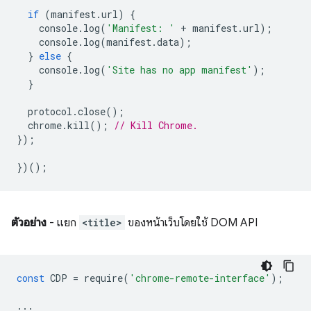
if
(
manifest
.
url
)
{
console
.
log
(
'Manifest: '
+
manifest
.
url
);
console
.
log
(
manifest
.
data
);
}
else
{
console
.
log
(
'Site has no app manifest'
);
}
protocol
.
close
();
chrome
.
kill
();
// Kill Chrome.
});
})();
ตัวอย่าง
- แยก
<title>
ของหน้าเว็บโดยใช้ DOM API
const
CDP
=
require
(
'chrome-remote-interface'
);
...