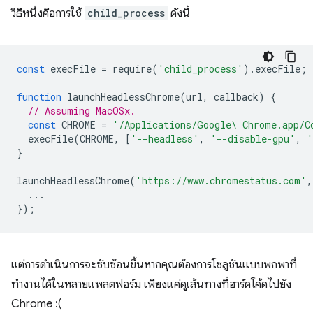
วิธีหนึ่งคือการใช้
child_process
ดังนี้
const
execFile
=
require
(
'child_process'
).
execFile
;
function
launchHeadlessChrome
(
url
,
callback
)
{
// Assuming MacOSx.
const
CHROME
=
'/Applications/Google\ Chrome.app/C
execFile
(
CHROME
,
[
'--headless'
,
'--disable-gpu'
,
'
}
launchHeadlessChrome
(
'https://www.chromestatus.com'
,
...
});
แต่การดำเนินการจะซับซ้อนขึ้นหากคุณต้องการโซลูชันแบบพกพาที่
ทำงานได้ในหลายแพลตฟอร์ม เพียงแค่ดูเส้นทางที่ฮาร์ดโค้ดไปยัง
Chrome :(