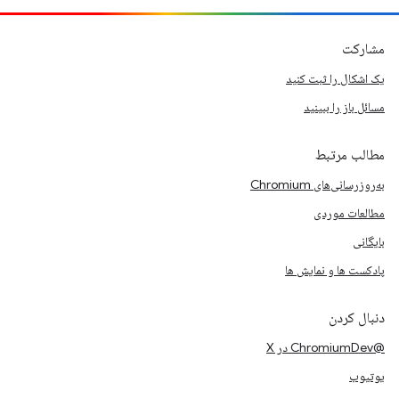
مشارکت
یک اشکال را ثبت کنید
مسائل باز را ببینید
مطالب مرتبط
به‌روزرسانی‌های Chromium
مطالعات موردی
بایگانی
پادکست ها و نمایش ها
دنبال کردن
@ChromiumDev در X
یوتیوب