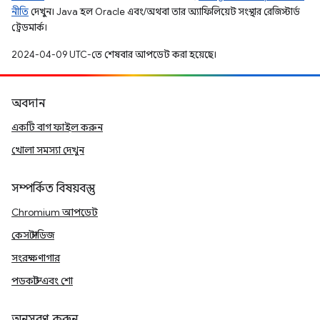
নীতি
দেখুন। Java হল Oracle এবং/অথবা তার অ্যাফিলিয়েট সংস্থার রেজিস্টার্ড
ট্রেডমার্ক।
2024-04-09 UTC-তে শেষবার আপডেট করা হয়েছে।
অবদান
একটি বাগ ফাইল করুন
খোলা সমস্যা দেখুন
সম্পর্কিত বিষয়বস্তু
Chromium আপডেট
কেস স্টাডিজ
সংরক্ষণাগার
পডকাস্ট এবং শো
অনুসরণ করুন