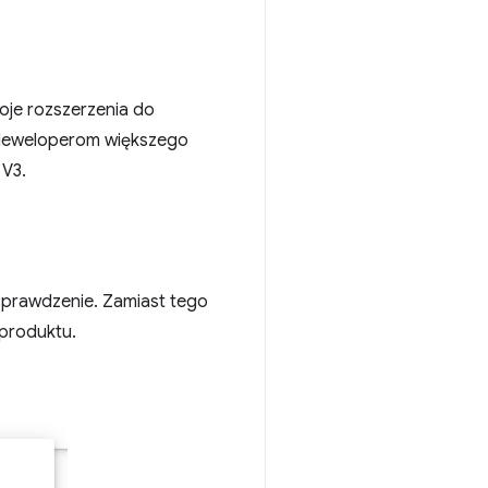
je rozszerzenia do
 deweloperom większego
 V3.
 sprawdzenie. Zamiast tego
 produktu.