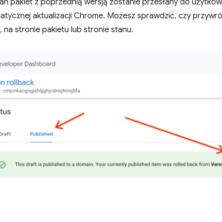
an pakiet z poprzednią wersją zostanie przesłany do użytk
tycznej aktualizacji Chrome. Możesz sprawdzić, czy przywró
a stronie pakietu lub stronie stanu.