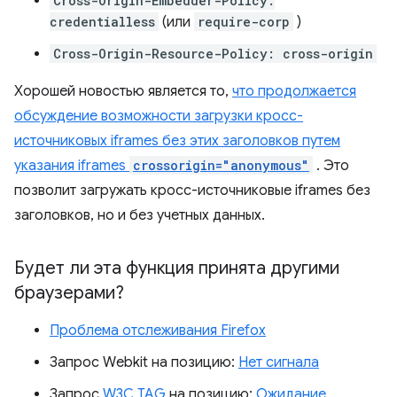
Cross-Origin-Embedder-Policy:
credentialless
(или
require-corp
)
Cross-Origin-Resource-Policy: cross-origin
Хорошей новостью является то,
что продолжается
обсуждение возможности загрузки кросс-
источниковых iframes без этих заголовков путем
указания iframes
crossorigin="anonymous"
. Это
позволит загружать кросс-источниковые iframes без
заголовков, но и без учетных данных.
Будет ли эта функция принята другими
браузерами?
Проблема отслеживания Firefox
Запрос Webkit на позицию:
Нет сигнала
Запрос
W3C TAG
на позицию:
Ожидание