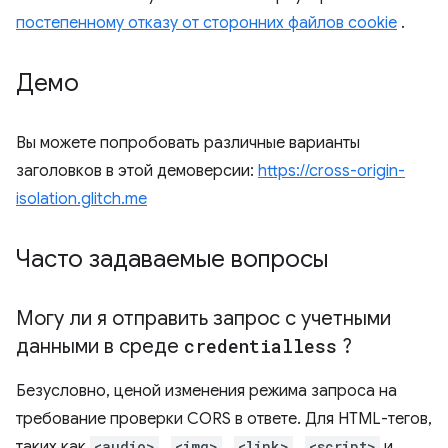
постепенному отказу от сторонних файлов cookie
.
Демо
Вы можете попробовать различные варианты
заголовков в этой демоверсии:
https://cross-origin-
isolation.glitch.me
Часто задаваемые вопросы
Могу ли я отправить запрос с учетными
данными в среде
credentialless
?
Безусловно, ценой изменения режима запроса на
требование проверки CORS в ответе. Для HTML-тегов,
таких как
<audio>
,
<img>
,
<link>
,
<script>
и