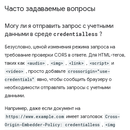
Часто задаваемые вопросы
Могу ли я отправить запрос с учетными
данными в среде
credentialless
?
Безусловно, ценой изменения режима запроса на
требование проверки CORS в ответе. Для HTML-тегов,
таких как
<audio>
,
<img>
,
<link>
,
<script>
и
<video>
, просто добавьте
crossorigin="use-
credentials"
явно, чтобы сообщить браузеру о
необходимости отправлять запросы с учетными
данными.
Например, даже если документ на
https://www.example.com
имеет заголовок
Cross-
Origin-Embedder-Policy: credentialless
,
<img