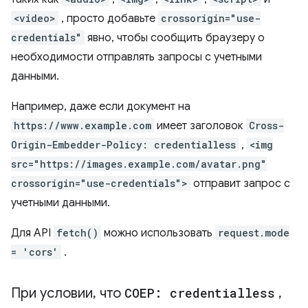
<video>
, просто добавьте
crossorigin="use-
credentials"
явно, чтобы сообщить браузеру о
необходимости отправлять запросы с учетными
данными.
Например, даже если документ на
https://www.example.com
имеет заголовок
Cross-
Origin-Embedder-Policy: credentialless
,
<img
src="https://images.example.com/avatar.png"
crossorigin="use-credentials">
отправит запрос с
учетными данными.
Для API
fetch()
можно использовать
request.mode
= 'cors'
.
При условии
,
что
COEP: credentialless
,