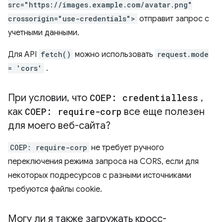
src="https://images.example.com/avatar.png"
crossorigin="use-credentials">
отправит запрос с
учетными данными.
Для API
fetch()
можно использовать
request.mode
= 'cors'
.
При условии
,
что
COEP: credentialless
,
как
COEP: require-corp
все еще полезен
для моего веб-сайта?
COEP: require-corp
не требует ручного
переключения режима запроса на CORS, если для
некоторых подресурсов с разными источниками
требуются файлы cookie.
Могу ли я также загружать кросс-