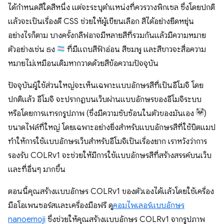
ได้กำหนดสีใดสีหนึ่ง แต่จะระบุตำแหน่งที่ควรวางพิกเซล ซึ่งโดยปกติ
แล้วจะเป็นเรื่องดี CSS ช่วยให้ผู้เขียนเลือก สีได้อย่างยืดหยุ่น
อย่างไรก็ตาม บางครั้งกลีฟอาจมีหลายสีที่รวมกันแล้วมีความหมาย
ตัวอย่างเช่น ธง
ที่มีแถบสีฟ้าอ่อน สีชมพู และสีขาวจะสื่อความ
หมายไม่เหมือนเดิมหากวาดด้วยสีข้อความปัจจุบัน
ปัจจุบันผู้ใช้ส่วนใหญ่จะเห็นเฉพาะแบบอักษรสีที่เป็นอีโมจิ โดย
ปกติแล้ว อีโมจิ จะปรากฏบนเว็บผ่านแบบอักษรของอีโมจิระบบ
หรือโดยการแทรกรูปภาพ (ซึ่งมีความซับซ้อนในตัวของมันเอง
)
ขนาดไฟล์ที่ใหญ่ โดยเฉพาะอย่างยิ่งสำหรับแบบอักษรสีที่ใช้บิตแมป
ทำให้การใช้แบบอักษรเว็บสำหรับอีโมจิเป็นเรื่องยาก เราหวังว่าการ
รองรับ COLRv1 จะช่วยให้มีการใช้แบบอักษรสีที่สร้างสรรค์บนเว็บ
และที่อื่นๆ มากขึ้น
ตอนนี้คุณสร้างแบบอักษร COLRv1 ของตัวเองได้แล้วโดยใช้เครื่อง
มือโอเพนซอร์สและเครื่องมือฟรี ดู
คอมไพเลอร์แบบอักษร
nanoemoji
ซึ่งช่วยให้คุณสร้างแบบอักษร COLRv1 จากรูปภาพ