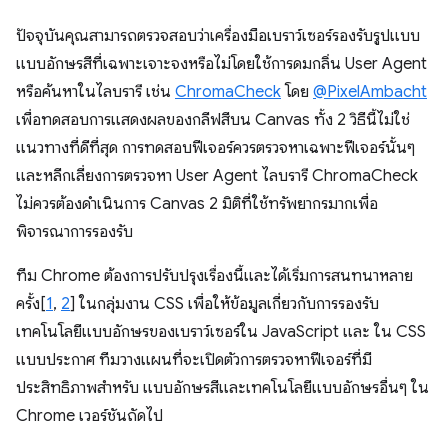
ปัจจุบันคุณสามารถตรวจสอบว่าเครื่องมือเบราว์เซอร์รองรับรูปแบบ
แบบอักษรสีที่เฉพาะเจาะจงหรือไม่โดยใช้การดมกลิ่น User Agent
หรือค้นหาในไลบรารี เช่น
ChromaCheck
โดย
@PixelAmbacht
เพื่อทดสอบการแสดงผลของกลีฟสีบน Canvas ทั้ง 2 วิธีนี้ไม่ใช่
แนวทางที่ดีที่สุด การทดสอบฟีเจอร์ควรตรวจหาเฉพาะฟีเจอร์นั้นๆ
และหลีกเลี่ยงการตรวจหา User Agent ไลบรารี ChromaCheck
ไม่ควรต้องดำเนินการ Canvas 2 มิติที่ใช้ทรัพยากรมากเพื่อ
พิจารณาการรองรับ
ทีม Chrome ต้องการปรับปรุงเรื่องนี้และได้เริ่มการสนทนาหลาย
ครั้ง[
1
,
2
] ในกลุ่มงาน CSS เพื่อให้ข้อมูลเกี่ยวกับการรองรับ
เทคโนโลยีแบบอักษรของเบราว์เซอร์ใน JavaScript และ ใน CSS
แบบประกาศ ทีมวางแผนที่จะเปิดตัวการตรวจหาฟีเจอร์ที่มี
ประสิทธิภาพสำหรับ แบบอักษรสีและเทคโนโลยีแบบอักษรอื่นๆ ใน
Chrome เวอร์ชันถัดไป