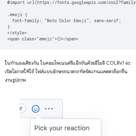
@import url(https://fonts.googleapis.com/css2?family
.emoji {

  font-family: "Noto Color Emoji", sans-serif;

}

</style>

ในทำนองเดียวกัน ในคอมโพเนนต์รีแอ็กชันด้วยอีโมจิ COLRv1 จะ
เปิดโอกาสให้ใช้ ไฟล์แบบอักษรขนาดกะทัดรัดแทนแคตตาล็อกชิ้น
งานรูปภาพ