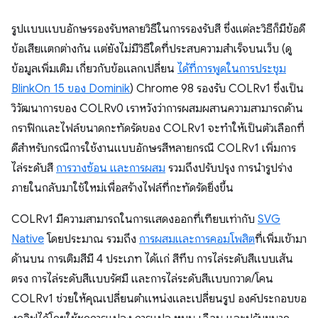
รูปแบบแบบอักษรรองรับหลายวิธีในการรองรับสี ซึ่งแต่ละวิธีก็มีข้อดี
ข้อเสียแตกต่างกัน แต่ยังไม่มีวิธีใดที่ประสบความสำเร็จบนเว็บ (ดู
ข้อมูลเพิ่มเติม เกี่ยวกับข้อแลกเปลี่ยน
ได้ที่การพูดในการประชุม
BlinkOn 15 ของ Dominik
) Chrome 98 รองรับ COLRv1 ซึ่งเป็น
วิวัฒนาการของ COLRv0 เราหวังว่าการผสมผสานความสามารถด้าน
กราฟิกและไฟล์ขนาดกะทัดรัดของ COLRv1 จะทำให้เป็นตัวเลือกที่
ดีสำหรับกรณีการใช้งานแบบอักษรสีหลายกรณี COLRv1 เพิ่มการ
ไล่ระดับสี
การวางซ้อน และการผสม
รวมถึงปรับปรุง การนำรูปร่าง
ภายในกลับมาใช้ใหม่เพื่อสร้างไฟล์ที่กะทัดรัดยิ่งขึ้น
COLRv1 มีความสามารถในการแสดงออกที่เทียบเท่ากับ
SVG
Native
โดยประมาณ รวมถึง
การผสมและการคอมโพสิต
ที่เพิ่มเข้ามา
ด้านบน การเติมสีมี 4 ประเภท ได้แก่ สีทึบ การไล่ระดับสีแบบเส้น
ตรง การไล่ระดับสีแบบรัศมี และการไล่ระดับสีแบบกวาด/โคน
COLRv1 ช่วยให้คุณเปลี่ยนตำแหน่งและเปลี่ยนรูป องค์ประกอบขอ